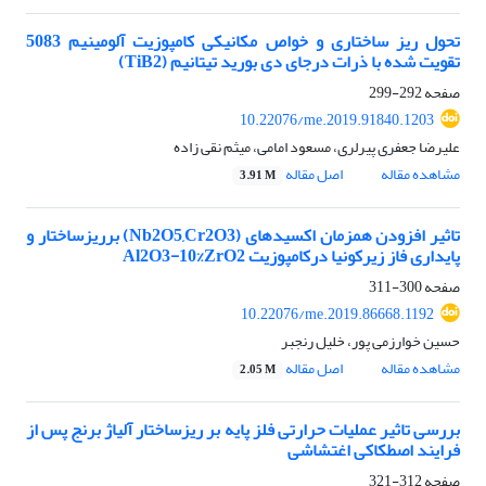
تحول ریز ساختاری و خواص مکانیکی کامپوزیت آلومینیم 5083
تقویت شده با ذرات درجای دی بورید تیتانیم (TiB2)
صفحه
292-299
10.22076/me.2019.91840.1203
علیرضا جعفری پیرلری، مسعود امامی، میثم نقی زاده
مشاهده مقاله
اصل مقاله
3.91 M
تاثیر افزودن همزمان اکسیدهای (Nb2O5,Cr2O3) برریزساختار و
پایداری فاز زیرکونیا درکامپوزیت Al2O3-10%ZrO2
صفحه
300-311
10.22076/me.2019.86668.1192
حسین خوارزمی پور، خلیل رنجبر
مشاهده مقاله
اصل مقاله
2.05 M
بررسی تاثیر عملیات حرارتی فلز پایه بر ریزساختار آلیاژ برنج پس از
فرایند اصطکاکی اغتشاشی
صفحه
312-321