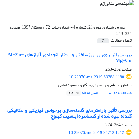
دوره و شماره:
دوره 21، شماره 4 - شماره پیاپی 72، زمستان 1397، صفحه
324-249
تعداد مقالات:
7
بررسی اثر روی بر ریزساختار و رفتار انجمادی آلیاژهای Al-Zn-
Mg-Cu
صفحه
252-263
10.22076/me.2019.83388.1180
سامان مصطفی پور، مهدی ملکان، مسعود امامی
مشاهده مقاله
اصل مقاله
6.21 M
بررسی تأثیر پارامترهای گندله‌سازی برخواص فیزیکی و مکانیکی
گندله تهیه شده از کنسانتره ایلمنیت کهنوج
صفحه
264-274
10.22076/me.2019.94712.1212