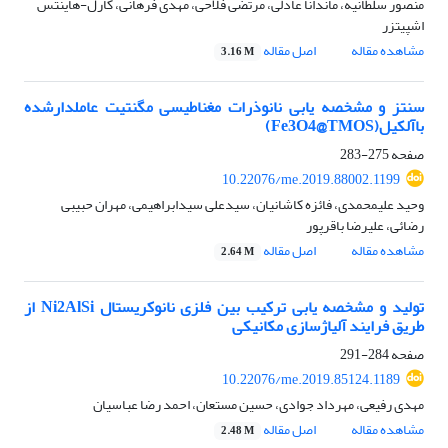
منصور سلطانیه، ماندانا عادلی، مرتضی فلاحی، مهدی فرهانی، کارل-هاینتس
اشپیتزر
مشاهده مقاله
اصل مقاله
3.16 M
سنتز و مشخصه یابی نانوذرات مغناطیسی مگنتیت عاملدارشده
باآلکیل(Fe3O4@TMOS)
صفحه
275-283
10.22076/me.2019.88002.1199
وحید علیمحمدی، فائزه کاشانیان، سیدعلی سیدابراهیمی، مهران حبیبی
رضائی، علیرضا باقرپور
مشاهده مقاله
اصل مقاله
2.64 M
تولید و مشخصه یابی ترکیب بین فلزی نانوکریستال Ni2AlSi از
طریق فرایند آلیاژسازی مکانیکی
صفحه
284-291
10.22076/me.2019.85124.1189
مهدی رفیعی، مهرداد جوادی، حسین مستعان، احمد رضا عباسیان
مشاهده مقاله
اصل مقاله
2.48 M