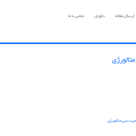
ارسال مقاله
داوران
تماس با ما
متالورژی
 مهندسی متالورژی