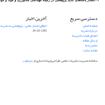
7- انتشار یافته‌های جدید پژوهشی در زمینه مهندسی متالورژی و مواد و موضوعات مرتبط به منظور گسترش مرزهای دانش در این حوزه.
دسترسی سریع
آخرین اخبار
صفحه اصلی
اعطای اعتبار علمی - پژوهشی به نشریه
درباره نشریه
1393-10-29
اعضای هیات تحریریه
ارسال مقاله
تماس با ما
نقشه سایت
سامانه مدیریت نشریات علمی.
طراحی و پیاده سازی از
سیناوب