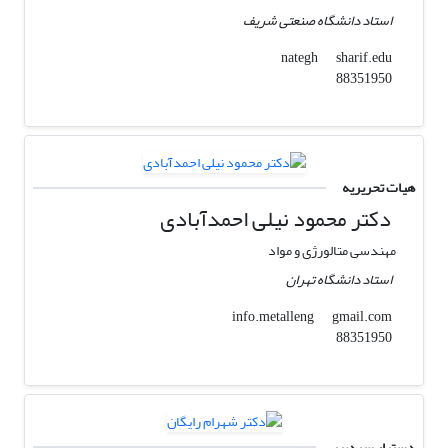
استاد دانشگاه صنعتی شریف
sharif.edu
nategh
88351950
هیات تحریریه
دکتر محمود نیلی احمدآبادی
مهندسی متالورژی و مواد
استاد دانشگاه تهران
gmail.com
info.metalleng
88351950
دستیار سردبیر