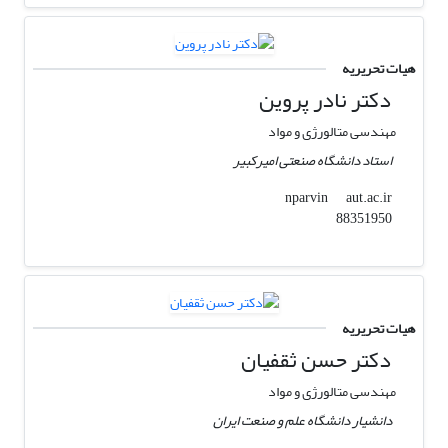
هیات تحریریه
دکتر نادر پروین
مهندسی متالورژی و مواد
استاد دانشگاه صنعتی امیرکبیر
aut.ac.ir
nparvin
88351950
هیات تحریریه
دکتر حسن ثقفیان
مهندسی متالورژی و مواد
دانشیار دانشگاه علم و صنعت ایران