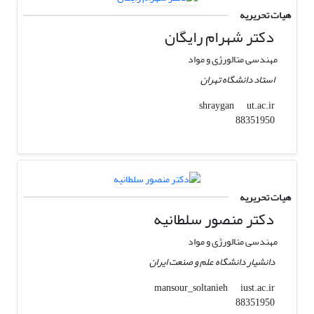
هیات تحریریه
دکتر شهرام رایگان
مهندسی متالورژی و مواد
استاد دانشگاه تهران
ut.ac.ir
shraygan
88351950
هیات تحریریه
دکتر منصور سلطانیه
مهندسی متالورژی و مواد
دانشیار دانشگاه علم و صنعت ایران
iust.ac.ir
mansour_soltanieh
88351950