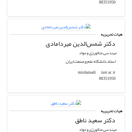
88351950
هیات تحریریه
دکتر شمس‌الدین میردامادی
مهندسی متالورژی و مواد
استاد دانشگاه علم و صنعت ایران
iust.ac.ir
mirdamadi
88351950
هیات تحریریه
دکتر سعید ناطق
مهندسی متالورژی و مواد