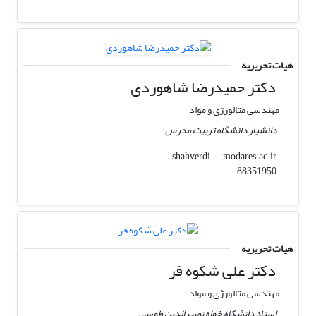
هیات تحریریه
دکتر حمیدرضا شاهوردی
مهندسی متالورژی و مواد
دانشیار دانشگاه تربیت مدرس
modares.ac.ir
shahverdi
88351950
هیات تحریریه
دکتر علی شکوه فر
مهندسی متالورژی و مواد
استاد دانشگاه خواه نصیرالدین طوسی