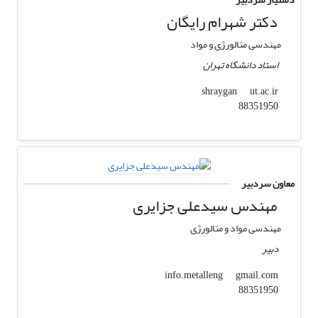
دکتر شهرام رایگان
مهندسی متالورژی و مواد
استاد دانشگاه تهران
ut.ac.ir
shraygan
88351950
معاون سردبیر
مهندس سیدعلی جزایری
مهندسی مواد و متالورژی
دبیر
gmail.com
info.metalleng
88351950