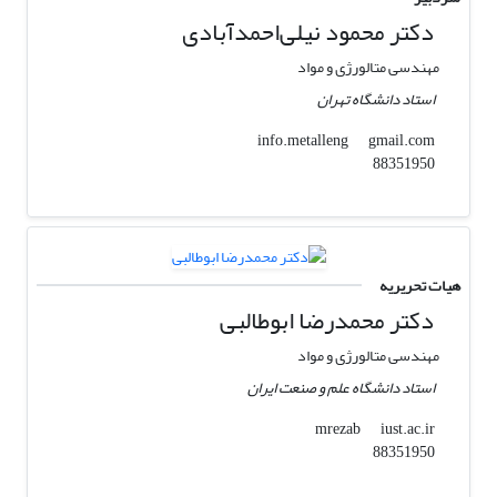
دکتر محمود نیلی‌احمد‌آبادی
مهندسی متالورژی و مواد
استاد دانشگاه تهران
gmail.com
info.metalleng
88351950
هیات تحریریه
دکتر محمدرضا ابوطالبی
مهندسی متالورژی و مواد
استاد دانشگاه علم و صنعت ایران
iust.ac.ir
mrezab
88351950