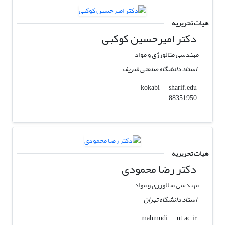
هیات تحریریه
دکتر امیرحسین کوکبی
مهندسی متالورژی و مواد
استاد دانشگاه صنعتی شریف
sharif.edu
kokabi
88351950
هیات تحریریه
دکتر رضا محمودی
مهندسی متالورژی و مواد
استاد دانشگاه تهران
ut.ac.ir
mahmudi