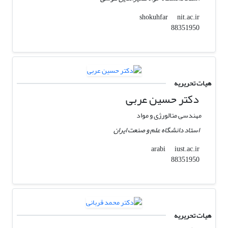
nit.ac.ir
shokuhfar
88351950
هیات تحریریه
دکتر حسین عربی
مهندسی متالورژی و مواد
استاد دانشگاه علم و صنعت ایران
iust.ac.ir
arabi
88351950
هیات تحریریه