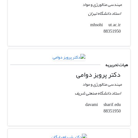
مهندسی متالورژی و مواد
استاد دانشگاه تهران
ut.ac.ir
mhsohi
88351950
هیات تحریریه
دکتر پرویز دوامی
مهندسی متالورژی و مواد
استاد دانشگاه صنعتی شریف
sharif.edu
davami
88351950