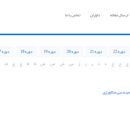
ارسال مقاله
داوران
تماس با ما
دوره 22
دوره 21
دوره 20
دوره 19
دوره 18
دوره 17
چ
ح
خ
د
ذ
ر
ز
ژ
س
ش
ص
ض
ط
ظ
ع
غ
ف
 مهندسی متالورژی