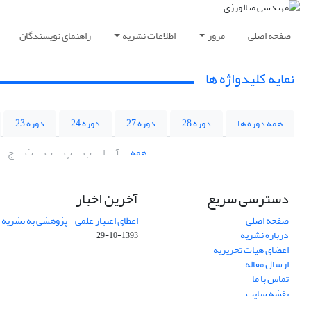
صفحه اصلی
مرور
اطلاعات نشریه
راهنمای نویسندگان
نمایه کلیدواژه ها
همه دوره ها
دوره 28
دوره 27
دوره 24
دوره 23
همه
آ
ا
ب
پ
ت
ث
ج
دسترسی سریع
آخرین اخبار
صفحه اصلی
اعطای اعتبار علمی - پژوهشی به نشریه
درباره نشریه
1393-10-29
اعضای هیات تحریریه
ارسال مقاله
تماس با ما
نقشه سایت