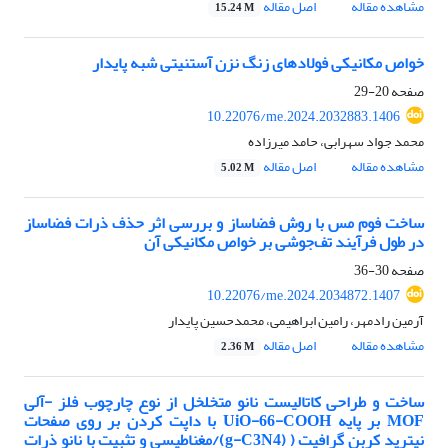
مشاهده مقاله
اصل مقاله
15.24 M
خواص مکانیکی فولادهای زنگ نزن آستنیتی شبه پایدار
صفحه
20-29
10.22076/me.2024.2032883.1406
محمد جواد سهرابی، حامد میرزاده
مشاهده مقاله
اصل مقاله
5.02 M
ساخت فوم مس با روش فضا‌ساز و بررسی اثر حذف ذرات فضا‌ساز
در طول فرآیند تف‌جوشی بر خواص مکانیکی آن
صفحه
30-36
10.22076/me.2024.2034872.1407
آرمین رادمهر، رامین ابراهیمی، محمدحسین پایدار
مشاهده مقاله
اصل مقاله
2.36 M
ساخت و طراحی کاتالیست نانو متخلخل از نوع چارچوب فلز -آلی
MOF بر پایه UiO-66-COOH با داپت کردن بر روی صفحات
نیترید کربن گرافیت ( (g-C3N4)/مغناطیسی و تثبیت با نانو ذرات