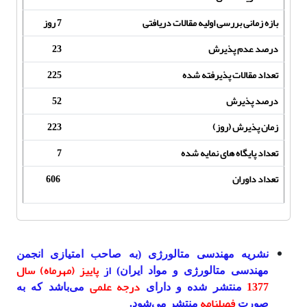
بازه زمانی بررسی اولیه مقالات دریافتی
7 روز
درصد عدم پذیرش
23
تعداد مقالات پذیرفته شده
225
درصد پذیرش
52
زمان پذیرش (روز)
223
تعداد پایگاه های نمایه شده
7
تعداد داوران
606
نشریه مهندسی متالورژی (به صاحب امتیازی انجمن
از
پاییز (مهرماه) سال
مهندسی متالورژی و مواد ایران)
1377
درجه علمی
منتشر شده و دارای
می‌باشد که به
فصلنامه
صورت
منتشر می‌شود.