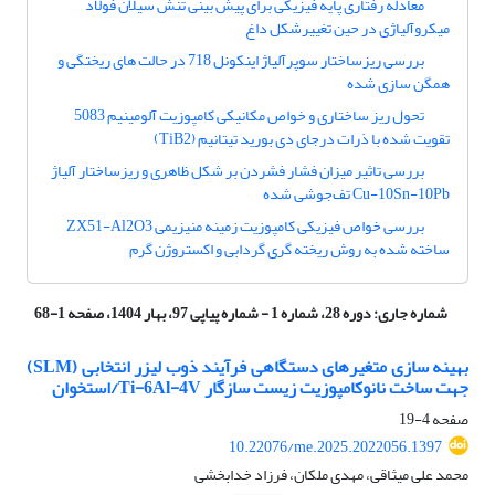
معادله رفتاری پایه فیزیکی برای پیش بینی تنش سیلان فولاد
میکروآلیاژی در حین تغییرشکل داغ
بررسی ریزساختار سوپرآلیاژ اینکونل 718 در حالت های ریختگی و
همگن سازی شده
تحول ریز ساختاری و خواص مکانیکی کامپوزیت آلومینیم 5083
تقویت شده با ذرات درجای دی بورید تیتانیم (TiB2)
بررسی تاثیر میزان فشار فشردن بر شکل ظاهری و ریزساختار آلیاژ
Cu-10Sn-10Pb تف‌جوشی شده
بررسی خواص فیزیکی کامپوزیت زمینه منیزیمی ZX51-Al2O3
ساخته شده به روش ریخته گری گردابی و اکستروژن گرم
شماره جاری:
دوره 28، شماره 1 - شماره پیاپی 97، بهار 1404، صفحه 1-68
بهینه سازی متغیرهای دستگاهی فرآیند ذوب لیزر انتخابی (SLM)
جهت ساخت نانوکامپوزیت زیست سازگار Ti-6Al-4V/استخوان
صفحه
4-19
10.22076/me.2025.2022056.1397
محمد علی میثاقی، مهدی ملکان، فرزاد خدابخشی