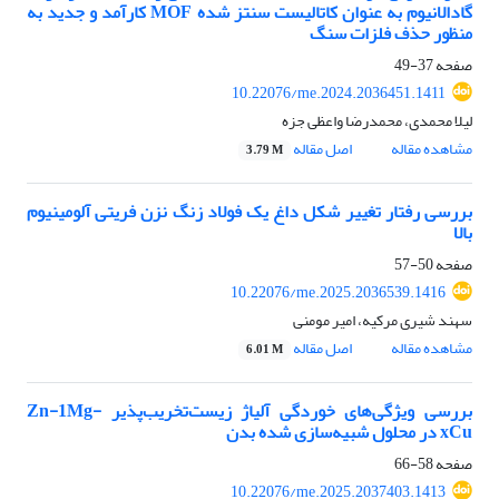
گادالانیوم به عنوان کاتالیست سنتز شده MOF کارآمد و جدید به
منظور حذف فلزات سنگ
صفحه
37-49
10.22076/me.2024.2036451.1411
لیلا محمدی، محمدرضا واعظی جزه
مشاهده مقاله
اصل مقاله
3.79 M
بررسی رفتار تغییر شکل داغ یک فولاد زنگ نزن فریتی آلومینیوم
بالا
صفحه
50-57
10.22076/me.2025.2036539.1416
سهند شیری مرکیه، امیر مومنی
مشاهده مقاله
اصل مقاله
6.01 M
بررسی ویژگی‌های خوردگی آلیاژ زیست‌تخریب‌پذیر Zn-1Mg-
xCu در محلول شبیه‌سازی شده بدن
صفحه
58-66
10.22076/me.2025.2037403.1413