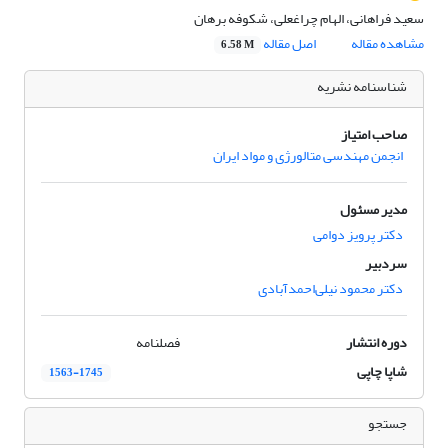
سعید فراهانی، الهام چراغعلی، شکوفه برهان
مشاهده مقاله
اصل مقاله
6.58 M
شناسنامه نشریه
صاحب امتیاز
انجمن مهندسی متالورژی و مواد ایران
مدیر مسئول
دکتر پرویز دوامی
سردبیر
دکتر محمود نیلی‌احمد‌آبادی
دوره انتشار
فصلنامه
شاپا چاپی
1563-1745
جستجو