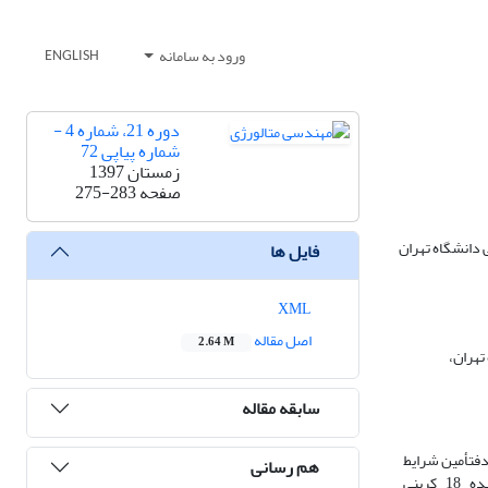
ورود به سامانه
ENGLISH
دوره 21، شماره 4 -
شماره پیاپی 72
زمستان 1397
صفحه
275-283
دانشگاه تهران
فایل ها
XML
اصل مقاله
2.64 M
هران،
سابقه مقاله
دفتأمین شرایط
هم رسانی
برقراری برهم‌کنش‌های آب‌گریز نانوذرات مزبور با ساختارهای هدف، سنتز نانو‌ذرات مغناطیسی مگنتیت (Fe3 O4) عاملدار شده با ماده آلکیل کننده 18 کربنی