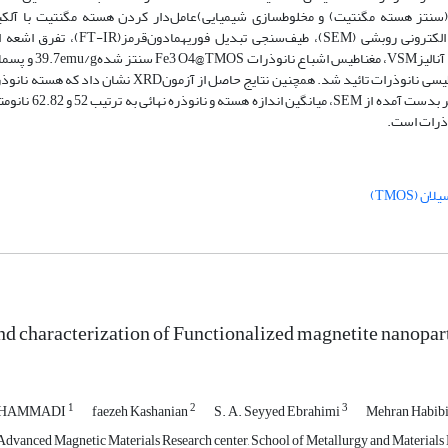
Fe3 )با روش همرسوبی شیمیایی (سنتز هسته مگنتیت) و مخلوطسازی شیمیایی)عامل‌دار کردن هسته مگنتیت با 
مغناطیس‌سنج ارتعاشی (VSM) و آنالیز عناصرCHNS مش
وادارندگی مغناطیسی حدود صفر بدست آمد و درنتیجه خاصیت سوپر پارامغناطیسی نانو‌ذرات تائید شد. همچنین 
مگنتیت استوبرمبنایتخمین توزیع اندازه توسط نرم‌افز
 (TMOS)
nd characterization of Functionalized magnetite nanop
1
2
3
OHAMMADI
faezeh Kashanian
S. A. Seyyed Ebrahimi
Mehran Habibi
Advanced Magnetic Materials Research center, School of Metallurgy and Materials E