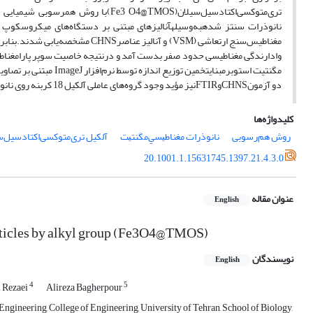
تری‌متوکسی‌اکتا‌دسیل‌سیلان(O4@TMOS
دو آزمونCHNSوFTIRنیز مؤید وجود گروه‌های عاملی آلکیل 18 کربنه روی نانوذرات است.
کلیدواژه‌ها
روش هم‌رسوبی
نانوذرات ﻣﻐﻨﺎﻃﻴﺴﻲﻣﮕﻨﺘﻴﺖ
آلکیل تری‌متوکسی‌اکتا‌دسیل‌سیلان
20.1001.1.15631745.1397.21.4.3.0
عنوان مقاله
English
articles by alkyl group (Fe3O4@TMOS)
نویسندگان
English
4
5
 Rezaei
Alireza Bagherpour
ngineering, College of Engineering, University of Tehran, School of Biology,