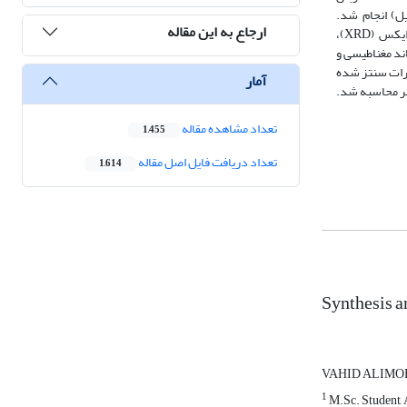
آلکیل) انجام شد.
ارجاع به این مقاله
نانو‌ذرات سنتز شدهبه‌وسیلهآنالیزهای مبتنی بر دستگاه‌های میکروسکوپ الکترونی روبشی (SEM)، طیف‌سنجی تبدیل فوریهمادون‌قرمز(FT-IR)، تفرق اشعه ایکس (XRD)،
خصه‌یابی شدند.بنابر آنالیزVSM، مغناطیس اشباع نانوذرات Fe3 O4@TMOS سنتز شده39.7emu/g و پسماند مغناطیسی و
نتایج حاصل از آزمونXRD نشان داد که هسته نانوذرات سنتز شده
آمار
ار ImageJ مبتنی بر تصاویر بدست آمده از SEM، میانگین اندازه هسته و نانوذره نهائی به ترتیب 52 و 62.82 نانومتر محاسبه شد.
تعداد مشاهده مقاله
1,455
تعداد دریافت فایل اصل مقاله
1,614
Synthesis a
VAHID ALIM
1
M.Sc. Student, 