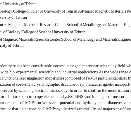
e, University of Tehran,
Biology, College of Science, University of Tehran, Advanced Magnetic Materials Re
ersity of Tehran,
nced Magnetic Materials Research Center, School of Metallurgy and Materials Engi
l of Biology, College of Science, University of Tehran,
 Magnetic Materials Research Center, School of Metallurgy and Materials Engineeri
rsity of Tehran,
ades, there has been considerable interest in magnetic nanoparticles study field, whic
 wide bio, experimental, scientific and industrial applications.As the wide range
 Functionalized magnetic nanoparticles composed of Fe3 O4 particles stabilised by
ization of core-shell crystallographic structure of synthesized magnetic nanopar
observed by scanning electron microscopy. In order to confirm the modification o
sform infrared spectroscopy, element analysis (CHNS), and for magnetic measurem
measurement of MNPs surface’s zeta potential and hydrodynamic diameter, zetas
dicated that all the core-shell MNPs synthesized successfully and major step of fu