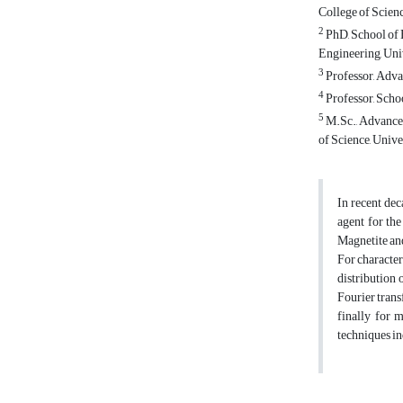
College of Scienc
2
PhD, School of 
Engineering, Univ
3
Professor, Adva
4
Professor, Schoo
5
M.Sc., Advanced
of Science, Unive
In recent dec
agent for the
Magnetite and
For character
distribution 
Fourier tran
finally for 
techniques in