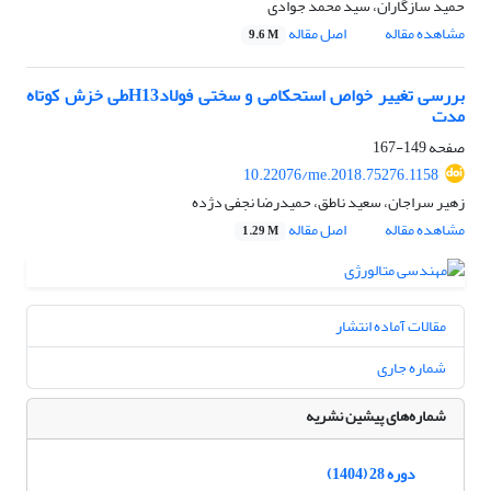
حمید سازگاران، سید محمد جوادی
مشاهده مقاله
اصل مقاله
9.6 M
بررسی تغییر خواص استحکامی و سختی فولادH13طی خزش کوتاه
مدت
صفحه
149-167
10.22076/me.2018.75276.1158
زهیر سراجان، سعید ناطق، حمیدرضا نجفی دژده
مشاهده مقاله
اصل مقاله
1.29 M
مقالات آماده انتشار
شماره جاری
شماره‌های پیشین نشریه
دوره 28 (1404)