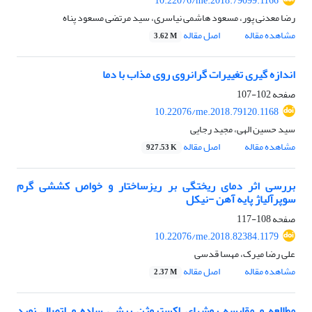
10.22076/me.2018.79099.1166
رضا معدنی پور، مسعود هاشمی نیاسری، سید مرتضی مسعود پناه
مشاهده مقاله
اصل مقاله
3.62 M
اندازه گیری تغییرات گرانروی روی مذاب با دما
صفحه
102-107
10.22076/me.2018.79120.1168
سید حسین الهی، مجید رجایی
مشاهده مقاله
اصل مقاله
927.53 K
بررسی اثر دمای ریختگی بر ریزساختار و خواص کششی گرم
سوپرآلیاژ پایه آهن -نیکل
صفحه
108-117
10.22076/me.2018.82384.1179
علی رضا میرک، مهسا قدسی
مشاهده مقاله
اصل مقاله
2.37 M
مطالعه و مقایسه روشهای اکستروژن برشی ساده و اتصال نورد