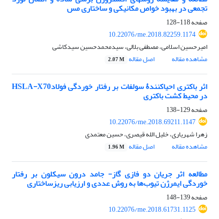
تجمعی در بهبود خواص مکانیکی و ساختاری مس
صفحه
118-128
10.22076/me.2018.82259.1174
امیرحسین اسلامی، مصطفی بلالی، سیدمحمدحسین سیدکاشی
مشاهده مقاله
اصل مقاله
2.07 M
اثر باکتری‌ احیاکنندۀ سولفات بر رفتار خوردگی فولادHSLA-X70
در محیط کشت باکتری
صفحه
129-138
10.22076/me.2018.69211.1147
زهرا شهریاری، خلیل الله قیصری، حسین معتمدی
مشاهده مقاله
اصل مقاله
1.96 M
مطالعه اثر جریان دو فازی گاز- جامد درون سیکلون بر رفتار
خوردگی ایمرژن تیوب‌ها به روش عددی و ارزیابی ریزساختاری
صفحه
139-148
10.22076/me.2018.61731.1125