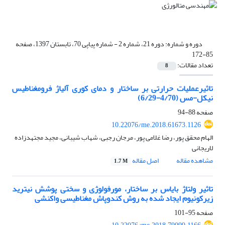
دوره و شماره:
دوره 21، شماره 2 - شماره پیاپی 70، تابستان 1397، صفحه
85-172
تعداد مقالات:
8
تاثیرعملیات حرارتی بر ساختار و دمای کوری آلیاژ فرومغناطیس
نیکل-مس (4/70-6/29)
صفحه
88-94
10.22076/me.2018.61673.1126
الهام محقق پور، رضا غلامی پور، مرجان رجبی، شهاب شیبانی، مجید مجتهدزاده
لاریجانی
مشاهده مقاله
اصل مقاله
1.7 M
تاثیر ولتاژ بایاس بر ساختار، مورفولوژی و سختی پوشش نیترید
زیرکونیوم ایجاد شده به روش کندوپاش مغناطیسی واکنشی
صفحه
95-101