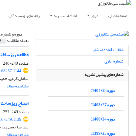
صفحه اصلی
مرور
اطلاعات نشریه
راهنمای نویسندگان
دوره و شماره:
تعداد مقالات:
8
مقالات آماده انتشار
مطالعه ریزساخت
شماره جاری
صفحه
240-248
.68257.1144
شماره‌های پیشین نشریه
سامان کرمی، حمید
مشاهده مقاله
دوره 28 (1404)
اصلاح ریزساختار سطحی آلیاژ های
دوره 27 (1403)
صفحه
249-257
دوره 24 (1400)
.67249.1139
علیرضا حسنی عارف
دوره 23 (1399)
مشاهده مقاله