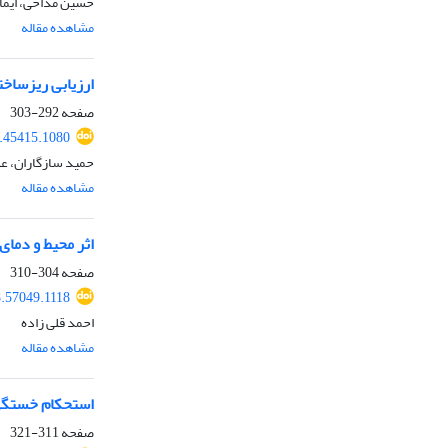
حسین مداحی، ایمان
مشاهده مقاله
ارزیابی ریزساخت
صفحه
292-303
.45415.1080
حمید سازگاران، عل
مشاهده مقاله
اثر محیط و دمای
صفحه
304-310
.57049.1118
احمد قلی زاده
مشاهده مقاله
استحکام خستگی آلومینیم 2024 ب
صفحه
311-321