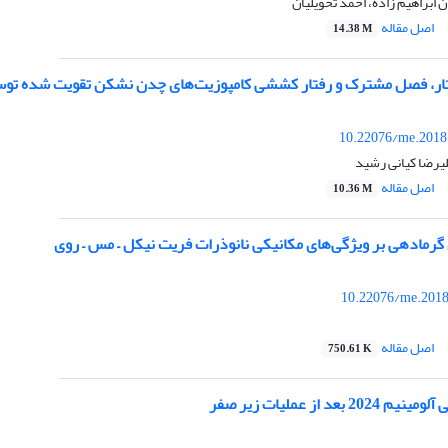
 ابراهیم زاده، احمد تحویلیان
اصل مقاله
14.38 M
ار، فصل مشترک و رفتار کششی کامپوزیت‌های چدن نشکن تقویت شده توسط براده‌ه
10.22076/me.2018
یرضا کیانی رشید
اصل مقاله
10.36 M
 گرمادهی بر ویژگی‌های مکانیکی نانوذرات فریت نیکل – مس – روی
10.22076/me.2018
اصل مقاله
750.61 K
عد از عملیات زیر صفر