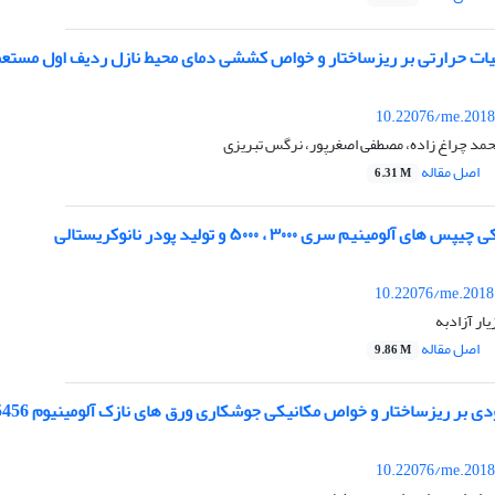
ات حرارتی بر ریزساختار و خواص کششی دمای محیط نازل ردیف اول‌ مستعمل توربی
10.22076/me.2018
حمد چراغ زاده، مصطفی اصغرپور، نرگس تبریزی
اصل مقاله
6.31 M
لومینیم سری ۳۰۰۰ ، ۵۰۰۰ و تولید پودر نانوکریستالی
10.22076/me.2018
یار آزادبه
اصل مقاله
9.86 M
ر ریزساختار و خواص مکانیکی جوشکاری ورق های نازک آلومینیوم 5456 با روش های TIG و MIG
10.22076/me.2018