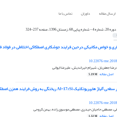
ارسال مقاله
داوران
تماس با ما
دوره 20، شماره 4 - شماره پیاپی 68، زمستان 1396، صفحه 237-324
اری و خواص مکانیکی درحین فرایند جوشکاری اصطکاکی اختلاطی در فولاد ف
10.22076/me.2018
رضا جعفریان، شهرام خیراندیش، علیرضا ایوانی
اصل مقاله
5.19 M
پریوتکتیک Al-17%Si ریختگی به روش فرایند همزن اصطکاکی
10.22076/me.2018
ی، مصطفی حاجیان حیدری، مصطفی موسوی زاده، بهمن کروجی
اصل مقاله
1.32 M