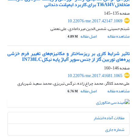
متخلخلTi6Al4V برای کاربرد ایمپلنت دندانی
صفحه
135-145
10.22076/me.2017.42147.1069
شبنم حسینی، شمس الدین میردامادی، علی نعمتی
مشاهده مقاله
اصل مقاله
4.89 M
تاثیر شرایط کاری بر ریزساختار و مکانیزم‌های تغییر فرم خزشی
پره‌‌های توربین ‌گاز از جنس سوپر آلیاژ پایه نیکلIN738LC
صفحه
146-160
10.22076/me.2017.41681.1065
علی محمد کلاگر، محمد چراغ زاده، نرگس تبریزی، محمد سعید شهریاری
مشاهده مقاله
اصل مقاله
6.76 M
مقالات آماده انتشار
شماره جاری