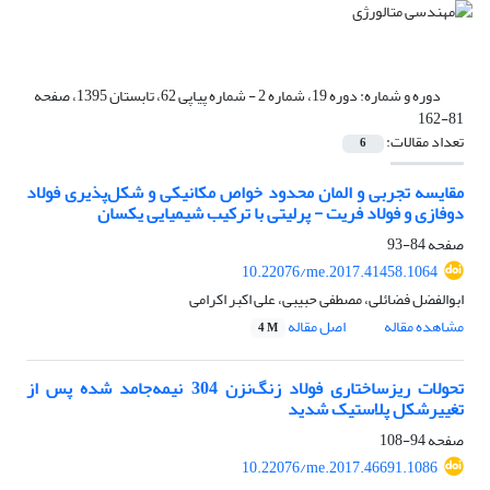
دوره و شماره:
دوره 19، شماره 2 - شماره پیاپی 62، تابستان 1395، صفحه
81-162
تعداد مقالات:
6
مقایسه تجربی و المان محدود خواص مکانیکی و شکل‌پذیری فولاد
دوفازی و فولاد فریت - پرلیتی با ترکیب شیمیایی یکسان
صفحه
84-93
10.22076/me.2017.41458.1064
ابوالفضل فضائلی، مصطفی حبیبی، علی اکبر اکرامی
مشاهده مقاله
اصل مقاله
4 M
تحولات ریزساختاری فولاد زنگ‌نزن 304 نیمه‌جامد شده پس از
تغییرشکل پلاستیک شدید
صفحه
94-108
10.22076/me.2017.46691.1086