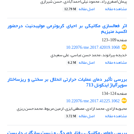
پیمان اصغری راد، محمود نیلی احمدآبادی، حسن شیرازی
مشاهده مقاله
اصل مقاله
12.79 M
اثر فعالسازی مکانیکی بر احیای کربوترمی مولیبدنیت درحضور
اکسید منیزیم
صفحه
109-123
10.22076/me.2017.42019.1068
خدیجه بیرانوند، محمد حسن عباسی، علی سعیدی
مشاهده مقاله
اصل مقاله
6.2 M
بررسی تأثیر دمای عملیات حرارتی انحلال بر سختی و ریزساختار
سوپرآلیاژ اینکونل 713
صفحه
124-134
10.22076/me.2017.41225.1062
محبوبه ازادی، محمد ازادی، مصطفی ایزی، ارمین مربوط، محمدحسن ریزی
مشاهده مقاله
اصل مقاله
3.72 M
بررسی خواص مکانیکی، رفتار خوردگی و زیست سازگاری داربست