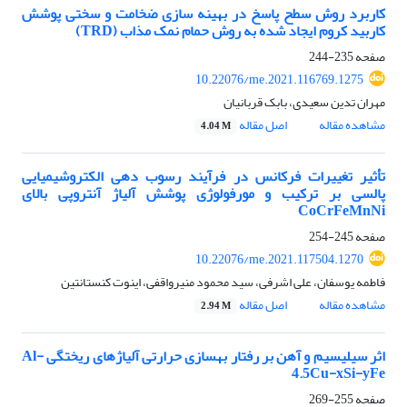
کاربرد روش سطح پاسخ در بهینه سازی ضخامت و سختی پوشش
کاربید کروم ایجاد شده به روش حمام نمک مذاب (TRD)
صفحه
235-244
10.22076/me.2021.116769.1275
مهران تدین سعیدی، بابک قربانیان
مشاهده مقاله
اصل مقاله
4.04 M
تأثیر تغییرات فرکانس در فرآیند رسوب دهی الکتروشیمیایی
پالسی بر ترکیب و مورفولوژی پوشش آلیاژ آنتروپی بالای
CoCrFeMnNi
صفحه
245-254
10.22076/me.2021.117504.1270
فاطمه یوسفان، علی اشرفی، سید محمود منیرواقفی، اینوت کنستانتین
مشاهده مقاله
اصل مقاله
2.94 M
اثر سیلیسیم و آهن بر رفتار بهسازی حرارتی آلیاژهای ریختگی Al-
4.5Cu-xSi-yFe
صفحه
255-269