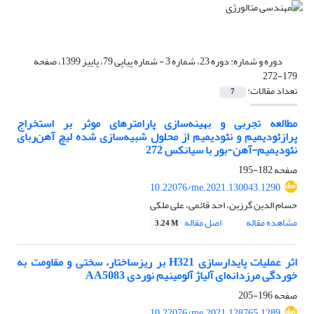
دوره و شماره:
دوره 23، شماره 3 - شماره پیاپی 79، پاییز 1399، صفحه
179-272
تعداد مقالات:
7
مطالعه تجربی و بهینه‌سازی پارامترهای موثر بر استخراج
پرازئودیمیم و نئودیمیم از محلول شبیه‌سازی شده لیچ آهن‌ربای
نئودیمیم-آهن-بور با سیانکس 272
صفحه
182-195
10.22076/me.2021.130043.1290
حسام الدین گرزین، احد قائمی، علی ملکی
مشاهده مقاله
اصل مقاله
3.24 M
اثر عملیات پایدارسازی H321 بر ریزساختار، سختی و مقاومت به
خوردگی مرزدانه‌ای آلیاژ آلومینیم نوردی AA5083
صفحه
196-205
10.22076/me.2021.128765.1289