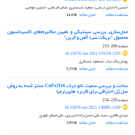
حسین احمدی درمنی، سعید شبستری، صابر فرمانی، حسین مومنی
مشاهده مقاله
اصل مقاله
14.4 M
مدل‌سازی، بررسی سینتیکی و تعیین مکانیزم‌های اکسیداسیون
محصول "بریکت سرد آهن و کربن"
صفحه
206-219
10.22076/me.2021.131118.1293
پویان پاک نهاد، مسعود عسکری
مشاهده مقاله
اصل مقاله
3.73 M
ساخت و بررسی سمیت نانو ذرات CuFe2O4 سنتز شده به روش
سل ژل احتراقی برای کاربرد هایپرترمیا
صفحه
220-234
10.22076/me.2021.136885.1299
مهدی طلایی، سید علی حسن زاده تبریزی، علی صفار تلوری
مشاهده مقاله
اصل مقاله
3.93 M