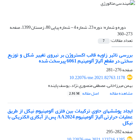
دوره و شماره:
دوره 23، شماره 4 - شماره پیاپی 80، زمستان 1399، صفحه
273-360
تعداد مقالات:
7
بررسی تاثیر زاویه قالب اکستروژن بر نیروی تغییر شکل و توزیع
سختی در مقطع آلیاژ آلومینیم 6061 پیرسخت شده
صفحه
276-281
10.22076/me.2021.82763.1178
بهمن میرزاخانی، مصطفی منصوری نژاد، یوسف پاینده
مشاهده مقاله
اصل مقاله
2.91 M
ایجاد پوششهای حاوی ترکیبات بین فلزی آلومینیوم نیکل از طریق
عملیات حرارتی آلیاژ آلومینیوم AA2024 پس از آبکاری الکتریکی با
نیکل
صفحه
282-295
10.22076/me.2021.123716.1285