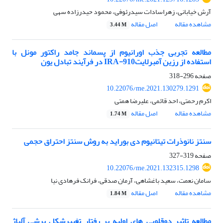
آرش خیابانی، زهراسادات سیدرئوفی، محمود حیدرزاده سهی
مشاهده مقاله
اصل مقاله
3.44 M
مطالعه تجربی جذب اورانیوم از پسماند جامد راکتور مونل با
استفاده از رزین آمبرلایتIRA-910 در فرآیند تبادل یون
صفحه
296-318
10.22076/me.2021.130279.1291
اکرم رحمتی، احد قائمی، علیرضا همتی
مشاهده مقاله
اصل مقاله
1.74 M
سنتز نانوذرات تیتانیوم دی بوراید به روش سنتز احتراق حجمی
صفحه
319-327
10.22076/me.2021.132315.1298
سامان نعمت، سعید باغشاهی، آرمان صدقی، فرانک فرهادی نیا
مشاهده مقاله
اصل مقاله
1.84 M
مطالعه تاثیر دوقلویی های اولیه بر رفتار تغییرشکل برشی آلیاژ