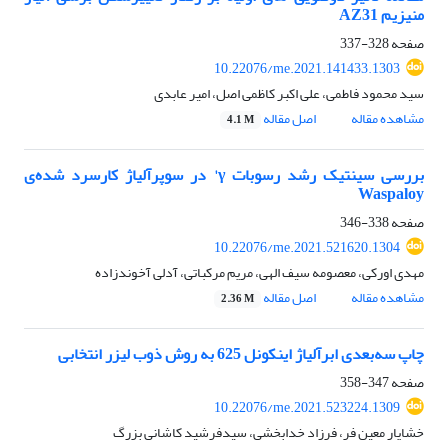
منیزیم AZ31
صفحه
328-337
10.22076/me.2021.141433.1303
سید محمود فاطمی، علی اکبر کاظمی اصل، امیر عابدی
مشاهده مقاله
اصل مقاله
4.1 M
بررسی سینتیک رشد رسوبات γ' در سوپرآلیاژ کارسرد شده‌ی
Waspaloy
صفحه
338-346
10.22076/me.2021.521620.1304
مهدی اورکی، معصومه سیف الهی، مریم مرکباتی، آدلی آخوندزاده
مشاهده مقاله
اصل مقاله
2.36 M
چاپ سه‌بعدی ابرآلیاژ اینکونل 625 به روش ذوب لیزر انتخابی
صفحه
347-358
10.22076/me.2021.523224.1309
خشایار معین فر، فرزاد خدابخشی، سیدفرشید کاشانی بزرگ