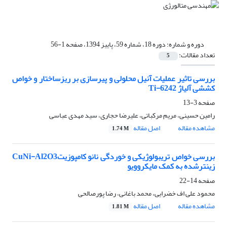
دوره و شماره:
دوره 18، شماره 59، پاییز 1394، صفحه 1-56
تعداد مقالات:
5
بررسی تاثیر عملیات آنیل محلولی و پیرسازی بر ریزساختار و خواص
کششی آلیاژ Ti-6242
صفحه
3-13
رامین حسینی، مریم مرکباتی، علیرضا حجاری، سید مهدی عباسی
مشاهده مقاله
اصل مقاله
1.74 M
بررسی خواص تریبولوژیکی و خوردگی نانو کامپوزیتCuNi-Al2O3
زینترشده به کمک مایکروویو
صفحه
14-22
محمود علی اف خضرایی، محمد باغانی، رضا پورصالحی
مشاهده مقاله
اصل مقاله
1.81 M