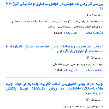
بررسی اثر زمان تف جوشی در خواص ساختاری و مکانیکی آلیاژ Ni-
Ti
صفحه
23-33
علیرضا صادقی اول شهر، اکرم صالحی، حسن مستجاب الدعوه، محمدصادق
ابروی، ابوالفضل باباخانی، سید مجتبی زبرجد
مشاهده مقاله
اصل مقاله
1.12 M
ارزیابی غیرمخرب ریزساختار چدن مقاوم به سایش نایهارد4 با
استفاده از آزمون جریان گردابی
صفحه
34-43
امینه اسدی، مجید عباسی، مریم شامقلی
مشاهده مقاله
اصل مقاله
1.8 M
تولید درجا پودر کامپوزیتی کبالت-کاربید وانادیم از مواد اولیه
Co3O4-V2O5-C-Mg به روش MASHS توسط واکنش
منیزیوترمیک
صفحه
44-50
حسن شریفی، سید محمد رضوی