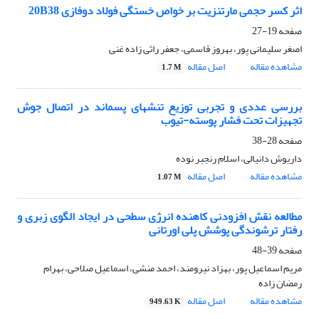
اثر کسر حجمی مارتنزیت بر خواص خستگی فولاد دوفازی 20B38
صفحه
19-27
اصغر سلیمانی پور، بهروز قاسمی، جعفر راثی زاده غنی
مشاهده مقاله
اصل مقاله
1.7 M
بررسی عددی و تجربی توزیع تنشهای پسماند در اتصال جوش
تجهیزات تحت فشار پوسته-تیوب
صفحه
28-38
داریوش دانیالی، اسلام رنجبر نوده
مشاهده مقاله
اصل مقاله
1.07 M
مطالعه نقش افزودنی کاهنده انرژی سطحی در ایجاد الگوی زبری و
رفتار ترشوندگی پوشش پلی اورتانی
صفحه
39-48
مریم اسماعیل پور، بهزاد نیرومند، احمد منشی، اسماعیل صلاحی، بهرام
رمضان زاده
مشاهده مقاله
اصل مقاله
949.63 K