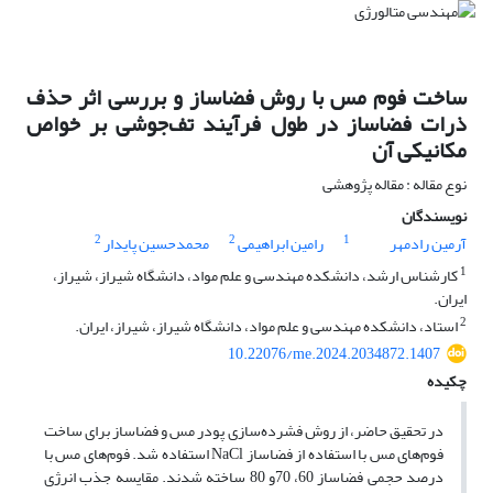
ساخت فوم مس با روش فضا‌ساز و بررسی اثر حذف
ذرات فضا‌ساز در طول فرآیند تف‌جوشی بر خواص
مکانیکی آن
نوع مقاله : مقاله پژوهشی
نویسندگان
2
2
1
آرمین رادمهر
رامین ابراهیمی
محمدحسین پایدار
1
کارشناس ارشد، دانشکده مهندسی و علم مواد، دانشگاه شیراز، شیراز،
ایران.
2
استاد، دانشکده مهندسی و علم مواد، دانشگاه شیراز، شیراز، ایران.
10.22076/me.2024.2034872.1407
چکیده
در تحقیق حاضر، از روش فشرده‌سازی پودر مس و فضاساز برای ساخت
فوم‌های مس با استفاده از فضا‌ساز NaCl استفاده شد. فوم‌های مس با
درصد حجمی فضا‌ساز 60، 70و 80 ساخته شدند. مقایسه جذب انرژی