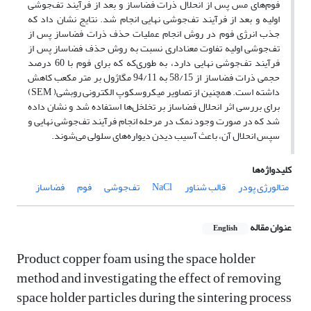
فوم‌های مس پس از انحلال ذرات فضا‌ساز و بعد از فرآیند تف‌جوشی
اولیه و بعد از فرآیند تف‌جوشی نهایی انجام شد. نتایج نشان داد که
جذب انرژی فوم در روش انجام عملیات حذف ذرات فضاساز پس از
تف‌جوشی اولیه تفاوت معنا‌داری نسبت به روش حذف فضاساز پس از
فرآیند تف‌جوشی نهایی دارد، به طوری‌که که برای فوم با 60 درصد
حجمی ذرات فضا‌ساز از 58/15 به 94/11 مگا‌ژول بر متر مکعب کاهش
داشته است. همچنین از تصاویر میکروسکوپ الکترونی روبشی( SEM)
برای بررسی اثر انحلال فضا‌ساز بر تخلخل‌ها استفاده شد و نشان داده
شد که در صورت وجود نمک در مرحله انجام فرآیند تف‌جوشی نهایی و
سپس انحلال آن، باعث آسیب دیدن دیواره‌های سلولی می‌شوند.
کلیدواژه‌ها
متالورژی پودر
قالب شناور
NaCl
تف‌جوشی
فوم
فضا‌ساز
عنوان مقاله
English
Product copper foam using the space holder
method and investigating the effect of removing
space holder particles during the sintering process