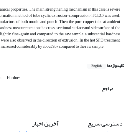
hanical properties. The main strengthening mechanism in this case is severe
 deformation method of tube cyclic extrusion-compression (TCEC) was used.
facture of both mould and punch. Then, the pure copper tube at ambient
ardness measurement on the cross-sectional surface and side surface of the
slightly fine-grain and compared to the raw sample, a substantial hardness
were also observed in the direction of extrusion. In the hot SPD treatment,
art increased considerably by about 93% compared to the raw sample.
کلیدواژه‌ها
English
in
Hardnes
مراجع
دسترسی سریع
آخرین اخبار