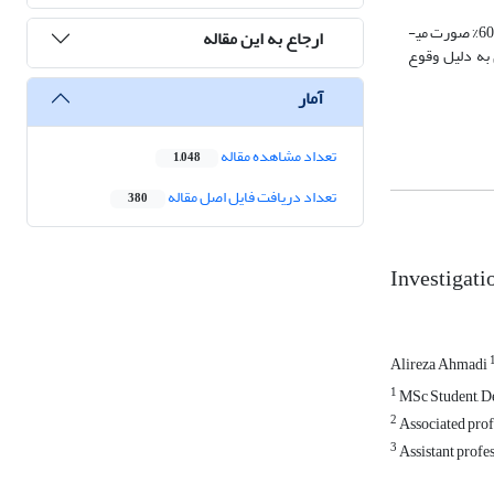
سختی­سنجی روی نمونه­ها نشان داد که در عملیات TCEC سرد، ساختار سطح مقطع اندکی ریزدانه شده است و به نسبت نمونه­ی خام، بهبود سختی قابل توجهی در حدود 60% صورت می­
ارجاع به این مقاله
 به شکل قابل ملاحظه­ای به دلیل وقوع
آمار
تعداد مشاهده مقاله
1,048
تعداد دریافت فایل اصل مقاله
380
Investigati
Alireza Ahmadi
1
MSc Student, De
2
Associated profe
3
Assistant profes