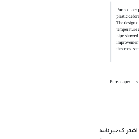
Pure copper p
plastic defor
The design o
temperature a
pipe showed t
improvement (
the cross-sec
Pure copper
s
اشتراک خبرنامه