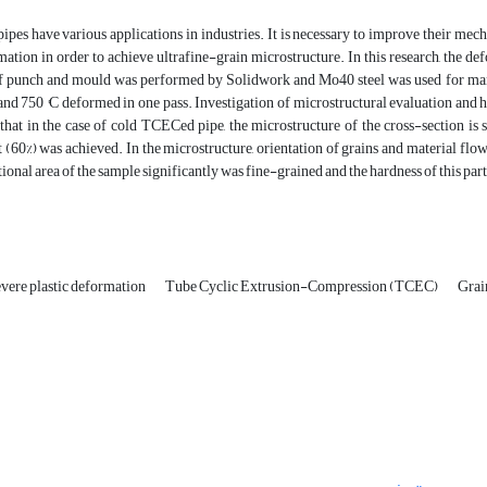
ipes have various applications in industries. It is necessary to improve their mec
mation in order to achieve ultrafine-grain microstructure. In this research, the
f punch and mould was performed by Solidwork and Mo40 steel was used for manu
nd 750 °C deformed in one pass. Investigation of microstructural evaluation and h
hat in the case of cold TCECed pipe, the microstructure of the cross-section is 
60%) was achieved. In the microstructure, orientation of grains and material flow 
tional area of ​​the sample significantly was fine-grained and the hardness of this p
evere plastic deformation
Tube Cyclic Extrusion-Compression (TCEC)
Gra