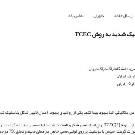
ارسال مقاله
داوران
تماس با ما
 شدید به روش TCEC
 دانشگاه اراک، اراک، ایران.
اک، ایران.
راک، ایران.
فوق­ریزدانه است. در این تحقیق از روش تغییر شکل به نام اکستروژن- فشار متناوب لوله [2]TCEC برای انجام تغییرشکل پلاستیک شدید لوله مسی اس
کمک نرم افزار Solidwork طراحی سه بعدی قالب و