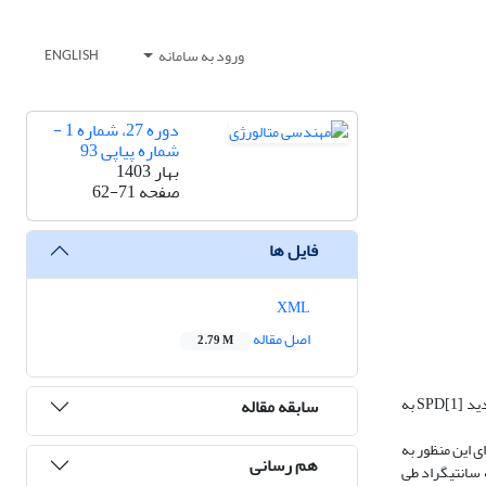
ورود به سامانه
ENGLISH
دوره 27، شماره 1 -
شماره پیاپی 93
بهار 1403
صفحه
62-71
فایل ها
XML
اصل مقاله
2.79 M
لوله­ های مس خالص در صنایع مختلف کاربرد وسیعی دارند. اما لازم است خواص مکانیکی آن­ها بهبود پیدا کند. یکی از روش­های بهبود، اعمال تغییر شکل پلاستیک شدید SPD[1] به
سابقه مقاله
تفاده گردید. برای این منظور به
هم رسانی
 سنبه انجام و ساخت قالب صورت گرفت. سپس با موفقیت بر روی لوله­ی مسی خالص در دمای محیط و دمای 750 درجه سانتیگراد طی