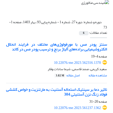
دوره و شماره:
دوره 27، شماره 1 - شماره پیاپی 93، بهار 1403، صفحه 1-
73
تعداد مقالات:
6
سنتز پودر مس با مورفولوژی‌های مختلف در فرایند انحلال
الکتروشیمیایی براده‌های آلیاژ برنج و ترسیب پودر مس در کاتد
صفحه
4-19
10.22076/me.2023.562316.1370
سعید کریمی، صمد قاسمی، شیما سادات وقار
مشاهده مقاله
اصل مقاله
3.82 M
تاثیر دما بر سینتیک استحاله آستنیت به مارتنزیت و خواص کششی
فولاد زنگ نزن آستنیتی 304
صفحه
20-31
10.22076/me.2023.561237.1362