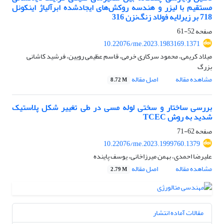
مستقیم با لیزر و هندسه روکش‌های ایجاد‌شده ابرآلیاژ اینکونل
718 بر زیرلایه فولاد زنگ‌نزن 316
صفحه
52-61
10.22076/me.2023.1983169.1371
میلاد کریمی، محمود سرکاری خرمی، قاسم عظیمی رویین، فرشید کاشانی
بزرگ
مشاهده مقاله
اصل مقاله
8.72 M
بررسی ساختار و سختی لوله مسی در طی تغییر شکل پلاستیک
شدید به روش TCEC
صفحه
62-71
10.22076/me.2023.1999760.1379
علیرضا احمدی، بهمن میرزاخانی، یوسف پاینده
مشاهده مقاله
اصل مقاله
2.79 M
مقالات آماده انتشار