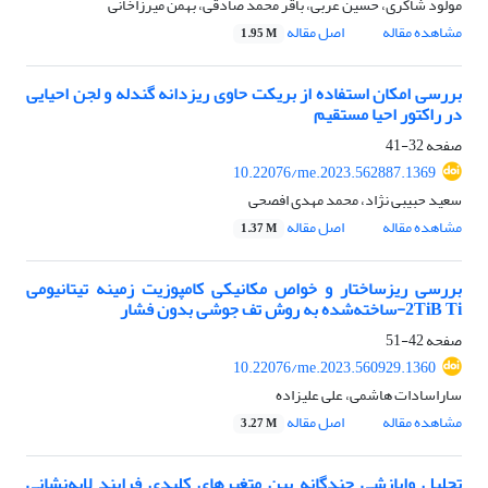
مولود شاکری، حسین عربی، باقر محمد صادقی، بهمن میرزاخانی
مشاهده مقاله
اصل مقاله
1.95 M
بررسی امکان استفاده از بریکت حاوی ریزدانه گندله و لجن احیایی
در راکتور احیا مستقیم
صفحه
32-41
10.22076/me.2023.562887.1369
سعید حبیبی نژاد، محمد مهدی افصحی
مشاهده مقاله
اصل مقاله
1.37 M
بررسی ریزساختار و خواص مکانیکی کامپوزیت زمینه تیتانیومی
2TiB Ti-ساخته‌شده به روش تف جوشی بدون فشار
صفحه
42-51
10.22076/me.2023.560929.1360
ساراسادات هاشمی، علی علیزاده
مشاهده مقاله
اصل مقاله
3.27 M
تحلیل وایازشی چندگانه بین متغیرهای کلیدی فرایند لایه‌نشانی