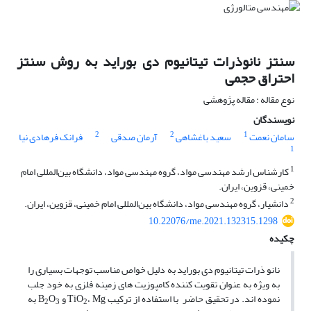
سنتز نانوذرات تیتانیوم دی بوراید به روش سنتز
احتراق حجمی
نوع مقاله : مقاله پژوهشی
نویسندگان
2
2
1
سامان نعمت
سعید باغشاهی
آرمان صدقی
فرانک فرهادی نیا
1
1
کارشناس ارشد مهندسی مواد، گروه مهندسی مواد، دانشگاه بین‌المللی امام
خمینی، قزوین، ایران.
2
دانشیار، گروه مهندسی مواد، دانشگاه بین‌المللی امام خمینی، قزوین، ایران.
10.22076/me.2021.132315.1298
چکیده
نانو ذرات تیتانیوم دی بوراید به دلیل خواص مناسب توجهات بسیاری را
به ویژه به عنوان تقویت کننده کامپوزیت های زمینه فلزی به خود جلب
نموده اند. در تحقیق حاضر با استفاده از ترکیب TiO
، Mg و B
O
به
2
3
2