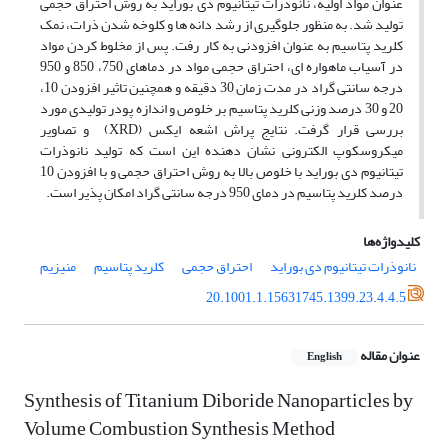
عنوان مواد اولیه، نانوذرات تیتانیوم دی بوراید به روش احتراق حجمی
تولید شد. به منظور جلوگیری از رشد دانه ها و کلوخه شدن ذرات، نمک
کلرید پتاسیم به عنوان افزودنی به کار رفت. پس از مخلوط کردن مواد
در آسیاب ماهواره ای، احتراق حجمی مواد در دماهای 750، 850 و 950
درجه سانتی گراد در مدت زمان 30 دقیقه و همچنین تاثیر افزودن 10،
20 و 30 درصد وزنی کلرید پتاسیم بر خلوص و اندازه پودر تولیدی مورد
بررسی قرار گرفت. نتایج پراش اشعه ایکس (XRD) و تصاویر
میکروسکوپ الکترونی نشان دهنده این است که تولید نانوذرات
تیتانیوم دی بوراید با خلوص بالا به روش احتراق حجمی و با افزودن 10
درصد کلرید پتاسیم در دمای 950 درجه سانتی گراد امکان پذیر است.
کلیدواژه‌ها
نانوذرات تیتانیوم دی بوراید
احتراق حجمی
کلرید پتاسیم
منیزیم
20.1001.1.15631745.1399.23.4.4.5
عنوان مقاله
English
Synthesis of Titanium Diboride Nanoparticles by
Volume Combustion Synthesis Method