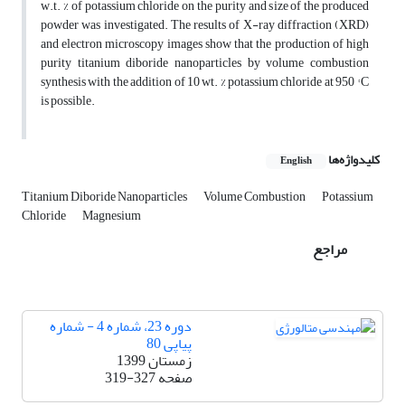
w.t. % of potassium chloride on the purity and size of the produced
powder was investigated. The results of X-ray diffraction (XRD)
and electron microscopy images show that the production of high
purity titanium diboride nanoparticles by volume combustion
synthesis with the addition of 10 wt. % potassium chloride at 950 ° C
is possible.
کلیدواژه‌ها
English
Titanium Diboride Nanoparticles
Volume Combustion
Potassium
Chloride
Magnesium
مراجع
دوره 23، شماره 4 - شماره
پیاپی 80
زمستان 1399
صفحه
319-327