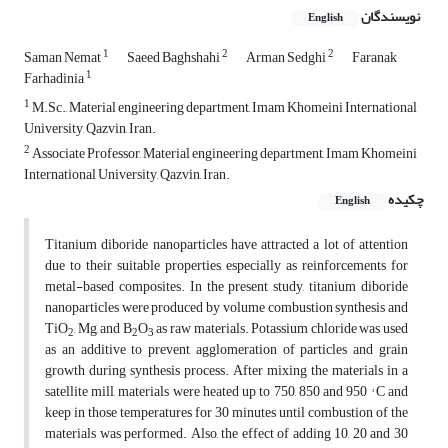
نویسندگان
English
1
2
2
Saman Nemat
Saeed Baghshahi
Arman Sedghi
Faranak
1
Farhadinia
1
M.Sc., Material engineering department, Imam Khomeini International
University, Qazvin, Iran.
2
Associate Professor, Material engineering department, Imam Khomeini
International University, Qazvin, Iran.
چکیده
English
Titanium diboride nanoparticles have attracted a lot of attention
due to their suitable properties, especially as reinforcements for
metal-based composites. In the present study, titanium diboride
nanoparticles were produced by volume combustion synthesis and
TiO
, Mg, and B
O
as raw materials. Potassium chloride was used
2
2
3
as an additive to prevent agglomeration of particles and grain
growth during synthesis process. After mixing the materials in a
satellite mill, materials were heated up to 750, 850 and 950 ° C and
keep in those temperatures for 30 minutes until combustion of the
materials was performed. Also, the effect of adding 10, 20 and 30