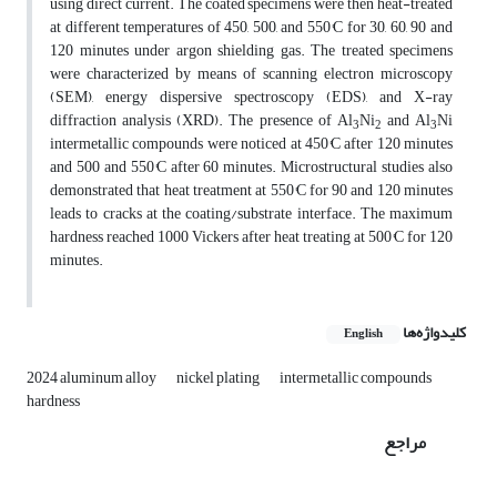
using direct current. The coated specimens were then heat-treated
at different temperatures of 450, 500, and 550°C for 30, 60, 90 and
120 minutes under argon shielding gas. The treated specimens
were characterized by means of scanning electron microscopy
(SEM), energy dispersive spectroscopy (EDS), and X-ray
diffraction analysis (XRD). The presence of Al
Ni
and Al
Ni
3
2
3
intermetallic compounds were noticed at 450°C after 120 minutes
and 500 and 550°C after 60 minutes. Microstructural studies also
demonstrated that heat treatment at 550°C for 90 and 120 minutes
leads to cracks at the coating/substrate interface. The maximum
hardness reached 1000 Vickers after heat treating at 500°C for 120
minutes.
کلیدواژه‌ها
English
2024 aluminum alloy
nickel plating
intermetallic compounds
hardness
مراجع