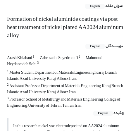
عنوان مقاله
English
Formation of nickel aluminide coatings via post
heat treatment of nickel plated AA2024 aluminum
alloy
نویسندگان
English
1
2
Arash Khiabani
Zahrasadat Seyedraoufi
Mahmoud
3
Heydarzadeh Sohi
1
Master Student, Department of Materials Engineering, Karaj Branch,
Islamic Azad University, Karaj, Alborz, Iran.
2
Assistant Professor, Department of Materials Engineering, Karaj Branch,
Islamic Azad University, Karaj, Alborz, Iran.
3
Professor, School of Metallurgy and Materials Engineering, College of
Engineering, University of Tehran, Tehran, Iran.
چکیده
English
In this research, nickel was electrodeposited on AA2024 aluminum