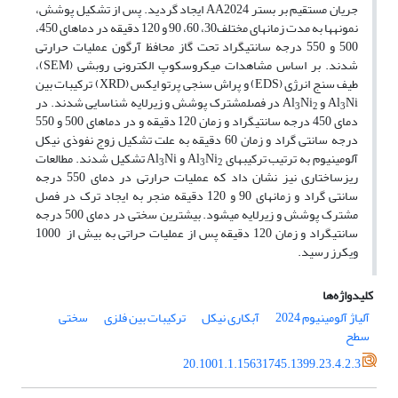
جریان مستقیم بر بستر AA2024 ایجاد گردید. پس از تشکیل پوشش،
نمونه­ها به مدت زمان‎های مختلف30، 60، 90 و 120 دقیقه در دماهای 450،
500 و 550 درجه سانتیگراد تحت گاز محافظ آرگون عملیات حرارتی
شدند. بر اساس مشاهدات میکروسکوپ الکترونی روبشی (SEM)،
طیف سنج انرژی (EDS) و پراش سنجی پرتو ایکس (XRD) ترکیبات بین
Ni و Al
Al
Ni
در فصل­مشترک پوشش و زیرلایه شناسایی شدند. در
3
2
3
دمای 450 درجه سانتی­گراد و زمان ‎120 دقیقه و در دماهای 500 و 550
درجه سانتی گراد و زمان ‎60 دقیقه به علت تشکیل زوج نفوذی نیکل
آلومینیوم به ترتیب ترکیبهای Al
Ni
و Al
Ni تشکیل شدند. مطالعات
3
3
2
ریزساختاری نیز نشان داد که عملیات حرارتی در دمای 550 درجه
سانتی گراد و زمان‎های 90 و 120 دقیقه منجر به ایجاد ترک در فصل
مشترک پوشش و زیرلایه می­شود. بیشترین سختی در دمای 500 درجه
سانتی
گراد و زمان 120 دقیقه پس از عملیات حراتی به بیش از 1000
ویکرز رسید.
کلیدواژه‌ها
آلیاژ آلومینیوم 2024
آبکاری نیکل
ترکیبات بین فلزی
سختی
سطح
20.1001.1.15631745.1399.23.4.2.3