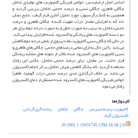
اساس اصل ارشمیدس، خواص فیزیکی کامپوزیت های تولیدی شامل
چگالی ظاهری، چگالی نسبی و درصد حجمی تخلخل بررسی گردید و
همچنین به کمک رگرسیون، مورد تحلیل آماری قرار گرفت. نتایج نشان
داد که با افزایش مقدار ذرات تقویت کننده، چگالی ظاهری و درصد
حجمی تخلخل به ترتیب به صورت خطی و به صورت درجه دوم برای هر
دو دسته کامپوزیت های ریختگی و اکسترود شده افزایش پیدا می کند،
در حالی که چگالی نسبی کامپوزیت ها با پیروی از تابعی درجه دوم کاهش
می یابد. با این حال به ازای تمامی درصدهای حجمی، چگالی های ظاهری و
نسبی کامپوزیت های اکسترود شده بالاتر از نمونه های مشابه ریختگی
قرار داشت. در مقابل، برای درصد حجمی تخلخل، عکس این رفتار
مشاهده گردید؛ که بیانگر کاهش میزان تخلخل بر اثر انجام اکستروژن
می باشد. بر خلاف اثرگذاری جدی درصد حجمی ذرات آلومینا، ظاهراً
خواص فیزیکی کامپوزیت های اکسترود شده مستقل از دمای اکستروژن
رفتار می نمود.
کلیدواژه‌ها
کامپوزیت زمینه منیزیمی
چگالی
تخلخل
ریخته گری گردابی
اکستروژن گرم
20.1001.1.15631745.1394.18.58.2.6