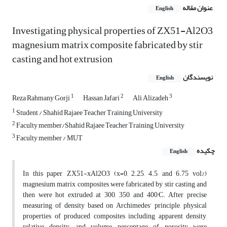
عنوان مقاله
English
Investigating physical properties of ZX51-Al2O3
magnesium matrix composite fabricated by stir
casting and hot extrusion
نویسندگان
English
1
2
3
Reza Rahmany Gorji
Hassan Jafari
Ali Alizadeh
1
Student / Shahid Rajaee Teacher Training University
2
Faculty member/Shahid Rajaee Teacher Training University
3
Faculty member / MUT
چکیده
English
In this paper, ZX51-xAl2O3 (x=0, 2.25, 4.5, and 6.75 vol%)
magnesium matrix composites were fabricated by stir casting and
then were hot extruded at 300, 350, and 400°C. After precise
measuring of density based on Archimedes’ principle, physical
properties of produced composites including apparent density,
relative density, and volume percentage of porosity were