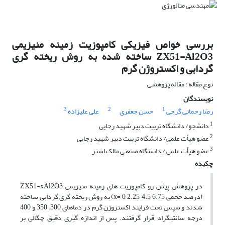
بررسی خواص فیزیکی کامپوزیت زمینه منیزیمی
ZX51-Al2O3 ساخته شده به روش ریخته گری
گردابی و اکستروژن گرم
نوع مقاله : مقاله پژوهشی
نویسندگان
3
2
1
رضا رحمانی گرجی
حسن جعفری
علی علیزاده
1
دانشجو/ دانشگاه تربیت دبیر شهید رجایی
2
عضو هیأت علمی/ دانشگاه تربیت دبیر شهید رجایی
3
عضو هیأت علمی / دانشگاه صنعتی مالک اشتر
چکیده
در پژوهش پیش رو کامپوزیت های زمینه منیزیمی ZX51-xAl2O3
(درصد حجمی x= 0, 2.25, 4.5, 6.75) به روش ریخته گری گردابی ساخته
شدند و سپس تحت فرایند اکستروژن گرم در دماهای 300، 350 و 400
درجه سانتیگراد قرار گرفتند. پس از اندازه گیری دقیق چگالی بر