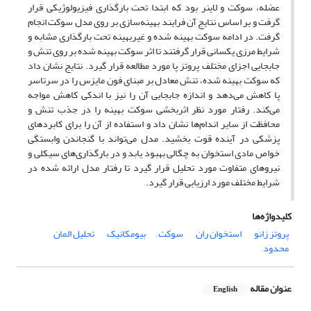
عضله، سوکت و لاینر بود که ابتدا تحت بارگذاری فیزیولوژیکی قرار
گرفت و بر اساس نتایج آن فرایند بهینه‌سازی بر روی مدل سوکت انجام
گرفت. در ادامه سوکت بهینه شده و غیربهینه تحت بارگذاری مشابه و
شرایط مرزی یکسانی قرار گرفتند تا اثر سوکت بهینه شده بر روی تنش و
جابجایی اجزای مختلف پروتز پا مورد مطالعه قرار گیرد. نتایج نشان داد
که سوکت بهینه شده، تنش معادل بر مبنای فون مایزس را در سرتاسر
پا کاهش می‌دهد و اندازه جابجایی آن را نیز با اندکی کاهش مواجه
می‌کند. رفتار مورد نظر اثربخشی سوکت بهینه را در جذب تنش و
محافظت از سایر اندام‌ها نشان داد و استفاده از آن را برای کابردهای
پزشکی در آینده قوت بخشید. مدل می‌تواند با گنجاندن وابستگی
خواص مادی استخوان به چگالی بهبود یابد و در بارگذاری‌های سیکلی و
نیروهای متفاوت مورد تحلیل قرار گیرد تا رفتار مدل ارائه شده در
شرایط مختلف مورد ارزیابی قرار گیرد.
کلیدواژه‌ها
پروتز زانو
استخوان ران
سوکت
بیومکانیک
تحلیل المان
محدود
عنوان مقاله
English