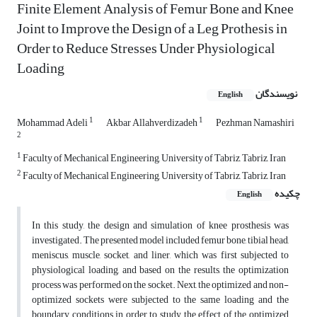
Finite Element Analysis of Femur Bone and Knee
Joint to Improve the Design of a Leg Prothesis in
Order to Reduce Stresses Under Physiological
Loading
نویسندگان
English
1
1
Mohammad Adeli
Akbar Allahverdizadeh
Pezhman Namashiri
2
1
Faculty of Mechanical Engineering, University of Tabriz, Tabriz, Iran
2
Faculty of Mechanical Engineering, University of Tabriz, Tabriz, Iran
چکیده
English
In this study, the design and simulation of knee prosthesis was
investigated. The presented model included femur bone, tibial head,
meniscus, muscle, socket, and liner, which was first subjected to
physiological loading, and based on the results, the optimization
process was performed on the socket. Next, the optimized and non-
optimized sockets were subjected to the same loading and the
boundary conditions in order to study the effect of the optimized