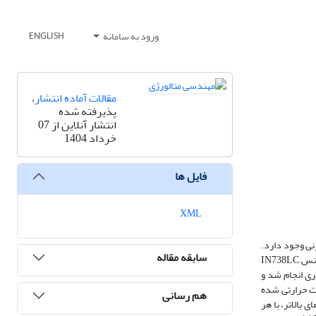
ورود به سامانه
ENGLISH
مقالات آماده انتشار
،
پذیرفته شده
انتشار آنلاین از 07
خرداد 1404
فایل ها
XML
نی وجود دارد.
سابقه مقاله
اعمال سیکل‌های حرارتی در دماهای بالا، احتمال تبلور مجدد در سوپرآلیاژها را افزایش داده و خواص مکانیکی آلیاژ را کاهش می‌دهد. در این تحقیق، نمونه‌هایی از جنس IN738LC
ی انجام شد و
 در شرایط ℃982 و MPa152 بر روی نمونه‌های عملیات حرارتی شده
هم رسانی
 1 درصد، این پدیده رخ داد. در دماهای بالاتر، با هر