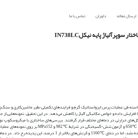
ارسال مقاله
داوران
تماس با ما
وپرآلیاژ پایه نیکلIN738LC
سته طی عملیات پرس ایزواستاتیک گرم و فرایندهای تکمیلی نظیر ماشین‌کاری و سنگ‌ز
های حرارتی در دماهای مختلف قرار گرفتند. بررسی‌های ساختاری با میکروسکوپ نور
پدیده تبلور مجدد مورد مطالعه قرار گرفت. آزمون‌های کشش در دمای محیط و ℃650 و آزمون تنش-گسیختگی
انجام شد. نتایج نشان داد که تا دمای آنیل ℃1140، تبلور مجدد دانه‌ها مشاهده نشد، اما در دمای ℃1160 و کرنش‌های بالاتر از