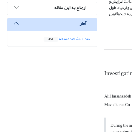
میزان کرنش پلاستیک، دانه‌های تبلور مجدد دیده شد. تنش تسلیم بدون تبلور مجدد 17% افزایش و با تبلور مجدد 4% کاهش داشت. استحکام نهایی به ترتیب 21.9% و 14.7% افزایش و
ارجاع به این مقاله
ش و ازدیاد طول 30% و 1% کاهش داشت. عمر خزشی و ازدیاد طول
‏ها و حضور مرزهای دوقلویی
آمار
تعداد مشاهده مقاله
351
Investigati
Ali Hassanzadeh
Mavadkaran Co., T
During the m
temperature t