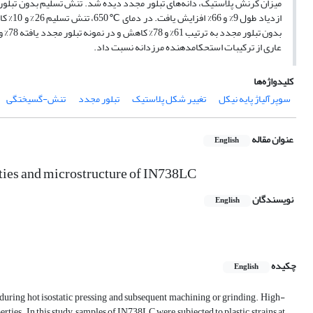
عاری از ترکیبات استحکام‏دهنده مرزدانه نسبت داد.
کلیدواژه‌ها
سوپرآلیاژ پایه نیکل
تغییر شکل پلاستیک
تبلور مجدد
تنش-گسیختگی
عنوان مقاله
English
rties and microstructure of IN738LC
نویسندگان
English
چکیده
English
uring hot isostatic pressing and subsequent machining or grinding. High-
rties. In this study, samples of IN738LC were subjected to plastic strains at