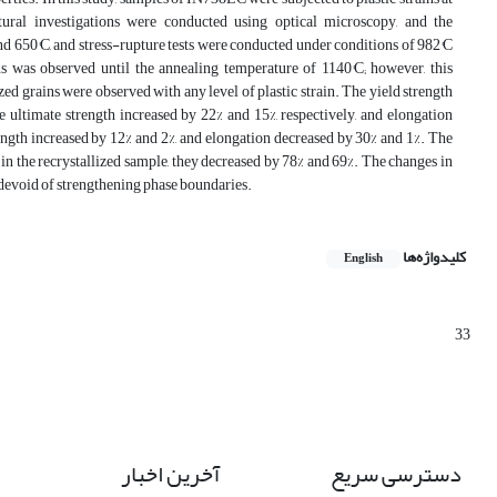
tural investigations were conducted using optical microscopy, and the
d 650°C, and stress-rupture tests were conducted under conditions of 982°C
s was observed until the annealing temperature of 1140°C; however, this
ed grains were observed with any level of plastic strain. The yield strength
he ultimate strength increased by 22% and 15%, respectively, and elongation
rength increased by 12% and 2%, and elongation decreased by 30% and 1%. The
 in the recrystallized sample, they decreased by 78% and 69%. The changes in
 devoid of strengthening phase boundaries.
کلیدواژه‌ها
English
33
دسترسی سریع
آخرین اخبار