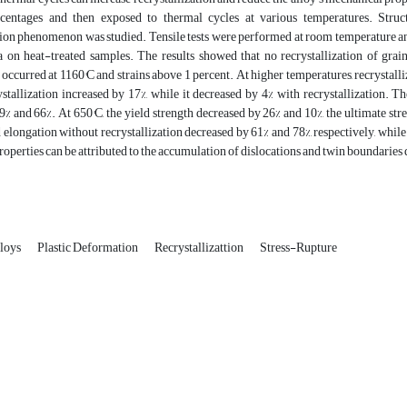
rcentages and then exposed to thermal cycles at various temperatures. Struc
tion phenomenon was studied. Tensile tests were performed at room temperature an
on heat-treated samples. The results showed that no recrystallization of grain
curred at 1160°C and strains above 1 percent. At higher temperatures, recrystalliz
stallization increased by 17%, while it decreased by 4% with recrystallization. T
9% and 66%. At 650°C, the yield strength decreased by 26% and 10%, the ultimate st
d elongation without recrystallization decreased by 61% and 78%, respectively, while
operties can be attributed to the accumulation of dislocations and twin boundaries
lloys
Plastic Deformation
Recrystallizattion
Stress-Rupture