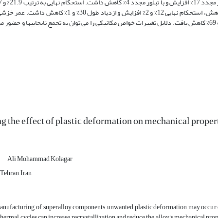
ازدیاد طول 9% و 66% افزایش یافت. در دمای ℃650، تنش تسلیم 26% و 10% کاهش، استحکام نهایی 12% و 2% افزای
بدون تبلور مجدد به ترتیب 61% و 78% کاهش و در نمونه تبلور مجدد یافته 78% و 69% کاهش یافت. دلایل تغییرات خواص مکانیکی را می توان به تجمع نابجایی
ng the effect of plastic deformation on mechanical prope
Ali Mohammad Kolagar
ehran, Iran,
anufacturing of superalloy components, unwanted plastic deformation may occur d
hermal cycles can increase recrystallization and reduce the alloy's mechanical prope