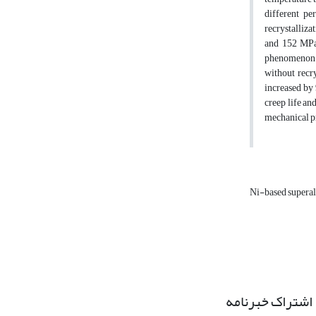
different pe
recrystalliza
and 152 MPa 
phenomenon oc
without recry
increased by 
creep life an
mechanical pr
Ni-based supera
اشتراک خبرنامه