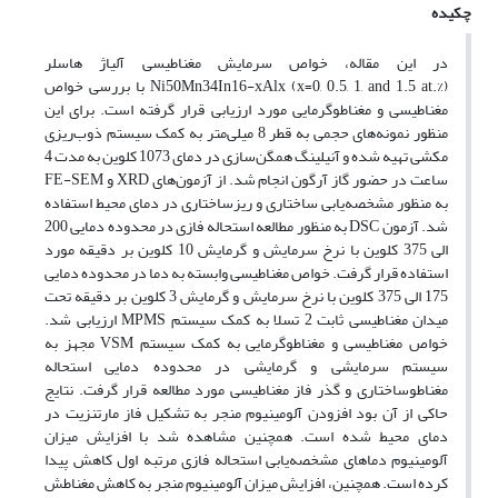
چکیده
در این مقاله، خواص سرمایش مغناطیسی آلیاژ هاسلر
Ni50Mn34In16-xAlx (x=0, 0.5, 1, and 1.5 at.%) با بررسی خواص
مغناطیسی و مغناطوگرمایی مورد ارزیابی قرار گرفته است. برای این
منظور نمونه‌های حجمی به قطر 8 میلی‌متر به کمک سیستم ذوب‌ریزی
مکشی تهیه شده و آنیلینگ همگن‌سازی در دمای 1073 کلوین به مدت 4
ساعت در حضور گاز آرگون انجام شد. از آزمون‌های XRD و FE-SEM
به منظور مشخصه‌یابی ساختاری و ریزساختاری در دمای محیط استفاده
شد. آزمون DSC به منظور مطالعه استحاله فازی در محدوده دمایی 200
الی 375 کلوین با نرخ سرمایش و گرمایش 10 کلوین بر دقیقه مورد
استفاده قرار گرفت. خواص مغناطیسی وابسته به دما در محدوده دمایی
175 الی 375 کلوین با نرخ سرمایش و گرمایش 3 کلوین بر دقیقه تحت
میدان مغناطیسی ثابت 2 تسلا به کمک سیستم MPMS ارزیابی شد.
خواص مغناطیسی و مغناطوگرمایی به کمک سیستم VSM مجهز به
سیستم سرمایشی و گرمایشی در محدوده دمایی استحاله
مغناطوساختاری و گذر فاز مغناطیسی مورد مطالعه قرار گرفت. نتایج
حاکی از آن بود افزودن آلومینیوم منجر به تشکیل فاز مارتنزیت در
دمای محیط شده است. همچنین مشاهده شد با افزایش میزان
آلومینیوم دماهای مشخصه‌یابی استحاله فازی مرتبه اول کاهش پیدا
کرده است. همچنین، افزایش میزان آلومینیوم منجر به کاهش مغناطش