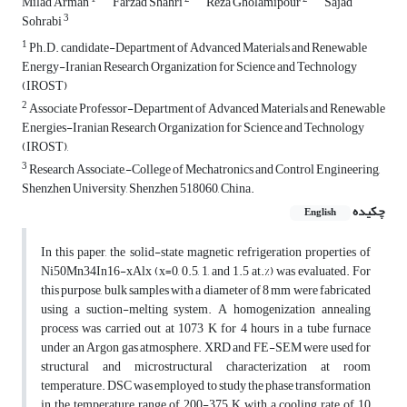
Milad Arman
Farzad Shahri
Reza Gholamipour
Sajad
3
Sohrabi
1
Ph.D. candidate-Department of Advanced Materials and Renewable
Energy-Iranian Research Organization for Science and Technology
(IROST)
2
Associate Professor-Department of Advanced Materials and Renewable
Energies-Iranian Research Organization for Science and Technology
(IROST),
3
Research Associate,-College of Mechatronics and Control Engineering,
Shenzhen University, Shenzhen 518060, China.
چکیده
English
In this paper, the solid-state magnetic refrigeration properties of
Ni50Mn34In16-xAlx (x=0, 0.5, 1, and 1.5 at.%) was evaluated. For
this purpose, bulk samples with a diameter of 8 mm were fabricated
using a suction-melting system. A homogenization annealing
process was carried out at 1073 K for 4 hours in a tube furnace
under an Argon gas atmosphere. XRD and FE-SEM were used for
structural and microstructural characterization at room
temperature. DSC was employed to study the phase transformation
in the temperature range of 200-375 K with a cooling rate of 10