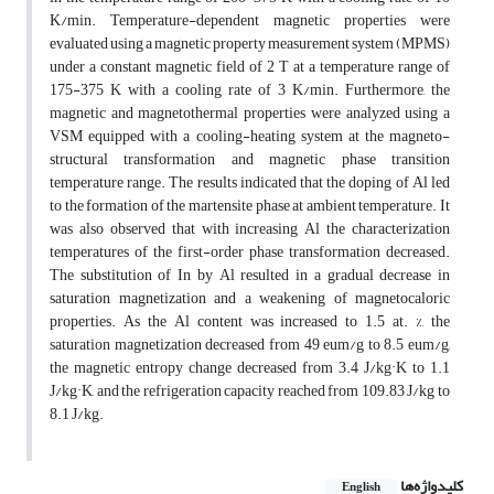
K/min. Temperature-dependent magnetic properties were
evaluated using a magnetic property measurement system (MPMS)
under a constant magnetic field of 2 T at a temperature range of
175-375 K with a cooling rate of 3 K/min. Furthermore, the
magnetic and magnetothermal properties were analyzed using a
VSM equipped with a cooling-heating system at the magneto-
structural transformation and magnetic phase transition
temperature range. The results indicated that the doping of Al led
to the formation of the martensite phase at ambient temperature. It
was also observed that with increasing Al the characterization
temperatures of the first-order phase transformation decreased.
The substitution of In by Al resulted in a gradual decrease in
saturation magnetization and a weakening of magnetocaloric
properties. As the Al content was increased to 1.5 at. %, the
saturation magnetization decreased from 49 eum/g to 8.5 eum/g,
the magnetic entropy change decreased from 3.4 J/kg·K to 1.1
J/kg·K, and the refrigeration capacity reached from 109.83 J/kg to
8.1 J/kg.
کلیدواژه‌ها
English