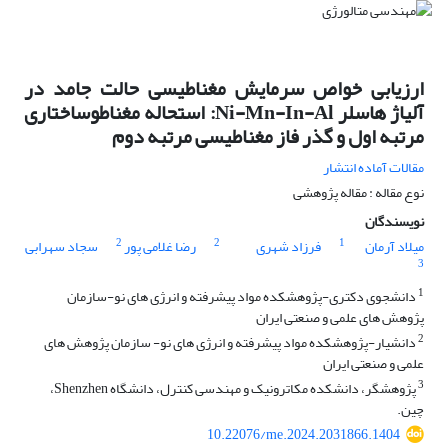
ارزیابی خواص سرمایش مغناطیسی حالت جامد در
آلیاژ هاسلر Ni-Mn-In-Al: استحاله مغناطوساختاری
مرتبه اول و گذر فاز مغناطیسی مرتبه دوم
مقالات آماده انتشار
نوع مقاله : مقاله پژوهشی
نویسندگان
2
2
1
میلاد آرمان
فرزاد شهری
رضا غلامی پور
سجاد سهرابی
3
1
دانشجوی دکتری-پژوهشکده مواد پیشرفته و انرژی های نو-سازمان
پژوهش های علمی و صنعتی ایران
2
دانشیار-پژوهشکده مواد پیشرفته و انرژی های نو- سازمان پژوهش های
علمی و صنعتی ایران
3
پژوهشگر، دانشکده مکاترونیک و مهندسی کنترل، دانشگاه Shenzhen،
چین.
10.22076/me.2024.2031866.1404