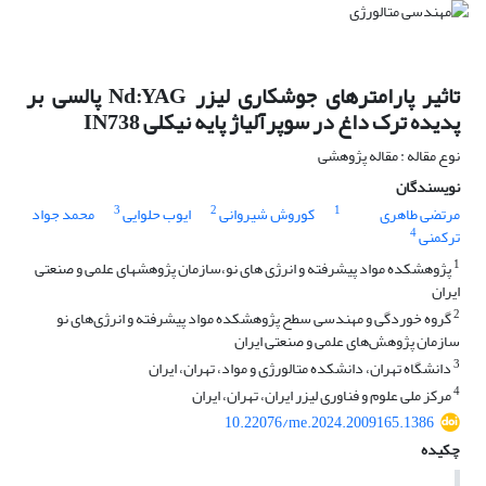
تاثیر پارامترهای جوشکاری لیزر Nd:YAG پالسی بر
پدیده ترک داغ در سوپرآلیاژ پایه نیکلی IN738
نوع مقاله : مقاله پژوهشی
نویسندگان
3
2
1
مرتضی طاهری
کوروش شیروانی
ایوب حلوایی
محمد جواد
4
ترکمنی
1
پژوهشکده مواد پیشرفته و انرژی های نو،‌سازمان پژوهشهای علمی و صنعتی
ایران
2
گروه خوردگی و مهندسی سطح پژوهشکده مواد پیشرفته و انرژی‌های نو
سازمان پژوهش‌های علمی و صنعتی ایران
3
دانشگاه تهران، دانشکده متالورژی و مواد، تهران، ایران
4
مرکز ملی علوم و فناوری لیزر ایران، تهران، ایران
10.22076/me.2024.2009165.1386
چکیده