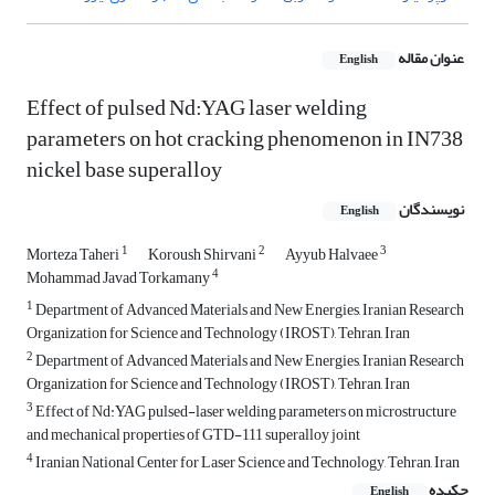
عنوان مقاله
English
Effect of pulsed Nd:YAG laser welding
parameters on hot cracking phenomenon in IN738
nickel base superalloy
نویسندگان
English
1
2
3
Morteza Taheri
Koroush Shirvani
Ayyub Halvaee
4
Mohammad Javad Torkamany
1
Department of Advanced Materials and New Energies, Iranian Research
Organization for Science and Technology (IROST), Tehran, Iran
2
Department of Advanced Materials and New Energies, Iranian Research
Organization for Science and Technology (IROST), Tehran, Iran
3
Effect of Nd:YAG pulsed-laser welding parameters on microstructure
and mechanical properties of GTD-111 superalloy joint
4
Iranian National Center for Laser Science and Technology, Tehran, Iran
چکیده
English