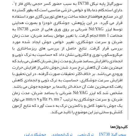
سوپرآلیاژ پایه نیکل IN738 به سبب حضور کسر حجمی بالای فاز γ´،
دارای استحکام دما بالا و خواص خزشی مناسبی است که بطور گسترده
ای در صنایع هوافضا ازجمله ساخت پره های توربین گازی مورد استفاده
قرار می گیرد. در این پژوهش، جوشکاری خودزا و بصورت هدایتی
توسط لیزر Nd:YAG ضربانی بر روی ورق هایی از جنس IN738 به
ضخامت mm 1 انجام گرفت. با تغییر عوامل بسامد ضربان، مدت زمان
ضربان و سرعت جوشکاری، تغییر خواص جوش ایجاد شده مورد
بررسی قرار گرفت. نتایج حاصل از بررسی های ریزساختاری با
میکروسکوپ نوری و الکترونی نشان داد که حساسیت به ترک ذوبی و
انجمادی با افزایش بسامد ضربان و مدت زمان ضربان کاهش می یابد که
مهمترین علت آن کاهش نرخ سرد شدن جوش ناشی از افزایش حرارت
ورودی می باشد. بر خلاف اکثر تحقیقات صورت گرفته، در این تحقیق با
افزایش سرعت جوشکاری، حساسیت به ترک ذوبی و انجمادی کاهش
یافت که مهمترین علت آن حذف اثر پلاسما بر حوضچه جوش می باشد.
مشخص شد که لیزر Nd:YAG ضربانی با بسامد ضربان، مدت زمان
ضربان، و سرعت جوشکاری به ترتیب Hz ۲۱، ms 7 و mm/s ۹ می توان
یک جوش با نفوذ کامل و با کمترین ترک به دست آورد که نتایج آزمون
کشش و سختی نیز این موضوع را تائید می کند.
کلیدواژه‌ها
سوپرآلیاژ IN738
ترک ذوبی
ترک انجمادی
جوشکاری لیزر