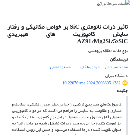
تاثیر ذرات نانومتری SiC بر خواص مکانیکی و رفتار
سایش کامپوزیت های هیبریدی
AZ91/Mg2Si/5%SiC
نوع مقاله : مقاله پژوهشی
نویسندگان
محمد ضرغامی
مهدی ملکان
مسعود امامی
دانشگاه تهران
10.22076/me.2024.2006605.1382
چکیده
کامپوزیت‌های هیبریدی ترکیبی از خواص نظیر مدول کششی، استحکام
فشاری و مقاومت به سایش را فراهم می-کنند که در مواد کامپوزیتی
معمولی قابل حصول نیست. معمولا در این نوع کامپوزیت‌ها از یک یا دو
جز تقویت کننده خارجی به همراه ذرات تشکیل شده در داخل آلیاژ به
عنوان تقویت کننده درجا استفاده می‌شود و حسن این روش استفاده