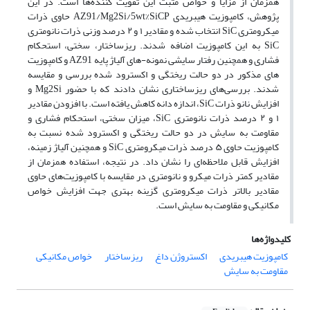
همزمان از مزایا و خواص مثبت این تقویت کننده‌ها است. در این
پژوهش، کامپوزیت‌ هیبریدی AZ91/Mg2Si/5wt%SiCP حاوی ذرات
میکرومتری SiC انتخاب شده و مقادیر ۱ و ۲ درصد وزنی ذرات نانومتری
SiC به این کامپوزیت اضافه شدند. ریزساختار، سختی، استحکام
فشاری و همچنین رفتار سایشی نمونه-های آلیاژ پایه AZ91 و کامپوزیت
های مذکور در دو حالت ریختگی و اکسترود شده بررسی و مقایسه
شدند. بررسی‌های ریزساختاری نشان دادند که با حضور Mg2Si و
افزایش نانو ذرات SiC، اندازه دانه کاهش یافته است. با افزودن مقادیر
۱ و ۲ درصد ذرات نانومتری SiC، میزان سختی، استحکام فشاری و
مقاومت به سایش در دو حالت ریختگی و اکسترود شده نسبت به
کامپوزیت حاوی ۵ درصد ذرات میکرومتری SiC و همچنین آلیاژ زمینه،
افزایش قابل ملاحظه‌ای را نشان داد. در نتیجه، استفاده همزمان از
مقادیر کمتر ذرات میکرو و نانومتری در مقایسه با کامپوزیت‌های حاوی
مقادیر بالاتر ذرات میکرومتری گزینه بهتری جهت افزایش خواص
مکانیکی و مقاومت به سایش است.
کلیدواژه‌ها
کامپوزیت هیبریدی
اکستروژن داغ
ریزساختار
خواص مکانیکی
مقاومت به سایش