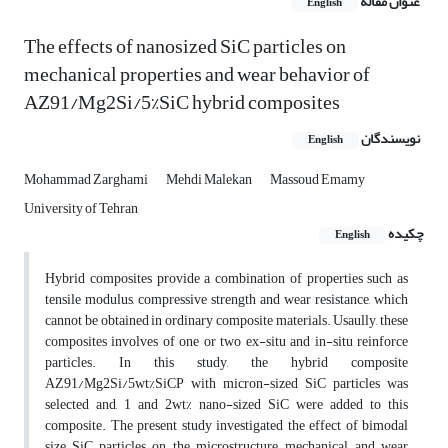
عنوان مقاله
English
The effects of nanosized SiC particles on
mechanical properties and wear behavior of
AZ91/Mg2Si/5%SiC hybrid composites
نویسندگان
English
Mohammad Zarghami
Mehdi Malekan
Massoud Emamy
University of Tehran
چکیده
English
Hybrid composites provide a combination of properties such as
tensile modulus, compressive strength and wear resistance, which
cannot be obtained in ordinary composite materials. Usaully, these
composites involves of one or two ex-situ and in-situ reinforce
particles. In this study, the hybrid composite
AZ91/Mg2Si/5wt%SiCP with micron-sized SiC particles was
selected and, 1 and 2wt% nano-sized SiC were added to this
composite. The present study investigated the effect of bimodal
size SiC particles on the microstructure, mechanical, and wear