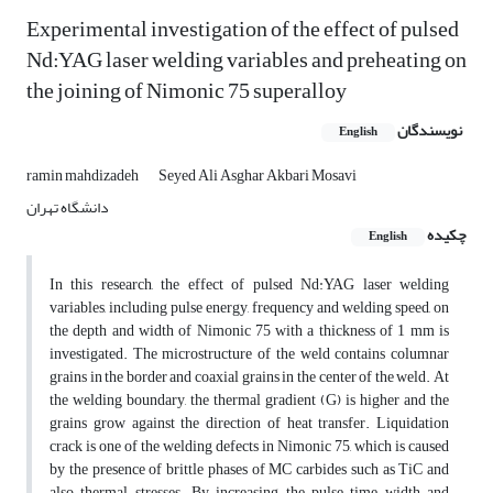
Experimental investigation of the effect of pulsed
Nd:YAG laser welding variables and preheating on
the joining of Nimonic 75 superalloy
نویسندگان
English
ramin mahdizadeh
Seyed Ali Asghar Akbari Mosavi
دانشگاه تهران
چکیده
English
In this research, the effect of pulsed Nd:YAG laser welding
variables, including pulse energy, frequency and welding speed, on
the depth and width of Nimonic 75 with a thickness of 1 mm is
investigated. The microstructure of the weld contains columnar
grains in the border and coaxial grains in the center of the weld. At
the welding boundary, the thermal gradient (G) is higher and the
grains grow against the direction of heat transfer. Liquidation
crack is one of the welding defects in Nimonic 75, which is caused
by the presence of brittle phases of MC carbides such as TiC and
also thermal stresses. By increasing the pulse time width and