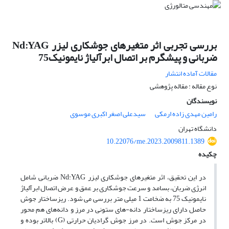
بررسی تجربی اثر متغیرهای جوشکاری لیزر Nd:YAG
ضربانی و پیشگرم بر اتصال ابرآلیاژ نایمونیک75
مقالات آماده انتشار
نوع مقاله : مقاله پژوهشی
نویسندگان
رامین مهدی زاده ارمکی
سیدعلی اصغر اکبری موسوی
دانشگاه تهران
10.22076/me.2023.2009811.1389
چکیده
در این تحقیق، اثر متغیرهای جوشکاری لیزر Nd:YAG ضربانی شامل
انرژی ضربان، بسامد و سرعت جوشکاری بر عمق و عرض اتصال ابرآلیاژ
نایمونیک 75 به ضخامت 1 میلی متر بررسی می شود. ریزساختار جوش
حاصل دارای ریزساختار دانه-های ستونی در مرز و دانه‌های هم محور
در مرکز جوش است. در مرز جوش گرادیان حرارتی (G) بالاتر بوده و