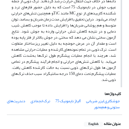
دانه‌ها در خلاف جهت انتقال حرارت رشد کرده‌اند. ترک ذوبی از جمله
عیوب جوش در نایمونیک 75 است که به دلیل حضور فازهای ترد و
شکننده کاربیدهای از نوع MC مانند TiCو هم‌چنین تنش‌های حرارتی
ایجاد می‌شود. دراین تحقیق با افزایش مدت زمان ضربان و بسامد، توان
متوسط و هم پوشانی ضربان‌ها را افزایش داده تا موجب کاهش شیب
دمایی و در نتیجه کاهش تنش حرارتی وارده به جوش ‌شود. نتایج
آزمون سختی نشان می دهد که سختی در جوش بالاتر از فلز پایه بوده
است و مقدار آن در عرض حوضچه به دلیل تغییر ریزساختار متفاوت
است. ترک ذوبی در تمام نمونه‌های کارشده و عملیات حرارتی مشاهده
شد، هرچند با انجام عملیات پیشگرم طول ترک‌ها به‌شدت کاهش
می‌یابد. با کاهش تنش‌های حرارتی و انجام فرآیند پیشگرم در تمامی
آزمون ها طول ترک‌های ذوبی نسبت به حالت کارشده کاهش یافت.
عملیات پیشگرم تحت دمای 150 درجه سانتیگراد سبب حذف ترک‌های
ذوبی شد.
کلیدواژه‌ها
جوشکاری لیزر ضربانی
آلیاژ نایمونیک 75
ترک انجمادی
دندریت‌های
ستونی و هم‌محور
عنوان مقاله
English