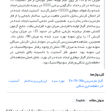
ریزدانه در اثر رخداد دگرگونی برشی  در زمینه مارتنزیتی ایجاد
شده و یک فولاد دوفازی () حاصل گردید. آستنیت ایجاد شده در
اثر اعمال کرنش بدلیل داشتن ماهیت برشی، ساختار نابجایی را از فاز
مارتنزیت مادر به ارث برد. همچنین، کسر حجمی آستنیت ایجاد شده در
ریزساختار آلیاژ اولیه با افزایش میزان نورد افزایش یافت. نتایج آزمون
کشش مقدار بیشینه بازیابی شکلی در حدود 35% در میزان پیش-
کرنش 1% را برای نمونه نورد سرد شده به میزان 90% نشان داد.
همچنین، مشاهده هیسترزیس کرنشی در نمودار تنش-کرنش سیکلی
نمونه نورد شده به میزان 90% نشان از وجود رفتار سودوالاستیک در
این نمونه بود. حضور فاز آستنیت با دانسیته بالای نابجایی در
ریزساختار آلیاژ دوفازی ایجاد شده در اثر نورد، عامل اصلی مشاهده اثر
حافظه‌داری شکلی و رفتار سودوالاستیک بود.
کلیدواژه‌ها
آلیاژ مارتنزیتی Fe-Ni-Mn
نورد سرد
ارزیابی ریزساختار
آستنیت
اثر حافظه‌داری شکلی
عنوان مقاله
English