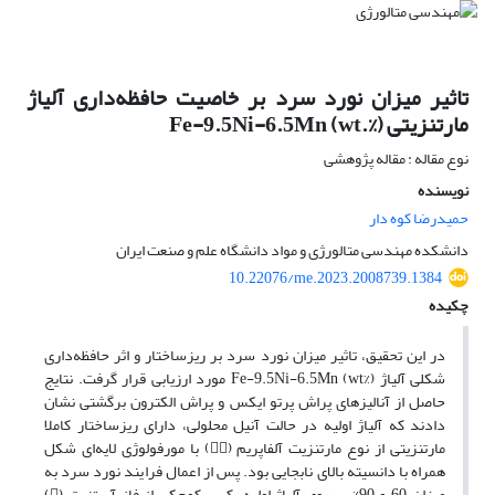
تاثیر میزان نورد سرد بر خاصیت حافظه‌داری آلیاژ
مارتنزیتی Fe-9.5Ni-6.5Mn (wt.%)
نوع مقاله : مقاله پژوهشی
نویسنده
حمیدرضا کوه دار
دانشکده مهندسی متالورژی و مواد دانشگاه علم و صنعت ایران
10.22076/me.2023.2008739.1384
چکیده
در این تحقیق، تاثیر میزان نورد سرد بر ریزساختار و اثر حافظه‌داری
شکلی آلیاژ Fe-9.5Ni-6.5Mn (wt%) مورد ارزیابی قرار گرفت. نتایج
حاصل از آنالیزهای پراش پرتو ایکس و پراش الکترون برگشتی نشان
دادند که آلیاژ اولیه در حالت آنیل محلولی، دارای ریزساختار کاملا
مارتنزیتی از نوع مارتنزیت آلفاپریم () با مورفولوژی لایه‌ای شکل
همراه با دانسیته بالای نابجایی بود. پس از اعمال فرایند نورد سرد به
میزان 60 و 90% بر روی آلیاژ اولیه، کسر کوچکی از فاز آستنیت ()