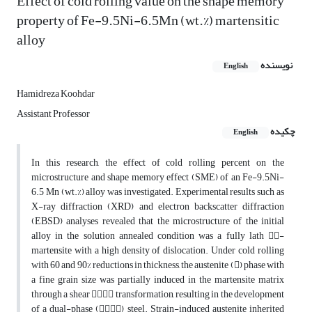
Effect of cold rolling value on the shape memory
property of Fe-9.5Ni-6.5Mn (wt.%) martensitic
alloy
نویسنده
English
Hamidreza Koohdar
Assistant Professor
چکیده
English
In this research, the effect of cold rolling percent on the
microstructure and shape memory effect (SME) of an Fe-9.5Ni-
6.5 Mn (wt.%) alloy was investigated. Experimental results such as
X-ray diffraction (XRD) and electron backscatter diffraction
(EBSD) analyses revealed that the microstructure of the initial
alloy in the solution annealed condition was a fully lath -
martensite with a high density of dislocation. Under cold rolling
with 60 and 90% reductions in thickness, the austenite () phase with
a fine grain size was partially induced in the martensite matrix
through a shear  transformation, resulting in the development
of a dual-phase () steel. Strain-induced austenite inherited