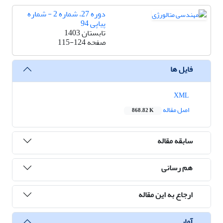
دوره 27، شماره 2 - شماره
پیاپی 94
تابستان 1403
صفحه
115-124
فایل ها
XML
اصل مقاله
868.82 K
سابقه مقاله
هم رسانی
ارجاع به این مقاله
آمار