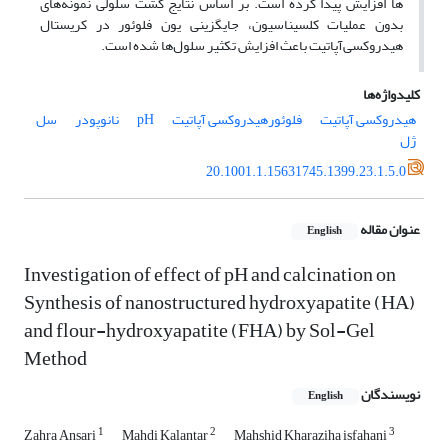
ها افزایش پیدا کرده است. بر اساس نتایج کشت سلولی نمونه‌های
بدون عملیات کلسیناسیون، جایگزینی یون فلوئور در کریستال
هیدروکسی‌آپاتیت باعث افزایش تکثیر سلول‌ها شده است.
کلیدواژه‌ها
هیدروکسی آپاتیت
فلوئورهیدروکسی آپاتیت
pH
نانوپودر
سل
ژل
20.1001.1.15631745.1399.23.1.5.0
عنوان مقاله
English
Investigation of effect of pH and calcination on
Synthesis of nanostructured hydroxyapatite (HA)
and flour-hydroxyapatite (FHA) by Sol-Gel
Method
نویسندگان
English
1
2
3
Zahra Ansari
Mahdi Kalantar
Mahshid Kharaziha isfahani