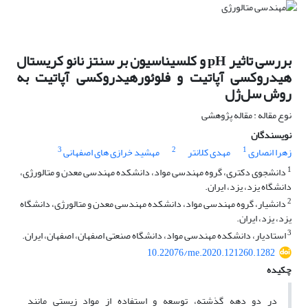
بررسی تاثیر pH و کلسیناسیون بر سنتز نانو کریستال
هیدروکسی آپاتیت و فلوئورهیدروکسی آپاتیت به
روش سل‌ژل
نوع مقاله : مقاله پژوهشی
نویسندگان
3
2
1
زهرا انصاری
مهدی کلانتر
مهشید خرازی های اصفهانی
1
دانشجوی دکتری، گروه مهندسی مواد، دانشکده مهندسی معدن و متالورژی،
دانشگاه یزد، یزد، ایران.
2
دانشیار، گروه مهندسی مواد، دانشکده مهندسی معدن و متالورژی، دانشگاه
یزد، یزد، ایران.
3
استادیار، دانشکده مهندسی مواد، دانشگاه صنعتی اصفهان، اصفهان، ایران.
10.22076/me.2020.121260.1282
چکیده
در دو دهه گذشته، توسعه و استفاده از مواد زیستی مانند