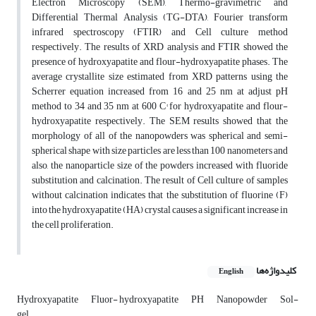
Electron Microscopy (SEM), Thermo-gravimetric and
Differential Thermal Analysis (TG-DTA), Fourier transform
infrared spectroscopy (FTIR) and Cell culture method
respectively. The results of XRD analysis and FTIR showed the
presence of hydroxyapatite and flour-hydroxyapatite phases. The
average crystallite size estimated from XRD patterns using the
Scherrer equation increased from 16 and 25 nm at adjust pH
method to 34 and 35 nm at 600 C° for hydroxyapatite and flour-
hydroxyapatite respectively. The SEM results showed that the
morphology of all of the nanopowders was spherical and semi-
spherical shape with size particles are less than 100 nanometers and
also, the nanoparticle size of the powders increased with fluoride
substitution and calcination. The result of Cell culture of samples
without calcination indicates that the substitution of fluorine (F)
into the hydroxyapatite (HA) crystal causes a significant increase in
the cell proliferation.
کلیدواژه‌ها
English
Hydroxyapatite
Fluor- hydroxyapatite
PH
Nanopowder
Sol-
gel