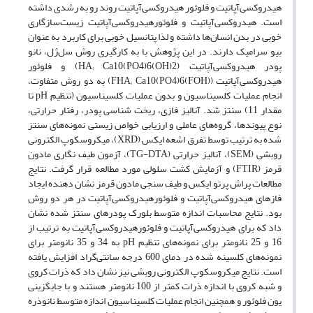
هیدروکسی‌آپاتیت و فلوئور هیدروکسی‌آپاتیت روند رو به رشدی داشته
است. هیدروکسی‌آپاتیت و فلوئورهیدروکسی‌آپاتیت زیست‌سازگاری
خوبی در بدن انسان‌ها داشته و لذا پتانسیل خوبی برای کاربرد به عنوان
بیو سرامیک دارند. در این پژوهش با به کارگیری روش سل‌ژل، نانو
پودر هیدروکسی‌آپاتیت (HA; Ca10(PO4)6(OH)2) و فلوئور
هیدروکسی‌آپاتیت (FHA; Ca10(PO4)6(FOH)) به دو روش متفاوت،
انجام عملیات کلسیناسیون و بدون عملیات کلسیناسیون (تنظیم pH تا
مقدار 11) سنتز شد. آنالیز فازی، ریخت شناسی پودر، رفتار حرارتی،
نوع پیوندها، گروه‌های عاملی و ارزیابی خواص زیستی نمونه‌های سنتز
شده به ترتیب توسط تفرق اشعه ایکس (XRD)، میکروسکوپ الکترونی
روبشی (SEM)، آنالیز حرارتی (TG-DTA)، آزمون طیف نگاری مادون
قرمز (FTIR) و آزمایش کشت سلولی مورد مطالعه قرار گرفت. نتایج
مطالعات پراش پرتو ایکس و طیف سنجی مادون قرمز نشان دهنده ایجاد
فازهای هیدروکسی‌آپاتیت و فلوئورهیدروکسی‌آپاتیت در هر دو روش
بود. نتایج محاسبات اندازه متوسط بلورک‌ پودر‌های سنتز شده نشان
داد که برای هیدروکسی‌آپاتیت و فلوئورهیدروکسی‌آپاتیت به ترتیب از
16 و 25 نانومتر برای نمونه‌های تنظیم pH به 34 و 35 نانومتر برای
نمونه‌های کلسینه شده در دمای 600 درجه سانتی‌گراد افزایش یافته
است. نتایج میکروسکوپ الکترونی روبشی نیز نشان داد که ذرات کروی
و شبه کروی با اندازه ذرات کمتر از 100 نانومتر هستند و با جایگزینی
یون فلوئور و همچنین انجام عملیات کلسیناسیون اندازه متوسط نانوذره