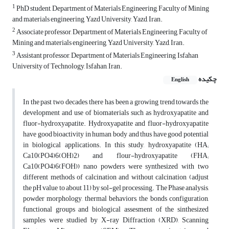
1
PhD student, Department of Materials Engineering, Faculty of Mining
and materials engineering, Yazd University, Yazd, Iran.
2
Associate professor, Department of Materials Engineering, Faculty of
Mining and materials engineering, Yazd University, Yazd, Iran.
3
Assistant professor, Department of Materials Engineering, Isfahan
University of Technology, Isfahan, Iran.
چکیده
English
In the past two decades, there has been a growing trend towards the
development and use of biomaterials such as hydroxyapatite and
fluor-hydroxyapatite. Hydroxyapatite and fluor-hydroxyapatite
have good bioactivity in human body and thus have good potential
in biological applications. In this study, hydroxyapatite (HA;
Ca10(PO4)6(OH)2) and flour-hydroxyapatite (FHA;
Ca10(PO4)6(FOH)) nano powders were synthesized with two
different methods of calcination and without calcination (adjust
the pH value to about 11) by sol-gel processing. The Phase analysis,
powder morphology, thermal behaviors, the bonds configuration,
functional groups and biological assesment of the sinthesized
samples were studied by X-ray Diffraction (XRD), Scanning