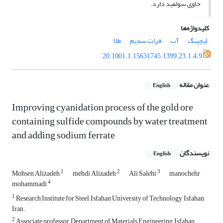
حاوی سولفید دارد.
کلیدواژه‌ها
لیچینگ
آب
فرات سدیم
طلا
20.1001.1.15631745.1399.23.1.4.9
عنوان مقاله
English
Improving cyanidation process of the gold ore
containing sulfide compounds by water treatment
and adding sodium ferrate
نویسندگان
English
1
2
3
Mohsen Alizadeh
mehdi Alizadeh
Ali Salehi
manochehr
4
mohammadi
1
Research Institute for Steel, Isfahan University of Technology, Isfahan,
Iran.
2
Associate professor, Department of Materials Engineering, Isfahan