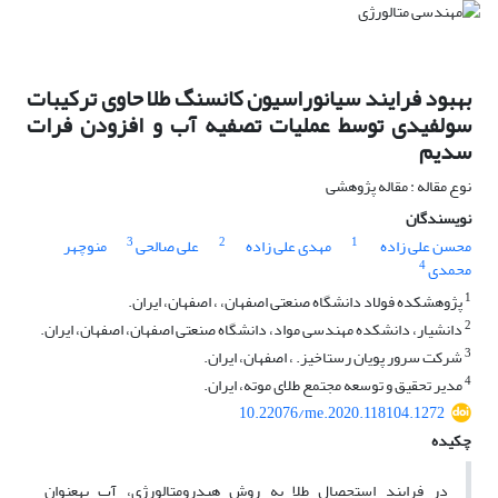
بهبود فرایند سیانوراسیون کانسنگ طلا حاوی ترکیبات
سولفیدی توسط عملیات تصفیه آب و افزودن فرات
سدیم
نوع مقاله : مقاله پژوهشی
نویسندگان
3
2
1
محسن علی زاده
مهدی علی زاده
علی صالحی
منوچهر
4
محمدی
1
پژوهشکده فولاد دانشگاه صنعتی اصفهان، ، اصفهان، ایران.
2
دانشیار، دانشکده مهندسی مواد، دانشگاه صنعتی اصفهان، اصفهان، ایران.
3
شرکت سرور پویان رستاخیز. ، اصفهان، ایران.
4
مدیر تحقیق و توسعه مجتمع طلای موته، ایران.
10.22076/me.2020.118104.1272
چکیده
در فرایند استحصال طلا به روش هیدرومتالورژی، آب به‎عنوان