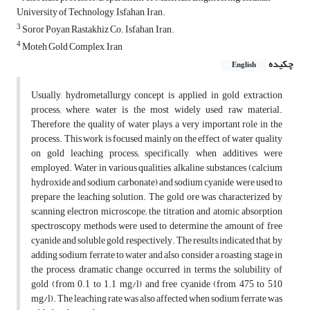
University of Technology, Isfahan, Iran.
3
Soror Poyan Rastakhiz Co. Isfahan, Iran.
4
Moteh Gold Complex, Iran
چکیده
English
Usually, hydrometallurgy concept is applied in gold extraction
process; where, water is the most widely used raw material.
Therefore, the quality of water plays a very important role in the
process. This work is focused mainly on the effect of water quality
on gold leaching process; specifically, when additives were
employed. Water in various qualities, alkaline substances (calcium
hydroxide and sodium carbonate) and sodium cyanide were used to
prepare the leaching solution. The gold ore was characterized by
scanning electron microscope; the titration and atomic absorption
spectroscopy methods were used to determine the amount of free
cyanide and soluble gold, respectively. The results indicated that, by
adding sodium ferrate to water and also consider a roasting stage in
the process, dramatic change occurred in terms the solubility of
gold (from 0.1 to 1.1 mg/l) and free cyanide (from 475 to 510
mg/l). The leaching rate was also affected when sodium ferrate was