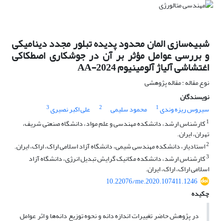
شبیه‌سازی المان محدود پدیده تبلور مجدد دینامیکی
و بررسی عوامل مؤثر بر آن در جوشکاری اصطکاکی
اغتشاشی آلیاژ آلومینیوم AA-2024
نوع مقاله : مقاله پژوهشی
نویسندگان
3
2
1
سیروس ریزه وندی
محمود سلیمی
علی اکبر نصیری
1
کارشناس ارشد، دانشکده مهندسی و علم مواد، دانشگاه صنعتی شریف،
تهران، ایران.
2
استادیار، دانشکده مهندسی شیمی، دانشگاه آزاد اسلامی اراک، اراک، ایران.
3
کارشناس ارشد، دانشکده مکانیک گرایش تبدیل انرژی، دانشگاه آزاد
اسلامی اراک، اراک، ایران.
10.22076/me.2020.107411.1246
چکیده
در پژوهش حاضر تغییرات اندازه دانه و نحوه توزیع دانه‌ها و اثر عوامل