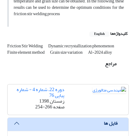
temperature and grain size can be obtained. In the following, these
results can be used to determine the optimum conditions for the
friction stir welding process
کلیدواژه‌ها
English
Friction Stir Welding
Dynamic recrystallization phenomenon
Finite element method
Grain size variation
Al-2024 alloy
مراجع
دوره 22، شماره 4 - شماره
پیاپی 76
زمستان 1398
صفحه
254-266
فایل ها