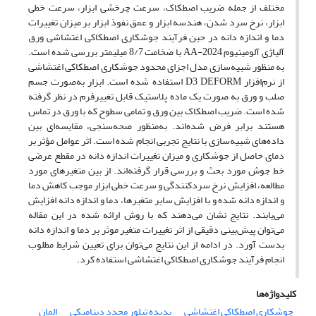
مختلف از جمله ضریب اصطکاک، سرعت چرخشی ابزار، سرعت خطی
ابزار، نرخ سرد شدن، هندسه ابزار و عمق نفوذ ابزار بر میزان تغییرات
دما و اندازه دانه در حین فرآیند جوشکاری اصطکاکی اغتشاشی ورق
آلیاژی آلومینیوم 2024-AA با ضخامت 8/7 میلیمتر بررسی شده است.
به منظور شبیه‌سازی مدل اجزای محدود جوشکاری اصطکاکی اغتشاشی
از نرم‌افزار D3 DEFORM استفاده شده است. ابزار به‌صورت جسم
صلب و ورق به ‌صورت یک ماده پلاستیک قابل تغییرفرم در نظر گرفته
شده است. ضریب اصطکاک بین ورق و تمامی سطوح که با ورق در تماس
هستند برابر فرض شده‌اند. به‌منظور صحه‌سنجی، مقایسه‌ای بین
داده‌های شبیه‌سازی با نتایج تجربی انجام شده است. اثر عوامل مؤثر بر
دمای حاصل از جوشکاری و میزان تغییرات اندازه دانه در مقطع عرضی
خط جوش مورد بحث و بررسی قرار گرفته‌اند. از بین متغیرهای مورد
مطالعه، افزایش نرخ سردکنندگی و سرعت خطی ابزار موجب کاهش دما
و اندازه دانه شده و با افزایش سایر متغیرها، دما و اندازه دانه افزایش
می‌یابند. نتایج نشان می‌دهند که با روش ارائه شده در این مقاله
می‌توان پیش‌بینی دقیقی از اثر تغییرات متغیر موثر بر دما و اندازه دانه
بدست آورد. در ادامه از این نتایج می‌توان برای تعیین شرایط مطلوب
انجام فرآیند جوشکاری اصطکاکی اغتشاشی استفاده کرد.
کلیدواژه‌ها
جوشکاری اصطکاکی اغتشاشی
پدیده تبلور مجدد دینامیکی
المان