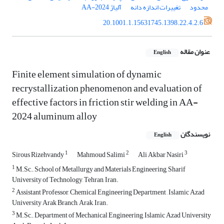
محدود
تغییرات اندازه دانه
آلیاژ 2024-AA
20.1001.1.15631745.1398.22.4.2.6
عنوان مقاله
English
Finite element simulation of dynamic
recrystallization phenomenon and evaluation of
effective factors in friction stir welding in AA-
2024 aluminum alloy
نویسندگان
English
1
2
3
Sirous Rizehvandy
Mahmoud Salimi
Ali Akbar Nasiri
1
M.Sc., School of Metallurgy and Materials Engineering, Sharif
University of Technology, Tehran, Iran.
2
Assistant Professor, Chemical Engineering Department , Islamic Azad
University Arak Branch, Arak, Iran.
3
M.Sc., Department of Mechanical Engineering, Islamic Azad University