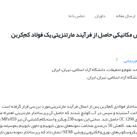
ارسال مقاله
داوران
تماس با ما
ص مکانیکی حاصل از فرآیند مارتنزیتی یک فولاد کم‌کربن
2
زنجانی
لوم و تحقیقات، دانشگاه آزاد اسلامی، تهران، ایران.
اه آزاد اسلامی، تهران، ایران.
اختار فولادی کم‌کربن پس از اعمال فرآیند مارتنزیتی مورد بررسی قرار گرفته است. ن
؛ در دماهای 900، 1000، 1100 و C 1200 به‌مدت یک ساعت آستنیته و سپس در آب کوئنچ شدند که حاصل آن ریزساختار مارتنزیتی (
ویدمن‌اشت
این نمونه افزایش طول نسبی ناچیزی در حد 1 درصد از خود نشان داد. در مرحله بعد، کاهش 50 درصدی ضخامت نمونه‌های بدون نایوبیم و حاوی نایو
آنها به مدت min 90 در دمای C 600 انجام گرفت. بررسی‌های ریزساختاری با میکروسکوپ‌های نوری و الکترونی روبشی (SEM) نشان دا