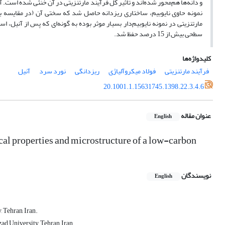
و دانه‌ها هم‌محور شده‌اند و تاثیر کل فرآیند مارتنزیتی در آن خنثی شده است
نمونه‌ حاوی نایوبیم، ساختاری ریزدانه حاصل شد که سختی آن (در مقایسه ب
سطحی بیش از 15 درصد حفظ شد.
کلیدواژه‌ها
فرآیند مارتنزیتی
فولاد میکروآلیاژی
ریزدانگی
نورد سرد
آنیل
20.1001.1.15631745.1398.22.3.4.6
عنوان مقاله
English
cal properties and microstructure of a low-carbon
نویسندگان
English
 Tehran, Iran.
ad University, Tehran, Iran.