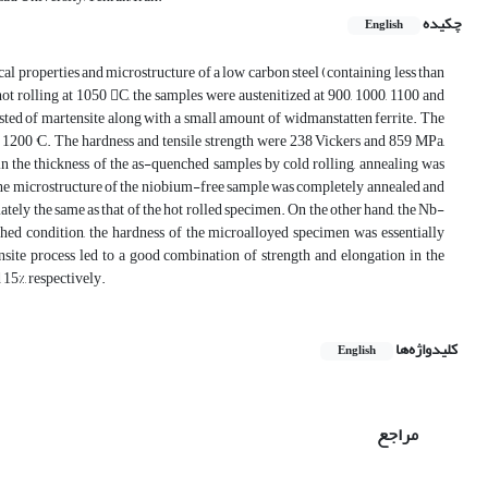
چکیده
English
al properties and microstructure of a low carbon steel (containing less than
hot rolling at 1050 C, the samples were austenitized at 900, 1000, 1100 and
ted of martensite along with a small amount of widmanstatten ferrite. The
1200 °C. The hardness and tensile strength were 238 Vickers and 859 MPa,
in the thickness of the as-quenched samples by cold rolling, annealing was
the microstructure of the niobium-free sample was completely annealed and
tely the same as that of the hot rolled specimen. On the other hand, the Nb-
hed condition, the hardness of the microalloyed specimen was essentially
tensite process led to a good combination of strength and elongation in the
15%, respectively.
کلیدواژه‌ها
English
مراجع