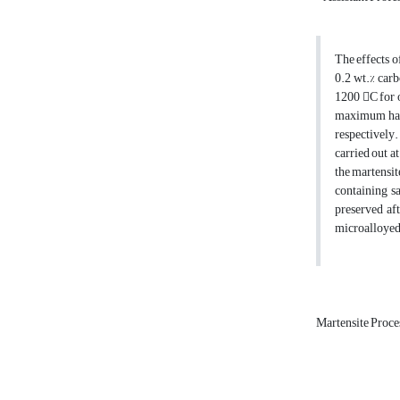
The effects o
0.2 wt.% carb
1200 C for 
maximum hard
respectively.
carried out a
the martensit
containing s
preserved aft
microalloyed 
Martensite Proce