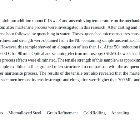
f niobium addition (about 0.15 wt.%) and austenitizing temperature on the mechanic
on) after martensite process were investigated in this research. After casting and 
one hour followed by quenching in water. The as-quenched microstructures consis
ness and strength were obtained from the Nb-containing sample austenitized at 
 However, this sample showed an elongation of less than 1%. After 50% reduction 
t 600 °C for 90 min. Optical and scanning electron microscopy (SEM) showed that 
e process effects were eliminated. The tensile strength of this sample was approxima
ample exhibited a fine-grained microstructure. In comparison with the as-quenc
er martensite process. The results of the tensile test also revealed that the mar
specimen because its tensile strength and elongation were higher than 700 MPa and 
ss
Microalloyed Steel
Grain Refinement
Cold Rolling
Annealing