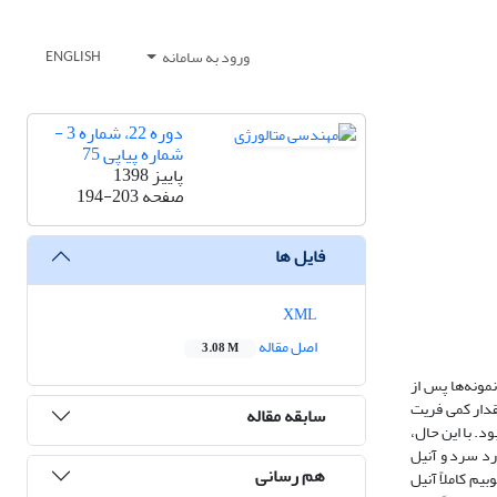
ورود به سامانه
ENGLISH
دوره 22، شماره 3 -
شماره پیاپی 75
پاییز 1398
صفحه
194-203
فایل ها
XML
اصل مقاله
3.08 M
مونه‌ها پس از
همراه مقدار کمی فریت
سابقه مقاله
اتن) بود. بیشینه سختی در نمونه حاوی نایوبیم آستنیته‌شده در دمای C 1200 حاصل شد. سختی این نمونه 238 ویکرز و استحکام کششی آن نیز MPa 859 بود. با این حال،
بیم به‌وسیله نورد سرد و آنیل
هم رسانی
د که ریزساختار نمونه بدون نایوبیم کاملاً آنیل