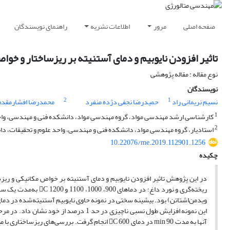
صفحه اصلی
مرور
اطلاعات نشریه
راهنمای نویسندگان
تاثیر افزودن نایوبیم و دمای آستنیته بر ریزساختار و خوا
نوع مقاله : مقاله پژوهشی
نویسندگان
2
1
نسیم نریمانی راد
حمیدرضا نجفی دژده منفرد
محمدرضا افشارمقدم 
1
کارشناسی ارشد مهندسی مواد، گروه مهندسی مواد، دانشکده فنی و مهندسی، واحد ع
2
استادیار، گروه مهندسی مواد، دانشکده فنی و مهندسی، واحد علوم و تحقیقات، دانشگ
10.22076/me.2019.112901.1256
چکیده
در این پژوهش تاثیر افزودن نایوبیم و دمای آستنیته بر خواص مکانیکی و ریزس
ریخته‌گری و نورد داغ