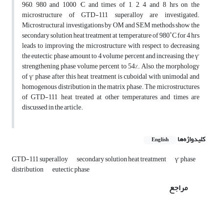
960, 980 and 1000 °C and times of 1, 2, 4 and 8 hrs on the
microstructure of GTD-111 superalloy are investigated.
Microstructural investigations by OM and SEM methods show the
secondary solution heat treatment at temperature of 980˚C for 4 hrs
leads to improving the microstructure with respect to decreasing
the eutectic phase amount to 4 volume percent and increasing the γ'
strengthening phase volume percent to 54%. Also, the morphology
of γ' phase after this heat treatment is cuboidal with unimodal and
homogenous distribution in the matrix phase. The microstructures
of GTD-111 heat treated at other temperatures and times are
discussed in the article.
کلیدواژه‌ها
English
GTD-111 superalloy
secondary solution heat treatment
γ' phase
distribution
eutectic phase
مراجع