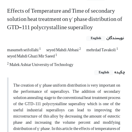
Effects of Temperature and Time of secondary
solution heat treatment on γ' phase distribution of
GTD-111 polycrystalline superalloy
نویسندگان
English
1
2
1
masumeh seifollahi
seyed Mahdi Abbasi
mehrdad Tavakoli
1
seyed Mahdi Ghazi Mir Saeed
2
Malek Ashtar University of Technology
چکیده
English
The creation of γ' phase uniform distribution is very important on
the performance of superalloys. The addition of secondary
solution annealing stage to the conventional heat treatment process
of the GTD-111 polycrystalline superalloy which is one of the
useful industrial superalloys can lead to improving the
microstructure of this alloy by decreasing the amount of eutectic
phase and increasing the volume percent and modifying
distribution of γ' phase. In this article, the effects of temperatures of