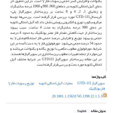
یکنواخت و افزایش کسر حجمی رسوبات فاز γ' است. در این تحقیق، اثر
دمای آنیل انحلالی ثانویه در دماهای 960، 980 و 1000 درجه سانتیگراد
و زمانهای 1، 2، 4 و 8 ساعت بر ریزساختار سوپرآلیاژ پلی-
کریستالGTD-111 مورد بررسی قرار گرفته است. بررسی‌ها توسط
میکروسکوپ نوری و الکترونی روبشی نشان داد که آنیل انحلالی ثانویه
در دمای 980 درجه سانتیگراد به مدت 4 ساعت، سبب بهبود
ریزساختار از جهت کاهش مقدار فاز مضر یوتکتیک به حدود 4 درصد
حجمی و بهبود توزیع و افزایش درصد حجمی فاز استحکام‌بخش γ' به
حدود 54 درصدحجمی می‌شود. مورفولوژی فاز γ' به دست‌آمده در این
شرایط، مورفولوژی مطلوب مکعبی با توزیع یگانه و یکنواخت می‌باشد و
این موارد از جمله تغییرات مطلوب ریزساختاری در سوپرآلیاژها هستند.
در این مقاله ریزساختار سوپرآلیاژ GTD111 در شرایط مختلف آنیل
انحلالی ثانویه مورد بحث و بررسی قرار گرفته‌ است.
کلیدواژه‌ها
سوپرآلیاژ GTD-111
عملیات آنیل انحلالی ثانویه
توزیع رسوبات فاز γ'
فاز یوتکتیک
20.1001.1.15631745.1398.22.1.5.3
عنوان مقاله
English