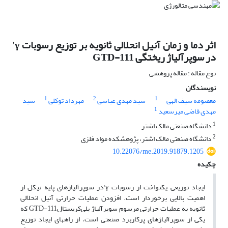
اثر دما و زمان آنیل انحلالی ثانویه بر توزیع رسوبات γ'
در سوپرآلیاژ ریختگی GTD-111
نوع مقاله : مقاله پژوهشی
نویسندگان
1
2
1
معصومه سیف الهی
سید مهدی عباسی
مهرداد توکلی
سید
1
مهدی قاضی میرسعید
1
دانشگاه صنعتی مالک اشتر
2
دانشگاه صنعتی مالک اشتر، پژوهشکده مواد فلزی
10.22076/me.2019.91879.1205
چکیده
ایجاد توزیعی یکنواخت از رسوبات γ'در سوپرآلیاژهای پایه نیکل از
اهمیت بالایی برخوردار است. افزودن عملیات حرارتی آنیل انحلالی
ثانویه به عملیات حرارتی مرسوم سوپرآلیاژ پلی‌کریستالGTD-111 که
یکی از سوپرآلیاژهای پرکاربرد صنعتی است، از راههای ایجاد توزیع