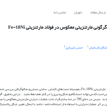
ارسال مقاله
داوران
تماس با ما
نی مارتنزیتی معکوس در فولاد مارتنزیتی Fe-18Ni
3
1
شکان قربانیان
حسن شیرازی
در مقاله حاضر تاثیر کارمکانیکی سرد بر دگرگونی مارتنزیتی معکوس در فولاد مارتنزیتی Fe-18Ni به‌وسیله تست‌های کشش، سختی سنجی و متال
است که می تواند استحکام و شکل‌پذیری را در کنار هم حفظ نماید. ..در این تحقیق، آلی
ابتدا تحت عملیات کار سرد به میزان 10، 20 و 50 درصد نورد سرد قرار داده شدند. سپس در دمای 700 در جه سانتیگراد تحت عملیات حرارتی ما
بر اثر عملیات‌حرارتی با استفاده از استحاله جامد-جامد با اعمال تغییر شکل پلاستی