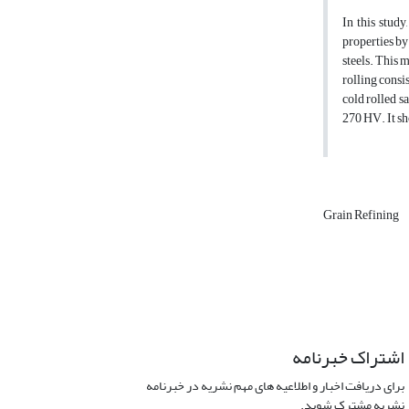
In this stud
properties by
steels. This 
rolling consi
cold rolled s
270 HV. It sh
Grain Refining
اشتراک خبرنامه
برای دریافت اخبار و اطلاعیه های مهم نشریه در خبرنامه
نشریه مشترک شوید.