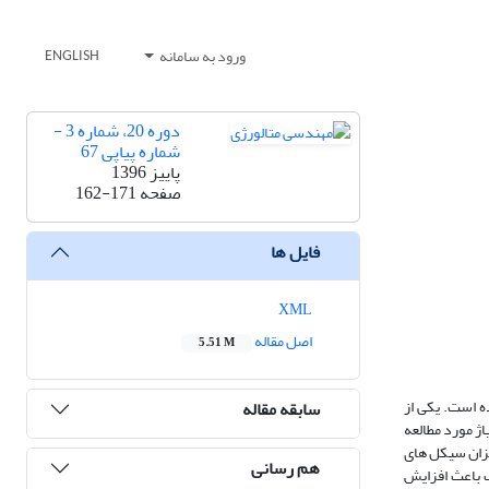
ورود به سامانه
ENGLISH
دوره 20، شماره 3 -
شماره پیاپی 67
پاییز 1396
صفحه
162-171
فایل ها
XML
اصل مقاله
5.51 M
وگرافی بررسی شده است. یکی از
سابقه مقاله
اژ مورد مطالعه
رتنزیتی معکوس با میزان سیکل های
هم رسانی
ک باعث افزایش