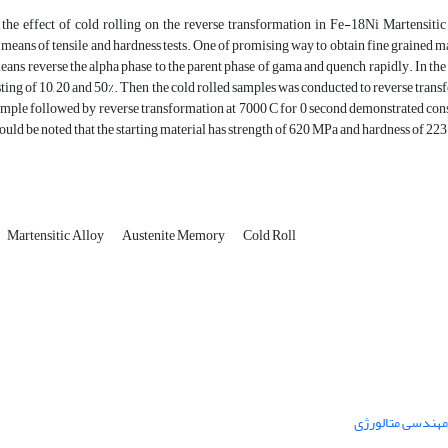
y, the effect of cold rolling on the reverse transformation in Fe-18Ni Martensi
 means of tensile and hardness tests. One of promising way to obtain fine grained mat
means reverse the alpha phase to the parent phase of gama and quench rapidly. In the 
sting of 10, 20 and 50%. Then the cold rolled samples was conducted to reverse transfo
ample followed by reverse transformation at 7000 C for 0 second demonstrated cons
ould be noted that the starting material has strength of 620 MPa and hardness of 22
Martensitic Alloy
Austenite Memory
Cold Roll
 مهندسی متالورژی