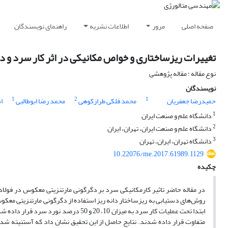
صفحه اصلی
مرور
اطلاعات نشریه
راهنمای نویسندگان
تغییرات ریزساختاری و خواص مکانیکی در اثر کار سرد و دگرگو
نوع مقاله : مقاله پژوهشی
نویسندگان
1
2
1
حمیدرضا جعفریان
محمد فلکی طرازکوهی
محمد رضا ابوطالبی
ا
1
دانشگاه علم و صنعت ایران
2
دانشگاه علم و صنعت ایران، تهران، ایران
3
دانشگاه تهران، ایران، تهران
10.22076/me.2017.61989.1129
چکیده
روش‌های دستیابی به ریزساختار دانه ریز استفاده از دگرگونی مارتنزیتی معکوس 
متفاوت قرار داده شدند. نتایج حاصل از این تحقیق نشان داد که آستنیته شدن 