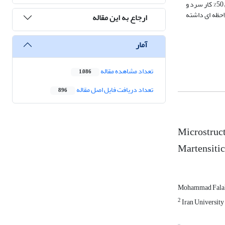
دانسیته نابجایی‌ها و افزایش نرخ تبلورمجدد و دستیابی به ساختار ریزدانه تر است. همچنین بررسی های حاصل از پژوهش نشان داد که بهترین سیکل اعمال شده یعنی 50% کار سرد و
بهبود قابل ملاحظه ای داشته
ارجاع به این مقاله
آمار
تعداد مشاهده مقاله
1,086
تعداد دریافت فایل اصل مقاله
896
Microstruct
Martensitic
Mohammad Falak
2
Iran University