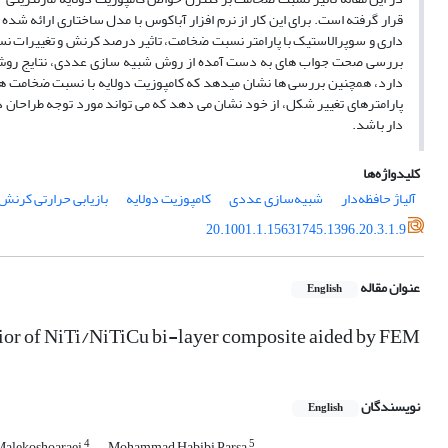
قرار گرفته است. برای این کار از نرم افزار آباکوس با مدل ساختاری ارائه
داری و سوپرالاستیک با پارامتر نسبت ضخامت، تاثیر درصد کرنش و تغییرات نس
بررسی صحت جواب های به دست آمده از روش شبیه سازی عددی، نتایج روش تج
دارد، همچنین بررسی ها نشان میدهد که کامپوزیت دولایه با نسبت ضخامت های م
پارامترهای تغییر شکل، از خود نشان می دهد که می تواند مورد توجه طراحان
دار باشد.
کلیدواژه‌ها
آلیاژ حافظه‌دار
شبیه‌سازی عددی
کامپوزیت دولایه
بازیابی حرارتی کرنش
20.1001.1.15631745.1396.20.3.1.9
عنوان مقاله
English
vior of NiTi/NiTiCu bi-layer composite aided by FEM
نویسندگان
English
4
5
alekoshoaraei
Mohammad Habibi Parsa