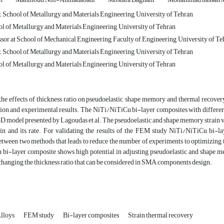
, School of Metallurgy and Materials Engineering, University of Tehran
ol of Metallurgy and Materials Engineering, University of Tehran
sor at School of Mechanical Engineering, Faculty of Engineering, University of Teh
, School of Metallurgy and Materials Engineering, University of Tehran
ol of Metallurgy and Materials Engineering, University of Tehran
 the effects of thickness ratio on pseudoelastic, shape memory and thermal recov
on and experimental results. The NiTi/NiTiCu bi-layer composites with differe
3D model presented by Lagoudas et al. The pseudoelastic and shape memory strain v
ain and its rate. For validating the results of the FEM study NiTi/NiTiCu bi-la
etween two methods that leads to reduce the number of experiments to optimizing t
bi-layer composite shows high potential in adjusting pseudoelastic and shape me
changing the thickness ratio that can be considered in SMA components design.
lloys
FEM study
Bi-layer composites
Strain thermal recovery