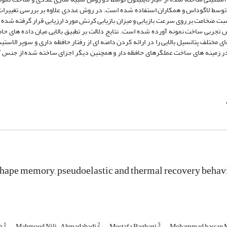
 شده توسط لاگوداس و همکاران استفاده شده است. در روش عددی علاوه بر بررسی تغییر
بت ضخامت بر روی سرعت بازیابی و میزان بازیابی کرنش مورد ارزیابی قرار گرفته شده 
ربی ساخت نمونه آورده شده است. نتایج دلالت بر تطبیق بالایی میان داده های حا
ختلف پتانسیل بالایی را در ارائه کردن دامنه ای از رفتار حافظه داری و سوپر الاستی
 در زمینه های ساخت عملگرهای حافظه دار و همچنین دیگر اجزای ساخته شده از جنس آ
shape memory, pseudoelastic and thermal recovery beha
1
2
3
eh
Mahmoud Nili-Ahmadabadi
Mostafa Baghani
Mohammad hassan M