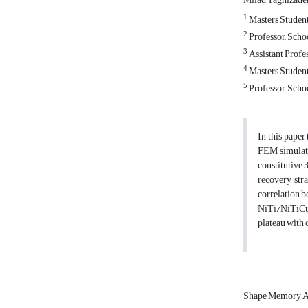
1
Masters Student
2
Professor, Scho
3
Assistant Profes
4
Masters Student
5
Professor, Scho
In this paper
FEM simulati
constitutive 
recovery str
correlation b
NiTi/NiTiCu 
plateau with 
Shape Memory A