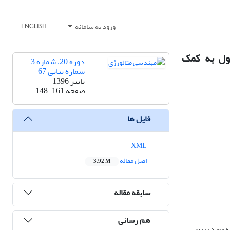
ورود به سامانه
ENGLISH
نول به کمک
دوره 20، شماره 3 -
شماره پیاپی 67
پاییز 1396
صفحه
148-161
فایل ها
XML
اصل مقاله
3.92 M
سابقه مقاله
هم رسانی
نه مورد بررسی