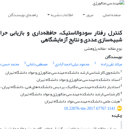
صفحه اصلی
مرور
اطلاعات نشریه
راهنمای نویسندگان
کنترل رفتار سودوالاستیک، حافظه‌داری و بازیابی حرا
شبیه‌سازی عددی و نتایج آزمایشگاهی
نوع مقاله : مقاله پژوهشی
نویسندگان
3
2
1
میلاد تقی زاده
محمود نیلی احمدآبادی
مصطفی باغانی
محمد حسن مل
1
دانشجوی کارشناسی ارشد دانشکده مهندسی متالورژی و مواد دانشگاه تهران
2
استاد دانشکده مهندسی متالورژی و مواد دانشگاه تهران
3
استادیار دانشکده مهندسی مکانیک، پردیس دانشکده های فنی، دانشگاه تهران، ته
4
کارشناسی ارشد دانشکده مهندسی متالورژی و مواد دانشگاه تهران
5
هیئت علمی دانشکده مهندسی مواد دانشگاه تهران
10.22076/me.2017.67767.1141
چکیده
در این مقاله تاثیر نسبت ضخامت بر کنترل خواص کامپوزیت دولایه مارتنزیت