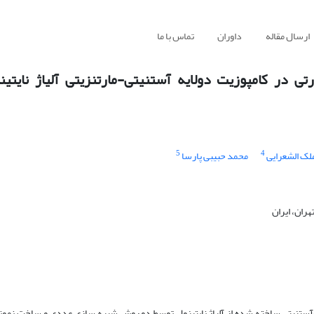
ارسال مقاله
داوران
تماس با ما
رتی در کامپوزیت دولایه آستنیتی-مارتنزیتی آلیاژ نایتی
5
4
ک الشعرایی
محمد حبیبی پارسا
ران، ایران
ی-آستنیتی ساخته شده از آلیاژ نایتینول توسط دو روش شبیه سازی عددی و ساخت نمو