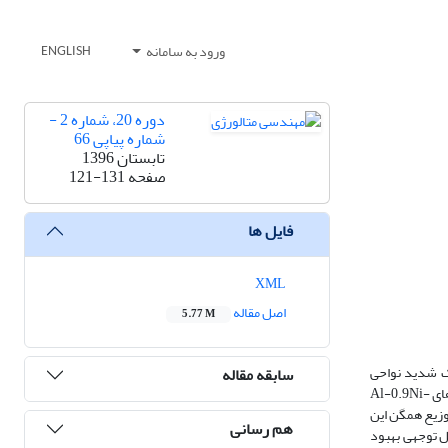
ورود به سامانه
ENGLISH
دوره 20، شماره 2 -
شماره پیاپی 66
تابستان 1396
صفحه
121-131
فایل ها
XML
اصل مقاله
5.77 M
یک شدید نواحی
سابقه مقاله
سطحی است. در تحقیق حاضر تاثیر فرآوری اغتشاشی اصطکاکی (سرعت چرخش rpm 2000-600 و سرعت پیش‌روی mm/min 25) بر ریزساختار و خواص مکانیکی آلیاژهای Al-0.9Ni-
وزیع همگن این
هم رسانی
ل توجهی بهبود