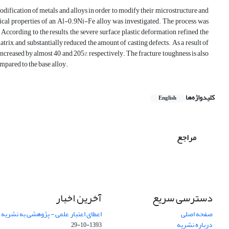
 modification of metals and alloys in order to modify their microstructure and
hanical properties of an Al-0.9Ni-Fe alloy was investigated. The process was
cording to the results, the severe surface plastic deformation refined the
rix, and substantially reduced the amount of casting defects. As a result of
 increased by almost 40 and 205%, respectively. The fracture toughness is also
ompared to the base alloy.
کلیدواژه‌ها
English
مراجع
دسترسی سریع
آخرین اخبار
صفحه اصلی
اعطای اعتبار علمی - پژوهشی به نشریه
درباره نشریه
1393-10-29