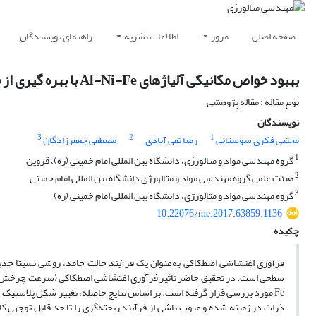
صفحه اصلی
مرور
اطلاعات نشریه
راهنمای نویسندگان
بهبود خواص مکانیکی آلیاژهای Al-Ni-Fe با بهره گیری از فرایند فرآوری اغتشاشی اصطکاکی
نوع مقاله : مقاله پژوهشی
نویسندگان
3
2
1
مجتبی فکری سوستانی
رضا تقی آبادی
مصطفی جعفرزادگان
1
گروه مهندسی مواد و متالورژی، دانشگاه بین المللی امام خمینی (ره)، قزوین
2
هیئت علمی گروه مهندسی مواد و متالورژی دانشگاه بین المللی امام خمینی
3
گروه مهندسی مواد و متالورژی، دانشگاه بین المللی امام خمینی (ره)
10.22076/me.2017.63859.1136
چکیده
فرآوری اغتشاشی اصطکاکی به‌عنوان یک فرآیند حالت جامد، روشی نسبتا جدید 
Fe مورد بررسی قرار گرفته است. بر اساس نتایج حاصله، تغییر شکل پلاستی
ذرات در زمینه شده و عیوب ناشی از فرآیند ریخته‌گری را تا حد قابل توجهی کا