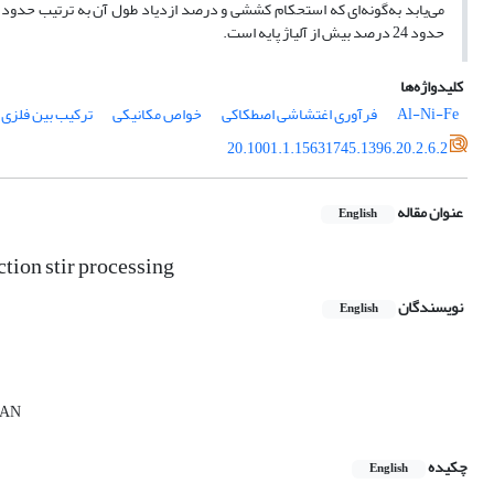
حدود 24 درصد بیش از آلیاژ پایه است.
کلیدواژه‌ها
Al-Ni-Fe
فرآوری اغتشاشی اصطکاکی
خواص مکانیکی
ترکیب بین فلزی
20.1001.1.15631745.1396.20.2.6.2
عنوان مقاله
English
tion stir processing
نویسندگان
English
IRAN
چکیده
English