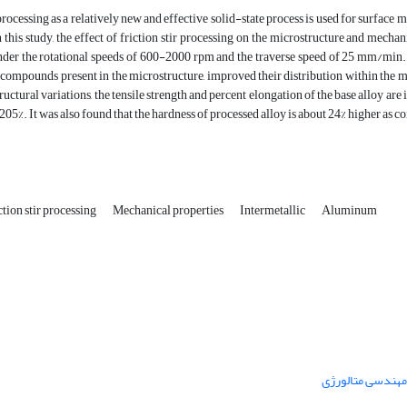
 processing as a relatively new and effective solid-state process is used for surface
n this study, the effect of friction stir processing on the microstructure and mec
er the rotational speeds of 600-2000 rpm and the traverse speed of 25 mm/min. Ac
 compounds present in the microstructure, improved their distribution within the mat
ructural variations, the tensile strength and percent elongation of the base alloy are
05%. It was also found that the hardness of processed alloy is about 24% higher as c
ction stir processing
Mechanical properties
Intermetallic
Aluminum
 مهندسی متالورژی