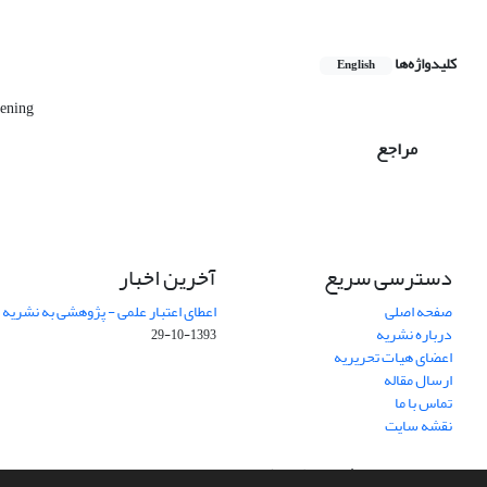
کلیدواژه‌ها
English
dening
مراجع
دسترسی سریع
آخرین اخبار
صفحه اصلی
اعطای اعتبار علمی - پژوهشی به نشریه
درباره نشریه
1393-10-29
اعضای هیات تحریریه
ارسال مقاله
تماس با ما
نقشه سایت
سامانه مدیریت نشریات علمی.
طراحی و پیاده سازی از
سیناوب