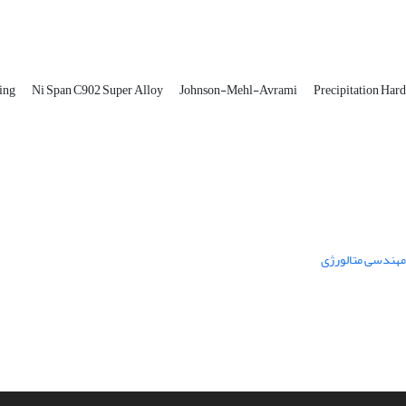
ing
Ni Span C902 Super Alloy
Johnson-Mehl-Avrami
Precipitation Har
 مهندسی متالورژی