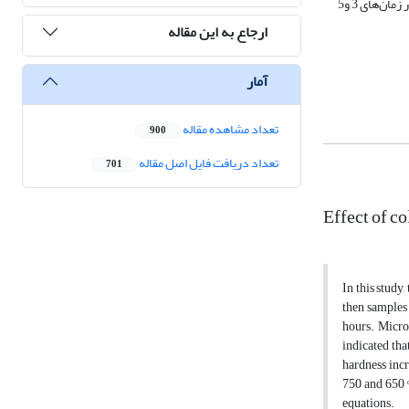
110 ویکرز به 226 ویکرز رسیده است. از طرفی، حداکثر سختی برای نمونه کارسرد نشده و نمونه 60% کارسرد شده به ترتیب در دماهای 750 و650 درجه سانتی‌گراد و در زمان‌های 3 و5
ارجاع به این مقاله
آمار
تعداد مشاهده مقاله
900
تعداد دریافت فایل اصل مقاله
701
Effect of c
In this study
then samples 
hours. Micro
indicated tha
hardness inc
750 and 650 ᵒ
equations.