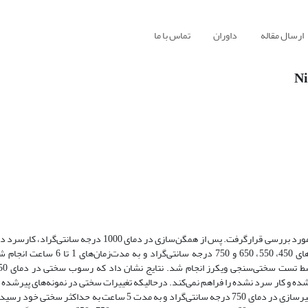
ارسال مقاله
داوران
تماس با ما
و60 درصد بر روی نمونه‌ها اعمال شد. سپس عملیات رسوب‌سختی در دماهای 450، 550، 0
و 750 درجه سانتی‌گراد قابل توجه بوده، به طوری که سختی نمونه آنیل بعد از پیرسازی در دمای 750 درجه سانتی‌گراد و به م