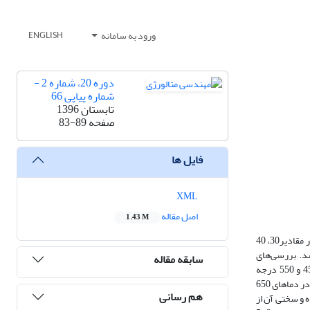
ورود به سامانه
ENGLISH
دوره 20، شماره 2 -
شماره پیاپی 66
تابستان 1396
صفحه
83-89
فایل ها
XML
اصل مقاله
1.43 M
در پژوهش حاضر اثر کارسرد بر رفتار رسوب‌سختی سوپرآلیاژ Ni Span C902 مورد بررسی قرارگرفت. پس از همگن‌سازی در دمای 1000 درجه سانتی‌گراد، کارسرد در مقادیر30، 40
65 و 750 درجه سانتی‌گراد و به مدت‌زمان‌های 1 تا 6 ساعت انجام شد. بررسی‌های
سابقه مقاله
ریزساختاری با میکروسکوپ نوری و بررسی‌های مربوط به رسوب سختی، توسط تست سختی‌سنجی ویکرز انجام شد. نتایج نشان داد که رسوب سختی در دمای 450 و 550 درجه
سانتی‌گراد شرایط لازم برای تشکیل رسوبات استحکام‌دهندهγ´ در آلیاژ همگن شده و کار سرد نشده را فراهم نمی‌کند. درحالیکه تغییرات سختی در نمونه‌های پیرشده در دماهای 650
هم رسانی
دت 5 ساعت به حداکثر سختی خود رسیده و سختی آن از