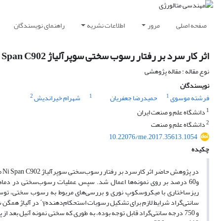
صفحه اصلی
مرور
اطلاعات نشریه
راهنمای نویسندگان
اثر کار سرد بر رفتار رسوب سختی سوپرآلیاژ Ni Span C902
نوع مقاله : مقاله پژوهشی
نویسندگان
2
1
1
فرشته موسوی
حمیدرضا جعفریان
شهرام خیراندیش
1
دانشگاه علم و صنعت ایران
2
دانشگاه علم و صنعت
10.22076/me.2017.35613.1054
چکیده