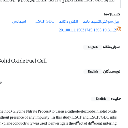
الکترود LSCF/GDC عملکرد بهتری را به دلیل هدایت یونی بالاتر از خود نشان داد به طوری که مقاومت پلاریزاسیون برابر Ω.cm2 027/0 در دمای °C 750 در هوا حاصل گردید.
کلیدواژه‌ها
پیل سوختی اکسید جامد
الکترود کاتد
GDC
LSCF
امپدانس
20.1001.1.15631745.1395.19.3.1.2
عنوان مقاله
English
olid Oxide Fuel Cell
نویسندگان
English
sh
چکیده
English
d (Glycine Nitrate Process) to use as a cathode electrode in solid oxide
without presence of any impurity. In this study, LSCF and LSCF/GDC inks
n-plane conductivity was used to investigate the eﬀect of diﬀerent sintering