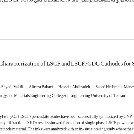
Characterization of LSCF and LSCF/GDC Cathodes for S
 Seyed-Vakili
Alireza Babaei
Hossein Abdizadeh
Saeed Heshmati-Mane
urgy and Materials Engineering, College of Engineering, University of Tehran
e1-yO3 (LSCF) perovskite oxides have been successfully synthesized by GNP metho
X-ray diffraction (XRD) results showed formation of single phase LSCF powder 
cathode material. The inks were analyzed with an in-situ sintering study where the i