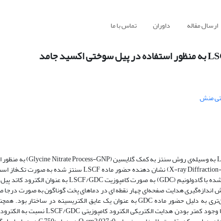
ارسال مقاله
داوران
تماس با ما
ی منش
در این پژوهش ساختار اکسیدی و پروسکایتی (LSCF) LaxSr1-xCoyFe1-yO3 ب
سنتز شده به صورت جداگانه و همچنین پس از مخلوط شدن با سریای آلاییده شده با گادولونیم (GDC) به صورت ک
وش اندازه‌گیری هدایت صفحه‌ای چهار نقطه ای در دماهای پخت گوناگون به صورت درجا 
مقایسه بین دو الکترود، کامپوزیت LSCF/GDC دارای هدایت الکتریکی پایین‌تری به دلیل حضور ماده GDC به عنوان یک عایق الکتریسیته 