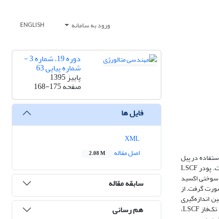
ورود به سامانه
ENGLISH
دوره 19، شماره 3 -
شماره پیاپی 63
پاییز 1395
صفحه
168-175
فایل ها
XML
اصل مقاله
2.08 M
ه وسیله‌ی روش سنتز به کمک گلایسین (Glycine Nitrate Process-GNP) به منظور استفاده در پیل
سوختی اکسید جامد سنتز شد. نتایج حاصل از آنالیز پراش پرتو ایکس (X-ray Diffraction-XRD) نشان دهنده حضور ماده LSCF سنتز شده به صورت تک‌فاز است. پودر LSCF
امپوزیت LSCF/GDC به عنوان الکترود کاتد پیل سوختی اکسید
سابقه مقاله
صورت گرفت. از
در ساختار بود. همچنین اندازه‌گیری
هم رسانی
الکتروشیمیایی به منظور مطالعه عمیق‌تر رفتار ماده الکترودی صورت گرفت. با وجود کمتر بودن هدایت الکتریکی الکترود کامپوزیتی LSCF/GDC نسبت به الکترود تک‌فاز LSCF،