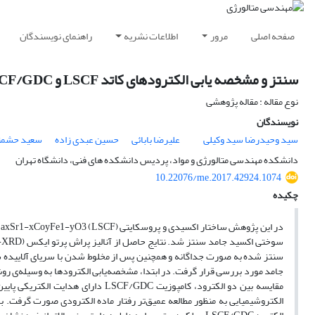
صفحه اصلی
مرور
اطلاعات نشریه
راهنمای نویسندگان
سنتز و مشخصه یابی الکترودهای کاتد LSCF و LSCF/GDC به منظور استفاده در پیل سوختی اکسید جامد
نوع مقاله : مقاله پژوهشی
نویسندگان
سید وحیدرضا سید وکیلی
علیرضا بابائی
حسین عبدی زاده
سعید حشمت
دانشکده مهندسی متالورژی و مواد، پردیس دانشکده های فنی، دانشگاه تهران
10.22076/me.2017.42924.1074
چکیده
جامد مورد بررسی قرار گرفت. در ابتدا، مشخصه‌یابی الکترودها به وسیله‌ی ر