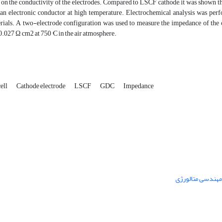
 on the conductivity of the electrodes. Compared to LSCF cathode, it was shown 
 an electronic conductor at high temperature. Electrochemical analysis was perf
rials. A two-electrode configuration was used to measure the impedance of th
 0.027 Ω cm2 at 750 °C in the air atmosphere.
cell
Cathode electrode
LSCF
GDC
Impedance
 مهندسی متالورژی