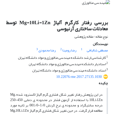
بررسی رفتار کارگرم آلیاژ Mg-10Li-1Zn توسط
معادلات ساختاری آرنیوسی
نوع مقاله : مقاله پژوهشی
نویسندگان
3
2
1
مصطفی شالبافی
رضا رومینا
رضا محمودی
1
کارشناسی ارشد دانشکده مهندسی متالورژی و مواد دانشگاه تهران
2
استادیار دانشکده مهندسی متالورژی و مواد دانشگاه تهران
3
استاد دانشکده مهندسی متالورژی و مواد دانشگاه تهران
10.22076/me.2017.27135.1030
چکیده
در این پژوهش رفتار تغییر شکل فشاری گرم آلیاژ اکسترود شده Mg–
10Li–1Zn با استفاده از آزمون فشار در محدوده ی دمایی 450-250
درجه سانتیگراد و محدوده ی نرخ کرنش 1/0-001/0 بر ثانیه مورد
مطالعه قرار گرفت. در حین تغییر شکل فشاری گرم آلیاژ Mg–10Li–1Zn