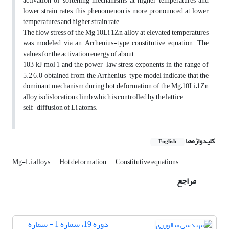
activation of softening mechanisms at higher temperatures and
lower strain rates, this phenomenon is more pronounced at lower
temperatures and higher strain rate.
The flow stress of the Mg–10Li–1Zn alloy at elevated temperatures
was modeled via an Arrhenius-type constitutive equation. The
values for the activation energy of about
103 kJ mol–1 and the power-law stress exponents in the range of
5.2–6.0 obtained from the Arrhenius-type model indicate that the
dominant mechanism during hot deformation of the Mg–10Li–1Zn
alloy is dislocation climb which is controlled by the lattice
self-diffusion of Li atoms.
کلیدواژه‌ها
English
Mg-Li alloys
Hot deformation
Constitutive equations
مراجع
دوره 19، شماره 1 - شماره