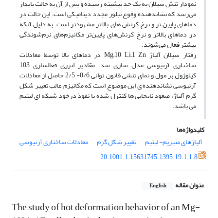
نمودار تنش سیلان به یک حد بیشینه رسیده و پس از آن به حالت پایدار
می‌رسد که نشاندهنده وقوع تبلور مجدد دینامیکی است. این حالت در
دماهای پایین تر و نرخ کرنش های بالاتر مشهودتر است. به دلیل آنکه
در دماهای بالاتر و نرخ کرنش‌های پایین‌تر مکانیزم‌های نرم‌شوندگی
بیشتر فعال می‌شوند.
رفتار سیلان آلیاژ Mg–10 Li–1 Zn در دماهای بالا توسط معادلات
ساختاری آرنیوسی مدل سازی شد. مقادیر انرژی فعالسازی 103
کیلوژول بر مول و نمای تنشی قانون توانی 0/6- 2/5 حاصل از معادلات
آرنیوسی نشاندهنده ی این موضوع است که مکانیزم غالب تغییر شکل
گرم آلیاژ، صعود نابجایی ها کنترل شده با نفوذ درخود شبکه ای لیتیم
می باشد.
کلیدواژه‌ها
آلیاژهای منیزیم- لیتیم
تغییر شکل گرم
معادلات ساختاری آرنیوسی
20.1001.1.15631745.1395.19.1.1.8
عنوان مقاله
English
The study of hot deformation behavior of an Mg-