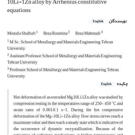
10Li-1Zn alloy by Arrhenius constitutive
equations
نویسندگان
English
1
2
3
Mostafa Shalbafi
Reza Roumina
Reza Mahmudi
1
M.Sc., School of Metallurgy and Materials Engineering, Tehran
University,
2
Assistant Professor, School of Metallurgy and Materials Engineering,
Tehran University
3
Professor, School of Metallurgy and Materials Engineering, Tehran
University,
چکیده
English
Hot deformation of an extruded Mg–10Li–1Zn alloy was studied by
compression testing in the temperatures range of 250- 450 ˚C and
strain rates of 0.001–0.1 s−1. During the hot compressive
deformation of the Mg-10Li-1Zn alloy, flow stress curves reach a
maximum value and then reach a steady state which is indicative of
the occurrence of dynamic recrystallization. Because of the