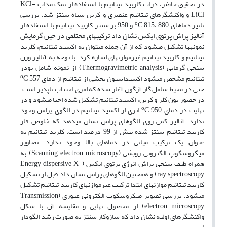
در تحقیق حاضر، ذرات کاربید تیتانیم با استفاده از نمک مذاب KCl-
LiCl و واکنشگرهای تیتانیم عنصری و کربن سیاه سنتز شد. بررسی
o
تاثیر دماهای
C 815، 880 و 950 بر سنتز کاربید تیتانیم با استفاده از
آنالیز پراش پرتوی ایکس نشان داد ترکیب‏های مختلفی در حین گرمایش
نمونه‏ها تشکیل می‏شود که از آن جمله می‏توان به اکسید تیتانیم، کلرید
تیتانیم و کاربید تیتانیم غیرموازنه‏ای اشاره کرد. با توجه به آنالیز وزن
سنجی گرمایی (Thermogravimetric analysis) از نمونه شامل پودر
o
تیتانیم مشخص می‏شود اکسیداسیون بخشی از تیتانیم از دمای
C 557
حتی در محیط شامل گاز آرگون آغاز شده که امری اجتناب ناپذیر است.
در حضور یون کلر و کربن، اکسید تیتانیم تشکیل شده احیا می‏شود و در
o
نهایت در دمای
C 950 اثری از اکسید تیتانیم در الگوی پراش وجود
ندارد. آنالیز کمی روی الگوهای پراش نشان می‏دهد که خلوص فاز
کاربید تیتانیم سنتز شده بیش از 99 درصد است. کلرید تیتانیم به
عنوان یک ترکیب میانی در دماهای بالا وجود ندارد. تصاویر
میکروسکوپ الکترونی روبشی (Scanning electron microscopy) به
همراه طیف سنجی پراش انرژی پرتوی ایکس (Energy dispersive X-
ray spectroscopy) و همچنین الگوهای پراش نشان داد قبل از تشکیل
کاربید تیتانیم موازنه‏ای ابتدا ترکیب غیرموازنه‏ای کاربید تیتانیم تشکیل
می‏شود. بررسی تصویر میکروسکوپ الکترونی عبوری (Transmission
electron microscopy) از محصول نهایی و مقایسه آن با شکل
واکنشگرهای اولیه نشان داد که سازوکار سنتز به صورت رشد الگودار