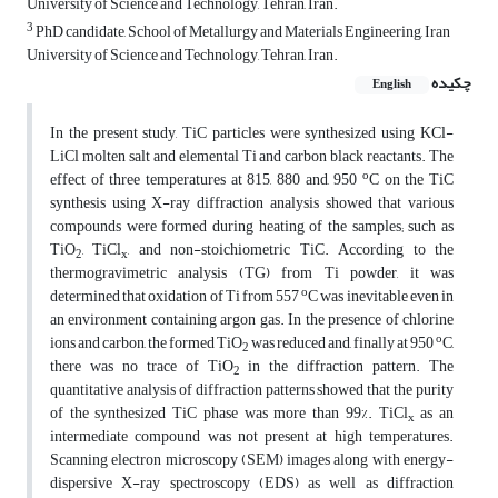
University of Science and Technology, Tehran, Iran.
3
PhD candidate, School of Metallurgy and Materials Engineering, Iran
University of Science and Technology, Tehran, Iran.
چکیده
English
In the present study, TiC particles were synthesized using KCl-
LiCl molten salt and elemental Ti and carbon black reactants. The
o
effect of three temperatures at 815, 880 and, 950
C on the TiC
synthesis using X-ray diffraction analysis showed that various
compounds were formed during heating of the samples; such as
TiO
, TiCl
, and non-stoichiometric TiC. According to the
2
x
thermogravimetric analysis (TG) from Ti powder, it was
o
determined that oxidation of Ti from 557
C was inevitable even in
an environment containing argon gas. In the presence of chlorine
o
ions and carbon, the formed TiO
was reduced and, finally at 950
C,
2
there was no trace of TiO
in the diffraction pattern. The
2
quantitative analysis of diffraction patterns showed that the purity
of the synthesized TiC phase was more than 99%. TiCl
as an
x
intermediate compound was not present at high temperatures.
Scanning electron microscopy (SEM) images along with energy-
dispersive X-ray spectroscopy (EDS) as well as diffraction