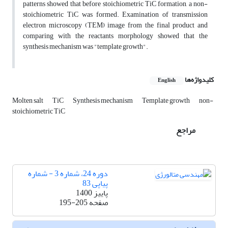
patterns showed that before stoichiometric TiC formation, a non-
stoichiometric TiC was formed. Examination of transmission
electron microscopy (TEM) image from the final product and
comparing with the reactants morphology showed that the
synthesis mechanism was "template growth".
کلیدواژه‌ها
English
Molten salt
TiC
Synthesis mechanism
Template growth
non-
stoichiometric TiC
مراجع
دوره 24، شماره 3 - شماره
پیاپی 83
پاییز 1400
صفحه
195-205