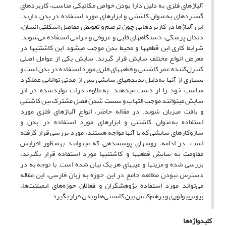
آلیاژهای فلزی به دلیل دارا بودن خواص مکانیکی مناسب، کاربردهای
گسترده­ای به‌عنوان کاشتنی و ابزارهای مورد استفاده در بدن دارند.
این آلیاژها در کاربردهایی چون ترمیم و تعویض مفاصل اسکلتی انسان،
دندان پزشکی، دستگاه­های قلبی و عروقی و جراحی استفاده می‌شوند.
شرایط کاری این قطعه­ها و محیط بدن موجب می­شود این کاشتنی­ها در
معرض انواع مختلف سایش قرار گیرند. سایش یکی از عوامل اصلی
کنترل‌کننده عمر کاشتنی و قطعه­های فلزی مورد استفاده در بدن است و
بسیاری از آن­ها به‌دلیل پدیده­های سایشی پس از مدتی توانایی عملکرد
مناسب خود را از دست می­دهند. به‌علاوه، ذرات تولیدشده در اثر
سایش می­توانند موجب التهاب و سست شدن فصل مشترک بین کاشتنی
و بافت میزبان شوند. در مقاله حاضر، انواع آلیاژهای فلزی مورد
استفاده به‌عنوان کاشتنی و ابزارهای مورد استفاده در بدن و
سازوکارهای سایشی که با آن­ها مواجه هستند، مورد بررسی قرار گرفته
است. در ادامه، روش­های پوشش­دهی که می­توانند به­منظور افزایش
مقاومت به سایش قطعه­ها و کاشتنی­ها مورد استفاده قرار بگیرند،
بررسی شده و مزیت­ها و عیب­های هر یک بیان شده است. با توجه به در
دسترس نبودن مطالعه جامع در این حوزه به زبان فارسی، این مقاله
می‌تواند مورد استفاده پژوهشگران و فعالان حوزه‌های ایمپلنت‌ها،
بیوتریبولوژی و برهم‌کنش بین کاشتنی‌ها و بدن قرار بگیرد.
کلیدواژه‌ها