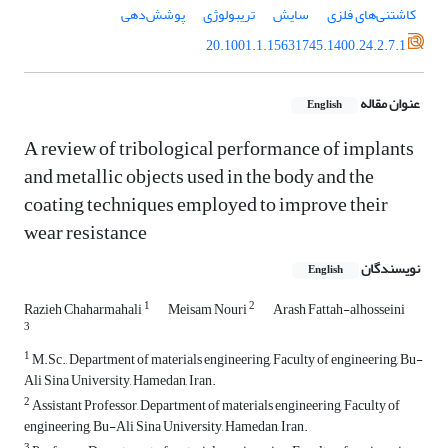
کاشتنی‌های فلزی
سایش
تریبولوژی
پوشش‌دهی
20.1001.1.15631745.1400.24.2.7.1
عنوان مقاله
English
A review of tribological performance of implants
and metallic objects used in the body and the
coating techniques employed to improve their
wear resistance
نویسندگان
English
1
2
Razieh Chaharmahali
Meisam Nouri
Arash Fattah-alhosseini
3
1
M.Sc., Department of materials engineering, Faculty of engineering, Bu-
Ali Sina University, Hamedan, Iran.
2
Assistant Professor, Department of materials engineering, Faculty of
engineering, Bu-Ali Sina University, Hamedan, Iran.