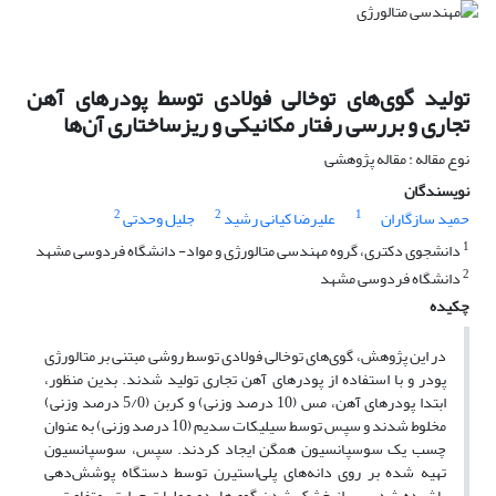
تولید گوی‌های توخالی فولادی توسط پودرهای آهن
تجاری و بررسی رفتار مکانیکی و ریزساختاری آن‌ها
نوع مقاله : مقاله پژوهشی
نویسندگان
2
2
1
حمید سازگاران
علیرضا کیانی رشید
جلیل وحدتی
1
دانشجوی دکتری، گروه مهندسی متالورژی و مواد- دانشگاه فردوسی مشهد
2
دانشگاه فردوسی مشهد
چکیده
در این پژوهش، گوی‌های توخالی فولادی توسط روشی مبتنی بر متالورژی
پودر و با استفاده از پودرهای آهن تجاری تولید شدند. بدین منظور،
ابتدا پودرهای آهن، مس (10 درصد وزنی) و کربن (5/0 درصد وزنی)
مخلوط شدند و سپس توسط سیلیکات سدیم (10 درصد وزنی) به عنوان
چسب یک سوسپانسیون همگن ایجاد کردند. سپس، سوسپانسیون
تهیه شده بر روی دانه‌های پلی‌استیرن توسط دستگاه پوشش‌دهی
پاشیده شد. پس از خشک شدن گوی‌ها، دو عملیات حرارتی متفاوت بر