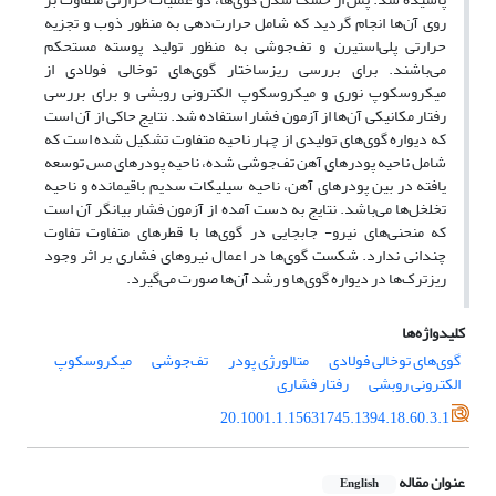
روی آن‌ها انجام گردید که شامل حرارت‌دهی به منظور ذوب و تجزیه
حرارتی پلی‌استیرن و تف‌جوشی به منظور تولید پوسته مستحکم
می‌باشند. برای بررسی ریزساختار گوی‌های توخالی فولادی از
میکروسکوپ نوری و میکروسکوپ الکترونی روبشی و برای بررسی
رفتار مکانیکی آن‌ها از آزمون فشار استفاده شد. نتایج حاکی از آن است
که دیواره گوی‌های تولیدی از چهار ناحیه متفاوت تشکیل شده است که
شامل ناحیه پودرهای آهن تف‌جوشی شده، ناحیه پودرهای مس توسعه
یافته در بین پودرهای آهن، ناحیه سیلیکات سدیم باقیمانده و ناحیه
تخلخل‌ها می‌باشد. نتایج به دست آمده از آزمون فشار بیانگر آن است
که منحنی‌های نیرو- جابجایی در گوی‌ها با قطرهای متفاوت تفاوت
چندانی ندارد. شکست گوی‌ها در اعمال نیروهای فشاری بر اثر وجود
ریزترک‌ها در دیواره گوی‌ها و رشد آن‌ها صورت می‌گیرد.
کلیدواژه‌ها
گوی‌های توخالی فولادی
متالورژی پودر
تف‌جوشی
میکروسکوپ
الکترونی روبشی
رفتار فشاری
20.1001.1.15631745.1394.18.60.3.1
عنوان مقاله
English