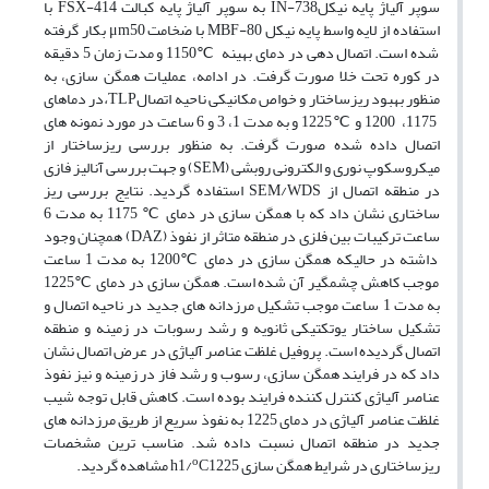
سوپر آلیاژ پایه نیکلIN-738 به سوپر آلیاژ پایه کبالت FSX-414 با
استفاده از لایه واسط پایه نیکل MBF-80 با ضخامت μm50 بکار گرفته
شده است. اتصال دهی در دمای بهینه ℃1150 و مدت زمان 5 دقیقه
در کوره تحت خلا صورت گرفت. در ادامه، عملیات همگن سازی، به
منظور بهبود ریزساختار و خواص مکانیکی ناحیه اتصالTLP
،
در دماهای
1175، 1200 و ℃1225 و به مدت 1، 3 و 6 ساعت در مورد نمونه های
اتصال داده شده صورت گرفت. به منظور بررسی ریزساختار از
میکروسکوپ نوری و الکترونی روبشی (SEM) و جهت بررسی آنالیز فازی
در منطقه اتصال از SEM/WDS استفاده گردید. نتایج بررسی ریز
ساختاری نشان داد که با همگن سازی در دمای ℃ 1175 به مدت 6
ساعت ترکیبات بین فلزی در منطقه متاثر از نفوذ (DAZ) همچنان وجود
داشته در حالیکه همگن سازی در دمای ℃1200 به مدت 1 ساعت
موجب کاهش چشمگیر آن شده است. همگن سازی در دمای ℃1225
به مدت 1 ساعت موجب تشکیل مرزدانه های جدید در ناحیه اتصال و
تشکیل ساختار یوتکتیکی ثانویه و رشد رسوبات در زمینه و منطقه
اتصال گردیده است. پروفیل غلظت عناصر آلیاژی در عرض اتصال نشان
داد که در فرایند همگن سازی، رسوب و رشد فاز در زمینه و نیز نفوذ
عناصر آلیاژی کنترل کننده فرایند بوده است. کاهش قابل توجه شیب
غلظت عناصر آلیاژی در دمای 1225 به نفوذ سریع از طریق مرزدانه های
جدید در منطقه اتصال نسبت داده شد. مناسب ترین مشخصات
o
ریزساختاری در شرایط همگن سازی h1/
C1225 مشاهده گردید.