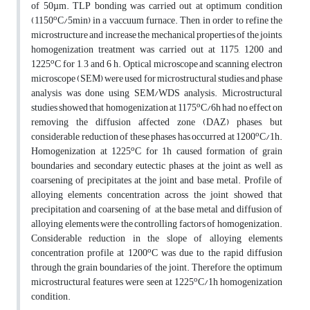
of 50µm. TLP bonding was carried out at optimum condition
o
(1150
C/5min) in a vaccuum furnace. Then, in order to refine the
microstructure and increase the mechanical properties of the joints,
homogenization treatment was carried out at 1175, 1200 and
o
1225
C for 1, 3 and 6 h. Optical microscope and scanning electron
microscope (SEM) were used for microstructural studies and phase
analysis was done using SEM/WDS analysis. Microstructural
o
studies showed that homogenization at 1175
C/6h had no effect on
removing the diffusion affected zone (DAZ) phases, but
o
considerable reduction of these phases has occurred at 1200
C/1h.
o
Homogenization at 1225
C for 1h caused formation of grain
boundaries and secondary eutectic phases at the joint as well as
coarsening of precipitates at the joint and base metal. Profile of
alloying elements concentration across the joint showed that
precipitation and coarsening of at the base metal and diffusion of
alloying elements were the controlling factors of homogenization.
Considerable reduction in the slope of alloying elements
o
concentration profile at 1200
C was due to the rapid diffusion
through the grain boundaries of the joint. Therefore, the optimum
o
microstructural features were seen at 1225
C/1h homogenization
condition.