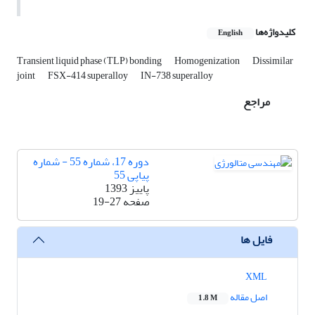
کلیدواژه‌ها
English
Transient liquid phase (TLP) bonding
Homogenization
Dissimilar
joint
FSX-414 superalloy
IN-738 superalloy
مراجع
دوره 17، شماره 55 - شماره
پیاپی 55
پاییز 1393
صفحه
19-27
فایل ها
XML
اصل مقاله
1.8 M