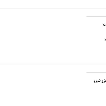
ه
وردی