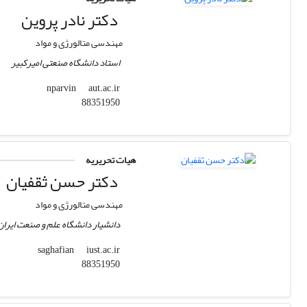
دکتر نادر پروین
مهندسی متالورژی و مواد
استاد دانشگاه صنعتی امیرکبیر
aut.ac.ir
nparvin
88351950
هیات تحریریه
دکتر حسن ثقفیان
مهندسی متالورژی و مواد
دانشیار دانشگاه علم و صنعت ایران
iust.ac.ir
saghafian
88351950