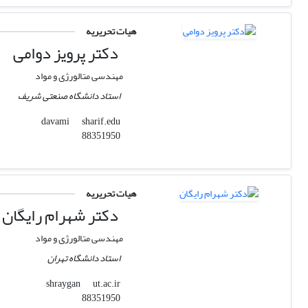
هیات تحریریه
دکتر پرویز دوامی
مهندسی متالورژی و مواد
استاد دانشگاه صنعتی شریف
sharif.edu
davami
88351950
هیات تحریریه
دکتر شهرام رایگان
مهندسی متالورژی و مواد
استاد دانشگاه تهران
ut.ac.ir
shraygan
88351950