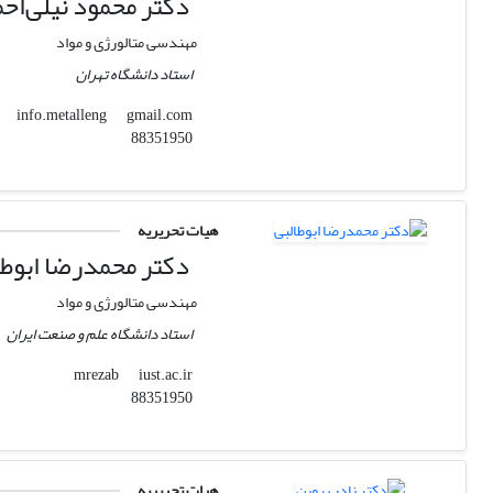
دکتر محمود نیلی‌احم
مهندسی متالورژی و مواد
استاد دانشگاه تهران
gmail.com
info.metalleng
88351950
هیات تحریریه
دکتر محمدرضا ابوطا
مهندسی متالورژی و مواد
استاد دانشگاه علم و صنعت ایران
iust.ac.ir
mrezab
88351950
هیات تحریریه