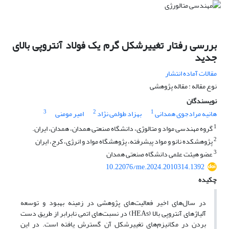
بررسی رفتار تغییر‌شکل گرم یک فولاد آنتروپی بالای
جدید
مقالات آماده انتشار
نوع مقاله : مقاله پژوهشی
نویسندگان
3
2
1
هانیه مرادجوی همدانی
بهزاد طولمی نژاد
امیر مومنی
1
گروه مهندسی مواد و متالوژی، دانشگاه صنعتی همدان، همدان، ایران.
2
پژوهشکده نانو و مواد پیشرفته، پژوهشگاه مواد و انرژی، کرج، ایران
3
عضو هیئت علمی دانشگاه صنعتی همدان
10.22076/me.2024.2010314.1392
چکیده
در سال‌های اخیر فعالیت‌های پژوهشی در زمینه بهبود و توسعه
آلیاژ‌های آنتروپی بالا (HEAs) در نسبت‌های اتمی نابرابر از طریق دست
بردن در مکانیزم‌های تغییر‌شکل آن گسترش یافته است. در این