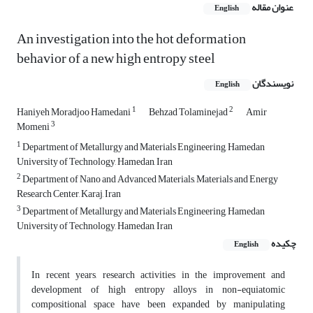
عنوان مقاله
English
An investigation into the hot deformation
behavior of a new high entropy steel
نویسندگان
English
1
2
Haniyeh Moradjoo Hamedani
Behzad Tolaminejad
Amir
3
Momeni
1
Department of Metallurgy and Materials Engineering, Hamedan
University of Technology, Hamedan, Iran
2
Department of Nano and Advanced Materials, Materials and Energy
Research Center, Karaj, Iran
3
Department of Metallurgy and Materials Engineering, Hamedan
University of Technology, Hamedan, Iran
چکیده
English
In recent years, research activities in the improvement and
development of high entropy alloys in non-equiatomic
compositional space have been expanded by manipulating