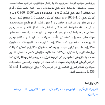
پژوهش نوعی فولاد آنتروپی بالا با رفتار دوقلویی طراحی شده است.
سپس به‌منظور توسعه روش‌های تولید و بررسی رفتار تغییر‌شکل گرم
این فولاد آزمون‌های فشار گرم در محدوده دمایی˚C 950-1100 و نرخ
کرنش‌های s-1001-1/0 تا سطح کرنش حقیقی 5/0 انجام شد. نتایج
بررسی‌های ریزساختاری حاصل از آزمون فشار گرم وقوع تبلور‌مجدد
جزئی در اغلب شرایط تغییر‌شکل را نشان داد. شکل ظاهری منحنی‌های
سیلانی در شرایط آزمایش نیز کند بودن تبلورمجدد را نسبت به سایر
فولاد‌های معمول آستنیتی تأیید می‌کند. با ارزیابی مکانیزم‌های
تبلور‌مجدد مشخص شد مکانیزم تبلور‌مجدد ناپیوسته به‌عنوان
مکانیزم غالب و تبلور مجدد پیوسته به‌عنوان مکانیزم کمکی تحولات
ریز‌ساختاری را کنترل می‌کنند. به‌علاوه افزایش کسر دانه‌های تبلور
مجدد با افزایش دما و نرخ کرنش به انرژی ذخیره بیشتر و بالا رفتن دما
در اثر گرمای آدیاباتیک نسبت داده شد. در نهایت براساس محاسبات
بنیادین مقدار انرژی فعالسازی در کرنش 4/0 برای این فولاد kJ mol-1
1/536 به دست آمد.
کلیدواژه‌ها
تغییر‌شکل گرم
تبلور‌مجدد دینامیکی
فولاد آنتروپی بالا
رابطه
بنیادین