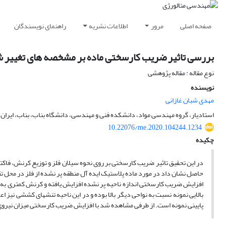
صفحه اصلی
مرور
اطلاعات نشریه
راهنمای نویسندگان
بررسی تاثیر ضریب کارسختی ماده بر مشخصه های تغییر شک
نوع مقاله : مقاله پژوهشی
نویسنده
مهدی شبان غازانی
استادیار، گروه مهندسی مواد، دانشکده فنی و مهندسی، دانشگاه بناب، بناب، ایران.
10.22076/me.2020.104244.1234
چکیده
در این تحقیق تاثیر ضریب کارسختی بر روی نحوه سیلان فلز و توزیع کرنش، فاکتو
حاصل نشان داد در مورد ماده پلاستیک ایده آل منطقه پر نشده از فلز در محل تقاط
افزایش ضریب کارسختی اندازه ناحیه پر نشده افزایش یافته و کرنش کمتری به ق
بالایی نمونه نسبت به نواحی دیگر بالا بوده و در این ناحیه تنشهای کششی نیز 
پایینی نمونه است. از طرفی مشاهده شد با افزایش ضریب کارسختی میزان نیروی