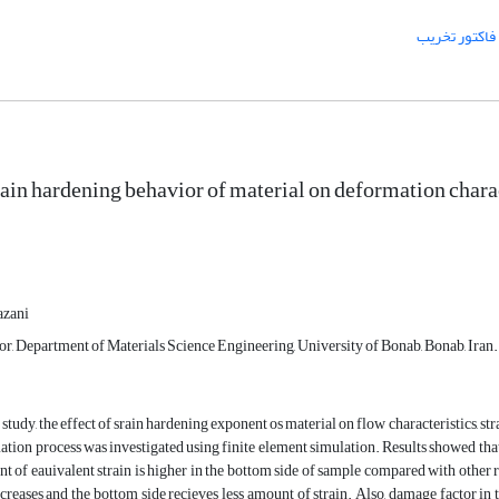
فاکتور تخریب
train hardening behavior of material on deformation chara
azani
or, Department of Materials Science Engineering, University of Bonab, Bonab, Iran.
t study, the effect of srain hardening exponent os material on flow characteristics, s
ation process was investigated using finite element simulation. Results showed that
t of eauivalent strain is higher in the bottom side of sample compared with other 
creases and the bottom side recieves less amount of strain. Also, damage factor in t