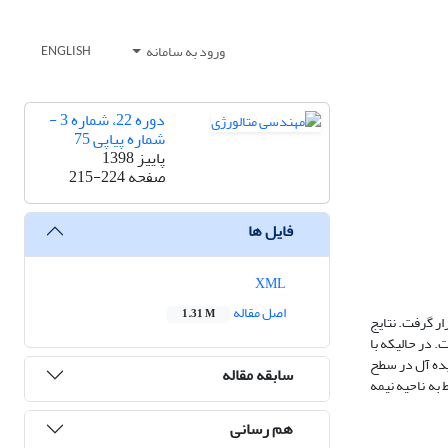
ورود به سامانه
ENGLISH
دوره 22، شماره 3 -
شماره پیاپی 75
پاییز 1398
صفحه
215-224
فایل ها
XML
اصل مقاله
1.31 M
ار گرفت. نتایج
. در حالیکه با
یده آل در سطح
سابقه مقاله
 به ناحیه نیمه
هم رسانی