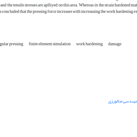
 and the tensile stresses are aplliyed on this area. Whereas, in the strain hardened m
as concluded that the pressing force increases with increassing the work hardening 
gular pressing
finite element simulation
work hardening
damage
 مهندسی متالورژی