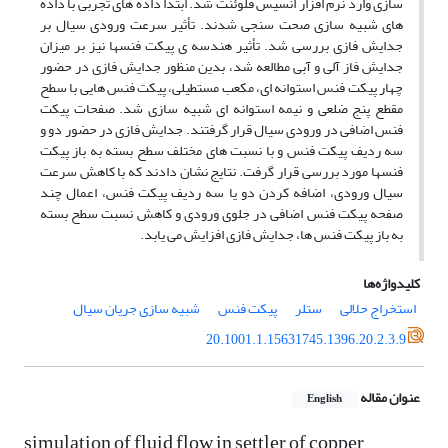
سازی وارد نرم افزار انسیس فلوئنت شد. ابتدا داده های تجربی با داده
های شبیه سازی صحت سنجی شدند. تأثیر سرعت ورودی سیال بر
جدایش فازی بررسی شد. تأثیر هندسه ی پیکت فنسها نیز بر میزان
جدایش فاز آلی و آبی مطالعه شد، بدین منظور جدایش فازی در حضور
چهار پیکت فنس استوانه ای، مکعب مستطیلی، پیکت فنس هایی با سطح
مقطع پنج ضلعی و نیمه استوانه ای شبیه سازی شد. صفحات پیکت
فنس اضافی در ورودی سیال قرار گرفتند. جدایش فازی در حضور دو و
سه ردیف پیکت فنس و با نسبت های مختلف سطح بسته به باز پیکت
فنسها مورد بررسی قرار گرفت. نتایج نشان دادند که با کاهش سرعت
سیال ورودی، اضافه کردن دو یا سه ردیف پیکت فنس، اعمال چند
صفحه پیکت فنس اضافی در جلوی ورودی و کاهش نسبت سطح بسته
به باز پیکت فنس ها، جدایش فازی افزایش می یابد.
کلیدواژه‌ها
استخراج حلالی
ستلر
پیکت فنس
شبیه سازی جریان سیال
20.1001.1.15631745.1396.20.2.3.9
عنوان مقاله
English
simulation of fluid flow in settler of copper