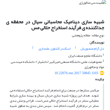
شبیه سازی دینامیک محاسباتی سیال در محفظه ی
جداکننده ی فرآیند استخراج حلالی مس
نوع مقاله : مقاله پژوهشی
نویسندگان
2
1
دل آرام منصوریان
اسکندر کشاورز علمداری
1
دانشگاه علم و صنعت ایران
2
عضو هیئت علمی دانشگاه صنعتی امیرکبیر (دانشیار)-دانشکده مهندسی
مواد و متالورژی
10.22076/me.2017.50845.1103
چکیده
میکسر ستلرها در صنعت برای انجام فرآیند استخراج حلالی استفاده می
شوند. هدف این پروژه شبیه سازی جریان سیال و بهینه سازی شرایط
عملیاتی ستلر در فرآیند استخراج حلالی مس است. طراحی و مش بندی
ستلر در نرم افزار گمبیت انجام شد، سپس مش بندی به منظور شبیه