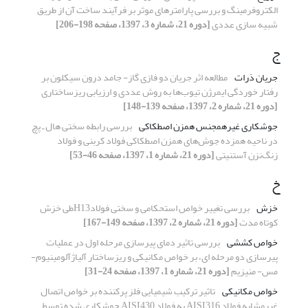
الکتروفرمینگ و بررسی پارامترهای موثر بر فرآیند ساخت آن از طریق
شبیه سازی عددی
[دوره 21، شماره 3، 1397، صفحه 198-206]
ج
جریان ذرات
مطالعه اثر جریان دو فازی گاز- جامد درون سیکلون بر
رفتار خوردگی ایمرژن تیوب‌ها به روش عددی و ارزیابی ریزساختاری
[دوره 21، شماره 2، 1397، صفحه 139-148]
جوشکاری غیرهمجنس همزن اصطکاکی
بررسی رابطه سختی هال ـ پچ
در ناحیه همزده جوش‌های همزن اصطکاکی فولاد کربنی و فولاد
زنگ‌نزن آستنیتی
[دوره 21، شماره 1، 1397، صفحه 46-53]
خ
خزش
بررسی تغییر خواص استحکامی و سختی فولادH13طی خزش
کوتاه مدت
[دوره 21، شماره 2، 1397، صفحه 149-167]
خواص کششی
بررسی تاثیر دمای پیرسازی مرحله اول در عملیات
پیرسازی دو مرحله ای، بر خواص مکانیکی و ریزساختار آلیاژآلومینیوم-
مس- منیزیم
[دوره 21، شماره 1، 1397، صفحه 24-31]
خواص مکانیکی
تاثیر ترکیب شیمیایی فلز پرکننده بر خواص اتصال
غیرمشابه فولاد AISI316 به فولاد AISI430 جوشکاری شده توسط