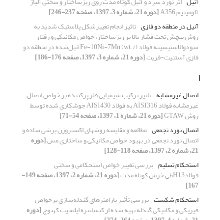
آنیل
اثر نورد سرد و آنیل کوتاه مدت روی ریزساختار و سختی آلیاژ
آلومینیم A356
[دوره 21، شماره 3، 1397، صفحه 237-246]
آنیل در منطقه دو فازی
تاثیر انجام تغییرشکل پلاستیک شدید به
روش پیچش تحت فشار بالا بر ریزساختار، خواص مکانیکی و رفتار
سودوالاستیسیته فولاد Fe-10Ni-7Mn (wt.%)آنیل‌شده در منطقه دو
فازی آستنیت-فریت
[دوره 21، شماره 3، 1397، صفحه 176-186]
ا
اتصال غیرمشابه
تاثیر ترکیب شیمیایی فلز پرکننده بر خواص اتصال
غیرمشابه فولاد AISI316 به فولاد AISI430 جوشکاری شده توسط
روش GTAW
[دوره 21، شماره 1، 1397، صفحه 54-71]
اتصال نورد تجمعی
مطالعه و مقایسه روشهای اکستروژن برشی ساده و
اتصال نورد تجمعی در بهبود خواص مکانیکی و ساختاری مس
[دوره
21، شماره 2، 1397، صفحه 118-128]
استحکام تسلیم
بررسی تغییر خواص استحکامی و سختی
فولادH13طی خزش کوتاه مدت
[دوره 21، شماره 2، 1397، صفحه 149-
167]
استحکام شکست
بررسی تأثیر پارامترهای گندله‌سازی برخواص
فیزیکی و مکانیکی گندله تهیه شده از کنسانتره ایلمنیت کهنوج
[دوره