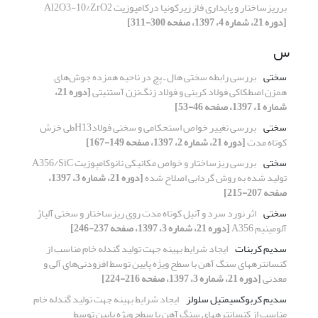
برریزساختار و پایداری فاز زیرکونیا درکامپوزیت Al2O3-10%ZrO2
[دوره 21، شماره 4، 1397، صفحه 300-311]
س
سختی
بررسی رابطه سختی هال ـ پچ در ناحیه همزده جوش‌های
همزن اصطکاکی فولاد کربنی و فولاد زنگ‌نزن آستنیتی
[دوره 21،
شماره 1، 1397، صفحه 46-53]
سختی
بررسی تغییر خواص استحکامی و سختی فولادH13طی خزش
کوتاه مدت
[دوره 21، شماره 2، 1397، صفحه 149-167]
سختی
بررسی ریزساختار و خواص مکانیکی نانوکامپوزیت A356/SiC
تولید شده به روش گردابی اصلاح شده
[دوره 21، شماره 3، 1397،
صفحه 207-215]
سختی
اثر نورد سرد و آنیل کوتاه مدت روی ریزساختار و سختی آلیاژ
آلومینیم A356
[دوره 21، شماره 3، 1397، صفحه 237-246]
سدیم کربنات
ایجاد شرایط بهینه جهت تولید گندله خام مناسب از
کنسانتره‎های سنگ آهن با سطح ویژه پایین توسط افزودنی‌های آلی و
معدنی
[دوره 21، شماره 3، 1397، صفحه 216-224]
سدیم کربوکسی‎متیل سلولز
ایجاد شرایط بهینه جهت تولید گندله خام
مناسب از کنسانتره‎های سنگ آهن با سطح ویژه پایین توسط