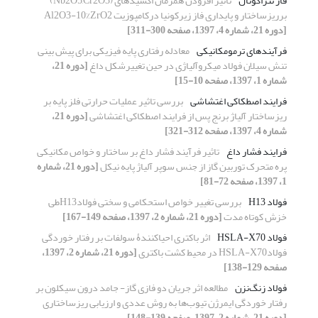
فاز تتراگونال
تاثیر افزودن همزمان اکسیدهای (Nb2O5,Cr2O3)
برریزساختار و پایداری فاز زیرکونیا درکامپوزیت Al2O3-10%ZrO2
[دوره 21، شماره 4، 1397، صفحه 300-311]
فرآیندهای ترمومکانیکی
معادله رفتاری پایه فیزیکی برای پیش بینی
تنش سیلان فولاد میکروآلیاژی در حین تغییرشکل داغ
[دوره 21،
شماره 1، 1397، صفحه 10-15]
فرایند اصطکاکی اغتشاشی
بررسی تاثیر عملیات حرارتی فلز پایه بر
ریزساختار آلیاژ برنج پس از فرایند اصطکاکی اغتشاشی
[دوره 21،
شماره 4، 1397، صفحه 312-321]
فرایند فشار داغ
تاثیر فرآیند فشار داغ بر ساختار و خواص مکانیکی
پره متحرک توربین گاز از جنس سوپر آلیاژ پایه نیکل
[دوره 21، شماره
1، 1397، صفحه 72-81]
فولاد H13
بررسی تغییر خواص استحکامی و سختی فولادH13طی
خزش کوتاه مدت
[دوره 21، شماره 2، 1397، صفحه 149-167]
فولاد HSLA-X70
اثر باکتری‌ احیاکنندۀ سولفات بر رفتار خوردگی
فولادHSLA-X70 در محیط کشت باکتری
[دوره 21، شماره 2، 1397،
صفحه 129-138]
فولاد زنگ‌نزن
مطالعه اثر جریان دو فازی گاز- جامد درون سیکلون بر
رفتار خوردگی ایمرژن تیوب‌ها به روش عددی و ارزیابی ریزساختاری
[دوره 21، شماره 2، 1397، صفحه 139-148]