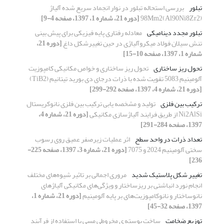
تبلور
بررسی استحاله تبلور در نوار انجماد سریع شده آلیاژ
(Al90Ni8Zr2)98Mm2
[دوره 21، شماره 1، 1397، صفحه 4-9]
تبلور مجدد دینامیکی
معادله رفتاری پایه فیزیکی برای پیش بینی
تنش سیلان فولاد میکروآلیاژی در حین تغییرشکل داغ
[دوره 21،
شماره 1، 1397، صفحه 10-15]
تحول ریز ساختاری
تحول ریز ساختاری و خواص مکانیکی کامپوزیت
آلومینیم 5083 تقویت شده با ذرات درجای دی بورید تیتانیم (TiB2)
[دوره 21، شماره 4، 1397، صفحه 292-299]
ترکیب بین فلزی
تولید و مشخصه یابی ترکیب بین فلزی نانوکریستال
Ni2AlSi از طریق فرایند آلیاژسازی مکانیکی
[دوره 21، شماره 4،
1397، صفحه 284-291]
تعداد ذرات در واحد سطح
اثر عملیات زیرصفر عمیق روی رسوب
سختی آلومینیم 2024 و 7075
[دوره 21، شماره 3، 1397، صفحه 225-
236]
تغییر شکل پلاستیک شدید
مروری اجمالی بر تاثیر شیوه‌های مختلف
انجام نورد انباشتی بر ریزساختار و ویژگی‌های مکانیکی آلیاژ‌های
نانوساختار و نانوکامپوزیت‌های بر پایه آلومینیم
[دوره 21، شماره 1،
1397، صفحه 32-45]
توزیع ضخامت
ساخت پوسته ی مخروطی مسی با استفاده از فرآیند