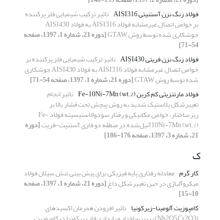
فولاد زنگ نزن آستنیتی AISI316
تاثیر ترکیب شیمیایی فلز پرکننده
بر خواص اتصال غیرمشابه فولاد AISI316 به فولاد AISI430
جوشکاری شده توسط روش GTAW
[دوره 21، شماره 1، 1397، صفحه
54-71]
فولاد زنگ نزن فریتی AISI430
تاثیر ترکیب شیمیایی فلز پرکننده بر
خواص اتصال غیرمشابه فولاد AISI316 به فولاد AISI430 جوشکاری
شده توسط روش GTAW
[دوره 21، شماره 1، 1397، صفحه 54-71]
فولاد مارتنزیتی کم کربن Fe-10Ni-7Mn (wt.%)
تاثیر انجام
تغییرشکل پلاستیک شدید به روش پیچش تحت فشار بالا بر
ریزساختار، خواص مکانیکی و رفتار سودوالاستیسیته فولاد Fe-
10Ni-7Mn (wt.%)آنیل‌شده در منطقه دو فازی آستنیت-فریت
[دوره
21، شماره 3، 1397، صفحه 176-186]
ک
کار گرم
معادله رفتاری پایه فیزیکی برای پیش بینی تنش سیلان فولاد
میکروآلیاژی در حین تغییرشکل داغ
[دوره 21، شماره 1، 1397، صفحه
10-15]
کامپوزیت آلومینا-زیرکونیا
تاثیر افزودن همزمان اکسیدهای
(Nb2O5,Cr2O3) برریزساختار و پایداری فاز زیرکونیا درکامپوزیت