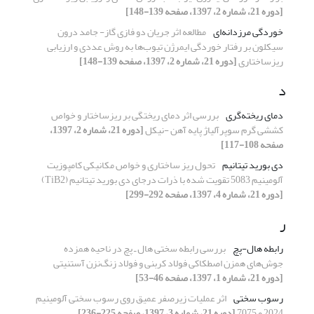
[دوره 21، شماره 2، 1397، صفحه 139-148]
خوردگی مرزدانه‌ای
مطالعه اثر جریان دو فازی گاز- جامد درون
سیکلون بر رفتار خوردگی ایمرژن تیوب‌ها به روش عددی و ارزیابی
ریزساختاری
[دوره 21، شماره 2، 1397، صفحه 139-148]
د
دمای ریخته‌گری
بررسی اثر دمای ریختگی بر ریزساختار و خواص
کششی گرم سوپرآلیاژ پایه آهن -نیکل
[دوره 21، شماره 2، 1397،
صفحه 108-117]
دی بورید تیتانیم
تحول ریز ساختاری و خواص مکانیکی کامپوزیت
آلومینیم 5083 تقویت شده با ذرات درجای دی بورید تیتانیم (TiB2)
[دوره 21، شماره 4، 1397، صفحه 292-299]
ر
رابطه هال-پچ
بررسی رابطه سختی هال ـ پچ در ناحیه همزده
جوش‌های همزن اصطکاکی فولاد کربنی و فولاد زنگ‌نزن آستنیتی
[دوره 21، شماره 1، 1397، صفحه 46-53]
رسوب سختی
اثر عملیات زیرصفر عمیق روی رسوب سختی آلومینیم
2024 و 7075
[دوره 21، شماره 3، 1397، صفحه 225-236]