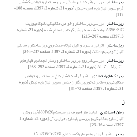
ریزساختار
بررسی اثر دمای ریختگی بر ریزساختار و خواص کششی
گرم سوپرآلیاژ پایه آهن -نیکل
[دوره 21، شماره 2، 1397، صفحه 108-
117]
ریزساختار
بررسی ریزساختار و خواص مکانیکی نانوکامپوزیت
A356/SiC تولید شده به روش گردابی اصلاح شده
[دوره 21، شماره
3، 1397، صفحه 207-215]
ریزساختار
اثر نورد سرد و آنیل کوتاه مدت روی ریزساختار و سختی
آلیاژ آلومینیم A356
[دوره 21، شماره 3، 1397، صفحه 237-246]
ریزساختار
بررسی اثر روی بر ریزساختار و رفتار انجمادی آلیاژهای
Al-Zn-Mg-Cu
[دوره 21، شماره 4، 1397، صفحه 252-263]
ریزمک‌های انجمادی
تاثیر فرآیند فشار داغ بر ساختار و خواص
مکانیکی پره متحرک توربین گاز از جنس سوپر آلیاژ پایه نیکل
[دوره
21، شماره 1، 1397، صفحه 72-81]
ز
زمان آسیاکاری
تولید فاز آمورف در سیستمAl80Fe20به روش
آلیاژسازی مکانیکی و بررسی پایداری حرارتی آن
[دوره 21، شماره 1،
1397، صفحه 16-23]
زینتر
تاثیر افزودن همزمان اکسیدهای (Nb2O5,Cr2O3)