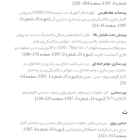
شماره 4، 1397، صفحه 284-291]
پسماند مغناطیس
تولید فاز آمورف در سیستمAl80Fe20به روش
آلیاژسازی مکانیکی و بررسی پایداری حرارتی آن
[دوره 21، شماره 1،
1397، صفحه 16-23]
پیچش تحت فشار بالا
تاثیر انجام تغییرشکل پلاستیک شدید به روش
پیچش تحت فشار بالا بر ریزساختار، خواص مکانیکی و رفتار
سودوالاستیسیته فولاد Fe-10Ni-7Mn (wt.%)آنیل‌شده در منطقه دو
فازی آستنیت-فریت
[دوره 21، شماره 3، 1397، صفحه 176-186]
پیرسازی دومرحله ای
بررسی تاثیر دمای پیرسازی مرحله اول در
عملیات پیرسازی دو مرحله ای، بر خواص مکانیکی و ریزساختار
آلیاژآلومینیوم- مس- منیزیم
[دوره 21، شماره 1، 1397، صفحه 24-
31]
پیرسختی
اثر عملیات زیرصفر عمیق روی رسوب سختی آلومینیم
2024 و 7075
[دوره 21، شماره 3، 1397، صفحه 225-236]
ت
تبخیر روی
بررسی تاثیر عملیات حرارتی فلز پایه بر ریزساختار آلیاژ
برنج پس از فرایند اصطکاکی اغتشاشی
[دوره 21، شماره 4، 1397،
صفحه 312-321]