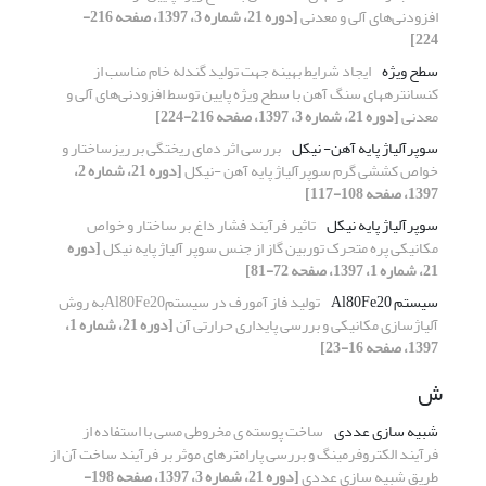
افزودنی‌های آلی و معدنی
[دوره 21، شماره 3، 1397، صفحه 216-
224]
سطح ویژه
ایجاد شرایط بهینه جهت تولید گندله خام مناسب از
کنسانتره‎های سنگ آهن با سطح ویژه پایین توسط افزودنی‌های آلی و
معدنی
[دوره 21، شماره 3، 1397، صفحه 216-224]
سوپرآلیاژ پایه آهن- نیکل
بررسی اثر دمای ریختگی بر ریزساختار و
خواص کششی گرم سوپرآلیاژ پایه آهن -نیکل
[دوره 21، شماره 2،
1397، صفحه 108-117]
سوپرآلیاژ پایه نیکل
تاثیر فرآیند فشار داغ بر ساختار و خواص
مکانیکی پره متحرک توربین گاز از جنس سوپر آلیاژ پایه نیکل
[دوره
21، شماره 1، 1397، صفحه 72-81]
سیستم Al80Fe20
تولید فاز آمورف در سیستمAl80Fe20به روش
آلیاژسازی مکانیکی و بررسی پایداری حرارتی آن
[دوره 21، شماره 1،
1397، صفحه 16-23]
ش
شبیه سازی عددی
ساخت پوسته ی مخروطی مسی با استفاده از
فرآیند الکتروفرمینگ و بررسی پارامترهای موثر بر فرآیند ساخت آن از
طریق شبیه سازی عددی
[دوره 21، شماره 3، 1397، صفحه 198-