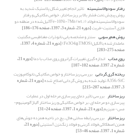
رفتار سودوالاستیسیته
تاثیر انجام تغییرشکل پلاستیک شدید به
روش پیچش تحت فشار بالا بر ریزساختار، خواص مکانیکی و رفتار
سودوالاستیسیته فولاد Fe-10Ni-7Mn (wt.%)آنیل‌شده در منطقه دو
فازی آستنیت-فریت
[دوره 21، شماره 3، 1397، صفحه 176-186]
روش هم‌رسوبی
سنتز و مشخصه یابی نانوذرات مغناطیسی مگنتیت
عاملدارشده باآلکیل(Fe3O4@TMOS)
[دوره 21، شماره 4، 1397،
صفحه 275-283]
روی مذاب
اندازه گیری تغییرات گرانروی روی مذاب با دما
[دوره 21،
شماره 2، 1397، صفحه 102-107]
ریخته گری گردابی
بررسی ریزساختار و خواص مکانیکی نانوکامپوزیت
A356/SiC تولید شده به روش گردابی اصلاح شده
[دوره 21، شماره
3، 1397، صفحه 207-215]
ریزساختار
بررسی تاثیر دمای پیرسازی مرحله اول در عملیات
پیرسازی دو مرحله ای، بر خواص مکانیکی و ریزساختار آلیاژآلومینیوم-
مس- منیزیم
[دوره 21، شماره 1، 1397، صفحه 24-31]
ریزساختار
بررسی رابطه سختی هال ـ پچ در ناحیه همزده جوش‌های
همزن اصطکاکی فولاد کربنی و فولاد زنگ‌نزن آستنیتی
[دوره 21،
شماره 1، 1397، صفحه 46-53]