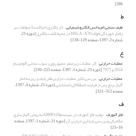
206]
ط
طیف سنجی امپدانس الکتروشیمیایی
اثر باکتری‌ احیاکنندۀ سولفات بر
رفتار خوردگی فولادHSLA-X70 در محیط کشت باکتری
[دوره 21،
شماره 2، 1397، صفحه 129-138]
ع
عملیات حرارتی
اثر عملیات زیرصفر عمیق روی رسوب سختی آلومینیم
2024 و 7075
[دوره 21، شماره 3، 1397، صفحه 225-236]
عملیات حرارتی
بررسی تاثیر عملیات حرارتی فلز پایه بر ریزساختار
آلیاژ برنج پس از فرایند اصطکاکی اغتشاشی
[دوره 21، شماره 4، 1397،
صفحه 312-321]
ف
فاز آمورف
تولید فاز آمورف در سیستمAl80Fe20به روش آلیاژسازی
مکانیکی و بررسی پایداری حرارتی آن
[دوره 21، شماره 1، 1397، صفحه
16-23]