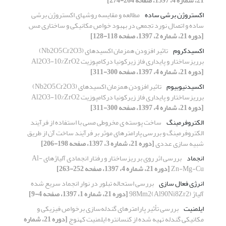
21، شماره 4، 1397، صفحه 264-274]
اکستروژن برشی ساده
مطالعه و مقایسه روشهای اکستروژن برشی
ساده و اتصال نورد تجمعی در بهبود خواص مکانیکی و ساختاری مس
[دوره 21، شماره 2، 1397، صفحه 118-128]
اکسیدکروم
تاثیر افزودن همزمان اکسیدهای (Nb2O5,Cr2O3)
برریزساختار و پایداری فاز زیرکونیا درکامپوزیت Al2O3-10%ZrO2
[دوره 21، شماره 4، 1397، صفحه 300-311]
اکسیدنیوبیوم
تاثیر افزودن همزمان اکسیدهای (Nb2O5,Cr2O3)
برریزساختار و پایداری فاز زیرکونیا درکامپوزیت Al2O3-10%ZrO2
[دوره 21، شماره 4، 1397، صفحه 300-311]
الکتروفرمینگ
ساخت پوسته ی مخروطی مسی با استفاده از فرآیند
الکتروفرمینگ و بررسی پارامترهای موثر بر فرآیند ساخت آن از طریق
شبیه سازی عددی
[دوره 21، شماره 3، 1397، صفحه 198-206]
انجماد
بررسی اثر روی بر ریزساختار و رفتار انجمادی آلیاژهای Al-
Zn-Mg-Cu
[دوره 21، شماره 4، 1397، صفحه 252-263]
انرژی فعال سازی
بررسی استحاله تبلور در نوار انجماد سریع شده
آلیاژ (Al90Ni8Zr2)98Mm2
[دوره 21، شماره 1، 1397، صفحه 4-9]
ایلمنیت
بررسی تأثیر پارامترهای گندله‌سازی برخواص فیزیکی و
مکانیکی گندله تهیه شده از کنسانتره ایلمنیت کهنوج
[دوره 21، شماره