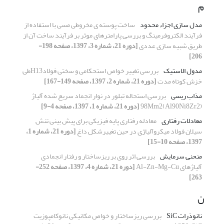
م
مدل سازی اجزاء محدود
ساخت پوسته ی مخروطی مسی با استفاده از
فرآیند الکتروفرمینگ و بررسی پارامترهای موثر بر فرآیند ساخت آن از
طریق شبیه سازی عددی
[دوره 21، شماره 3، 1397، صفحه 198-
206]
مدول الاستیک
بررسی تغییر خواص استحکامی و سختی فولادH13طی
خزش کوتاه مدت
[دوره 21، شماره 2، 1397، صفحه 149-167]
مذاب ریسی
بررسی استحاله تبلور در نوار انجماد سریع شده آلیاژ
(Al90Ni8Zr2)98Mm2
[دوره 21، شماره 1، 1397، صفحه 4-9]
معادلات رفتاری
معادله رفتاری پایه فیزیکی برای پیش بینی تنش
سیلان فولاد میکروآلیاژی در حین تغییرشکل داغ
[دوره 21، شماره 1،
1397، صفحه 10-15]
منحنی سرمایش
بررسی اثر روی بر ریزساختار و رفتار انجمادی
آلیاژهای Al-Zn-Mg-Cu
[دوره 21، شماره 4، 1397، صفحه 252-
263]
ن
نانوذرات SiC
بررسی ریزساختار و خواص مکانیکی نانوکامپوزیت