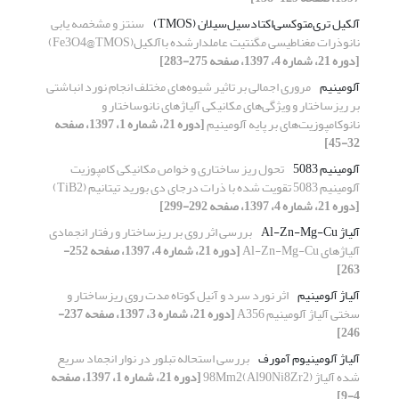
آلکیل تری‌متوکسی‌اکتا‌دسیل‌سیلان (TMOS)
سنتز و مشخصه یابی
نانوذرات مغناطیسی مگنتیت عاملدارشده باآلکیل(Fe3O4@TMOS)
[دوره 21، شماره 4، 1397، صفحه 275-283]
آلومینیم
مروری اجمالی بر تاثیر شیوه‌های مختلف انجام نورد انباشتی
بر ریزساختار و ویژگی‌های مکانیکی آلیاژ‌های نانوساختار و
نانوکامپوزیت‌های بر پایه آلومینیم
[دوره 21، شماره 1، 1397، صفحه
32-45]
آلومینیم 5083
تحول ریز ساختاری و خواص مکانیکی کامپوزیت
آلومینیم 5083 تقویت شده با ذرات درجای دی بورید تیتانیم (TiB2)
[دوره 21، شماره 4، 1397، صفحه 292-299]
آلیاژ Al-Zn-Mg-Cu
بررسی اثر روی بر ریزساختار و رفتار انجمادی
آلیاژهای Al-Zn-Mg-Cu
[دوره 21، شماره 4، 1397، صفحه 252-
263]
آلیاژ آلومینیم
اثر نورد سرد و آنیل کوتاه مدت روی ریزساختار و
سختی آلیاژ آلومینیم A356
[دوره 21، شماره 3، 1397، صفحه 237-
246]
آلیاژ آلومینیوم آمورف
بررسی استحاله تبلور در نوار انجماد سریع
شده آلیاژ (Al90Ni8Zr2)98Mm2
[دوره 21، شماره 1، 1397، صفحه
4-9]