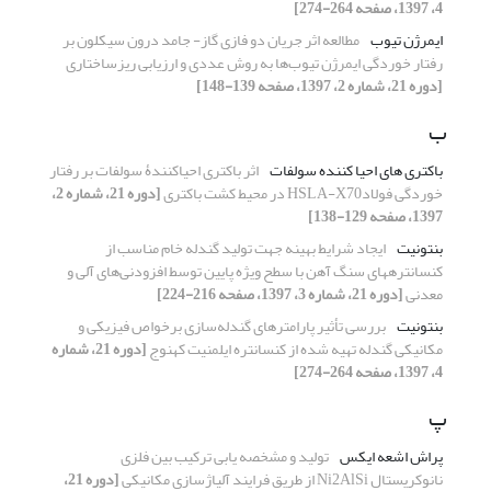
4، 1397، صفحه 264-274]
ایمرژن تیوب
مطالعه اثر جریان دو فازی گاز- جامد درون سیکلون بر
رفتار خوردگی ایمرژن تیوب‌ها به روش عددی و ارزیابی ریزساختاری
[دوره 21، شماره 2، 1397، صفحه 139-148]
ب
باکتری های احیا کننده سولفات
اثر باکتری‌ احیاکنندۀ سولفات بر رفتار
خوردگی فولادHSLA-X70 در محیط کشت باکتری
[دوره 21، شماره 2،
1397، صفحه 129-138]
بنتونیت
ایجاد شرایط بهینه جهت تولید گندله خام مناسب از
کنسانتره‎های سنگ آهن با سطح ویژه پایین توسط افزودنی‌های آلی و
معدنی
[دوره 21، شماره 3، 1397، صفحه 216-224]
بنتونیت
بررسی تأثیر پارامترهای گندله‌سازی برخواص فیزیکی و
مکانیکی گندله تهیه شده از کنسانتره ایلمنیت کهنوج
[دوره 21، شماره
4، 1397، صفحه 264-274]
پ
پراش اشعه ایکس
تولید و مشخصه یابی ترکیب بین فلزی
نانوکریستال Ni2AlSi از طریق فرایند آلیاژسازی مکانیکی
[دوره 21،