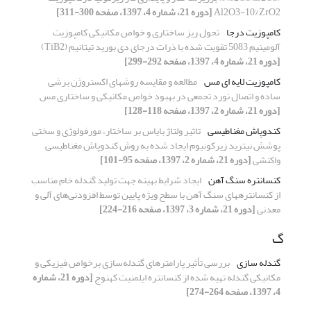
Al2O3-10%ZrO2
[دوره 21، شماره 4، 1397، صفحه 300-311]
کامپوزیت درجا
تحول ریز ساختاری و خواص مکانیکی کامپوزیت
آلومینیم 5083 تقویت شده با ذرات درجای دی بورید تیتانیم (TiB2)
[دوره 21، شماره 4، 1397، صفحه 292-299]
کامپوزیت لایه ای مس
مطالعه و مقایسه روشهای اکستروژن برشی
ساده و اتصال نورد تجمعی در بهبود خواص مکانیکی و ساختاری مس
[دوره 21، شماره 2، 1397، صفحه 118-128]
کندوپاش مغناطیسی
تاثیر ولتاژ بایاس بر ساختار، مورفولوژی و سختی
پوشش نیترید زیرکونیوم ایجاد شده به روش کندوپاش مغناطیسی
واکنشی
[دوره 21، شماره 2، 1397، صفحه 95-101]
کنسانتره سنگ آهن
ایجاد شرایط بهینه جهت تولید گندله خام مناسب
از کنسانتره‎های سنگ آهن با سطح ویژه پایین توسط افزودنی‌های آلی و
معدنی
[دوره 21، شماره 3، 1397، صفحه 216-224]
گ
گندله سازی
بررسی تأثیر پارامترهای گندله‌سازی برخواص فیزیکی و
مکانیکی گندله تهیه شده از کنسانتره ایلمنیت کهنوج
[دوره 21، شماره
4، 1397، صفحه 264-274]