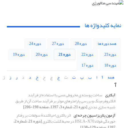
نمایه کلیدواژه ها
همه دوره ها
دوره 28
دوره 27
دوره 24
دوره 23
دوره 22
دوره 21
دوره 20
دوره 19
دوره 18
دوره 17
همه
آ
ا
ب
پ
ت
ث
ج
چ
ح
خ
د
ذ
ر
ز
ژ
آ
آبکاری
ساخت پوسته ی مخروطی مسی با استفاده از فرآیند
الکتروفرمینگ و بررسی پارامترهای موثر بر فرآیند ساخت آن از طریق
شبیه سازی عددی
[دوره 21، شماره 3، 1397، صفحه 198-206]
آزمون پلاریزاسیون چرخه ای
اثر باکتری‌ احیاکنندۀ سولفات بر رفتار
خوردگی فولادHSLA-X70 در محیط کشت باکتری
[دوره 21، شماره 2،
1397، صفحه 129-138]