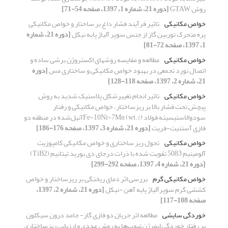
روش GTAW
[دوره 21، شماره 1، 1397، صفحه 54-71]
خواص مکانیکی
تاثیر فرآیند فشار داغ بر ساختار و خواص مکانیکی
پره متحرک توربین گاز از جنس سوپر آلیاژ پایه نیکل
[دوره 21، شماره
1، 1397، صفحه 72-81]
خواص مکانیکی
مطالعه و مقایسه روشهای اکستروژن برشی ساده و
اتصال نورد تجمعی در بهبود خواص مکانیکی و ساختاری مس
[دوره
21، شماره 2، 1397، صفحه 118-128]
خواص مکانیکی
تاثیر انجام تغییرشکل پلاستیک شدید به روش
پیچش تحت فشار بالا بر ریزساختار، خواص مکانیکی و رفتار
سودوالاستیسیته فولاد Fe-10Ni-7Mn (wt.%)آنیل‌شده در منطقه دو
فازی آستنیت-فریت
[دوره 21، شماره 3، 1397، صفحه 176-186]
خواص مکانیکی
تحول ریز ساختاری و خواص مکانیکی کامپوزیت
آلومینیم 5083 تقویت شده با ذرات درجای دی بورید تیتانیم (TiB2)
[دوره 21، شماره 4، 1397، صفحه 292-299]
خواص مکانیکی گرم
بررسی اثر دمای ریختگی بر ریزساختار و خواص
کششی گرم سوپرآلیاژ پایه آهن -نیکل
[دوره 21، شماره 2، 1397،
صفحه 108-117]
خوردگی سایشی
مطالعه اثر جریان دو فازی گاز- جامد درون سیکلون
بر رفتار خوردگی ایمرژن تیوب‌ها به روش عددی و ارزیابی ریزساختاری