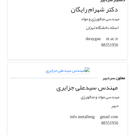
دکتر شهرام رایگان
مهندسی متالورژی و مواد
استاد دانشگاه تهران
ut.ac.ir
shraygan
88351950
معاون سردبیر
مهندس سیدعلی جزایری
مهندسی مواد و متالورژی
دبیر
gmail.com
info.metalleng
88351950