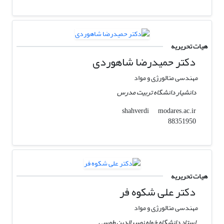
هیات تحریریه
دکتر حمیدرضا شاهوردی
مهندسی متالورژی و مواد
دانشیار دانشگاه تربیت مدرس
modares.ac.ir
shahverdi
88351950
هیات تحریریه
دکتر علی شکوه فر
مهندسی متالورژی و مواد
استاد دانشگاه خواه نصیرالدین طوسی