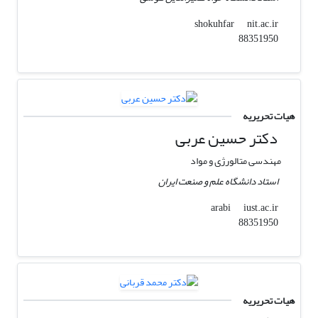
nit.ac.ir
shokuhfar
88351950
هیات تحریریه
دکتر حسین عربی
مهندسی متالورژی و مواد
استاد دانشگاه علم و صنعت ایران
iust.ac.ir
arabi
88351950
هیات تحریریه