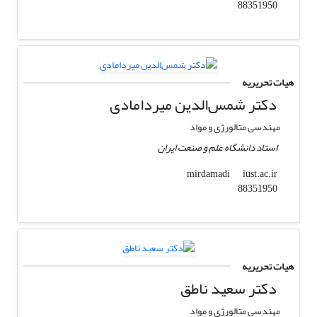
88351950
هیات تحریریه
دکتر شمس‌الدین میردامادی
مهندسی متالورژی و مواد
استاد دانشگاه علم و صنعت ایران
iust.ac.ir
mirdamadi
88351950
هیات تحریریه
دکتر سعید ناطق
مهندسی متالورژی و مواد