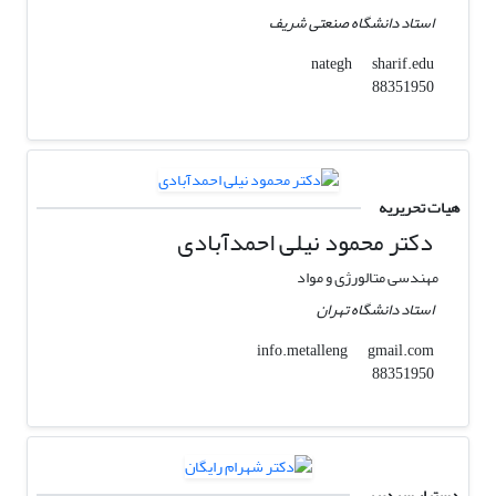
استاد دانشگاه صنعتی شریف
sharif.edu
nategh
88351950
هیات تحریریه
دکتر محمود نیلی احمدآبادی
مهندسی متالورژی و مواد
استاد دانشگاه تهران
gmail.com
info.metalleng
88351950
دستیار سردبیر