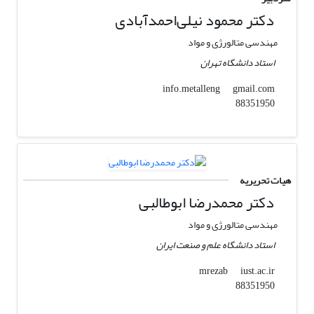
دکتر محمود نیلی‌احمد‌آبادی
مهندسی متالورژی و مواد
استاد دانشگاه تهران
gmail.com
info.metalleng
88351950
هیات تحریریه
دکتر محمدرضا ابوطالبی
مهندسی متالورژی و مواد
استاد دانشگاه علم و صنعت ایران
iust.ac.ir
mrezab
88351950