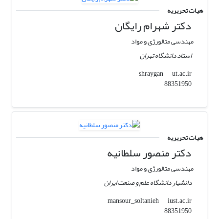
هیات تحریریه
دکتر شهرام رایگان
مهندسی متالورژی و مواد
استاد دانشگاه تهران
ut.ac.ir
shraygan
88351950
هیات تحریریه
دکتر منصور سلطانیه
مهندسی متالورژی و مواد
دانشیار دانشگاه علم و صنعت ایران
iust.ac.ir
mansour_soltanieh
88351950