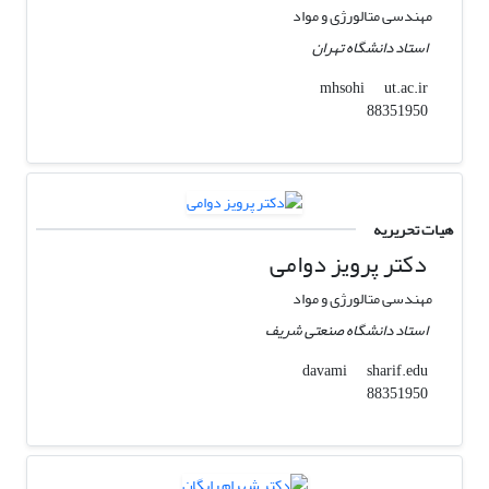
مهندسی متالورژی و مواد
استاد دانشگاه تهران
ut.ac.ir
mhsohi
88351950
هیات تحریریه
دکتر پرویز دوامی
مهندسی متالورژی و مواد
استاد دانشگاه صنعتی شریف
sharif.edu
davami
88351950