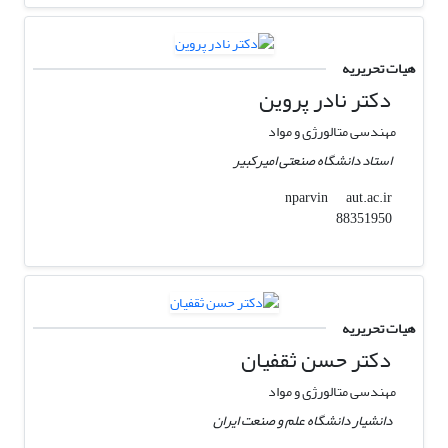
هیات تحریریه
دکتر نادر پروین
مهندسی متالورژی و مواد
استاد دانشگاه صنعتی امیرکبیر
aut.ac.ir
nparvin
88351950
هیات تحریریه
دکتر حسن ثقفیان
مهندسی متالورژی و مواد
دانشیار دانشگاه علم و صنعت ایران