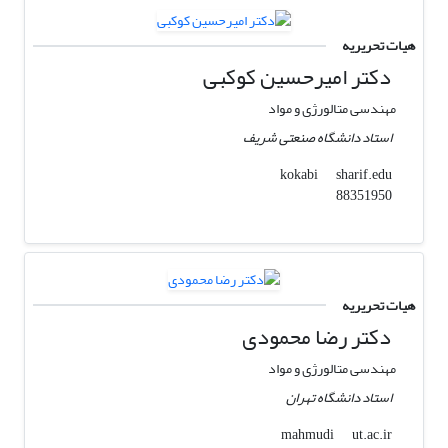
هیات تحریریه
دکتر امیرحسین کوکبی
مهندسی متالورژی و مواد
استاد دانشگاه صنعتی شریف
sharif.edu
kokabi
88351950
هیات تحریریه
دکتر رضا محمودی
مهندسی متالورژی و مواد
استاد دانشگاه تهران
ut.ac.ir
mahmudi