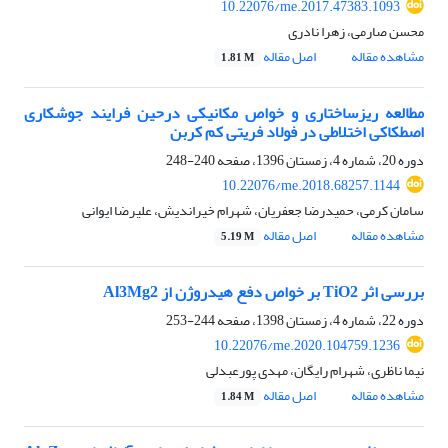
10.22076/me.2017.47383.1093
محسن صارمی، زهرا نادری
مشاهده مقاله
اصل مقاله
1.81 M
مطالعه ریزساختاری و خواص مکانیکی درحین فرایند جوشکاری
اصطکاکی اختلاطی در فولاد فریتی کم کربن
دوره 20، شماره 4، زمستان 1396، صفحه
240-248
10.22076/me.2018.68257.1144
سامان کرمی، حمیدرضا جعفریان، شهرام خیراندیش، علیرضا ایوانی
مشاهده مقاله
اصل مقاله
5.19 M
بررسی اثر TiO2 بر خواص دفع هیدروژن از Al3Mg2
دوره 22، شماره 4، زمستان 1398، صفحه
244-253
10.22076/me.2020.104759.1236
نیما ناظری، شهرام رایگان، مهدی پورعبدلی
مشاهده مقاله
اصل مقاله
1.84 M