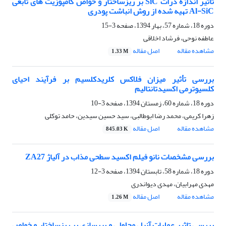
تأثیر اندازه ذرات SiC بر ریزساختار و خواص کامپوزیت های تابعی
Al-SiC تهیه شده از روش انباشت پودری
دوره 18، شماره 57، بهار 1394، صفحه
3-15
عاطفه نوحی، فرشاد اخلاقی
مشاهده مقاله
اصل مقاله
1.33 M
بررسی تأثیر میزان فلاکس کلریدکلسیم بر فرآیند احیای
کلسیوترمی اکسیدتانتالیم
دوره 18، شماره 60، زمستان 1394، صفحه
3-10
زهرا کریمی، محمد رضا ابوطالبی، سید حسین سیدین، حامد توکلی
مشاهده مقاله
اصل مقاله
845.03 K
بررسی مشخصات نانو فیلم اکسید سطحی مذاب در آلیاژ ZA27
دوره 18، شماره 58، تابستان 1394، صفحه
3-12
مهدی مهرابیان، مهدی دیواندری
مشاهده مقاله
اصل مقاله
1.26 M
بررسی تاثیر عملیات آنیل محلولی و پیرسازی بر ریزساختار و خواص