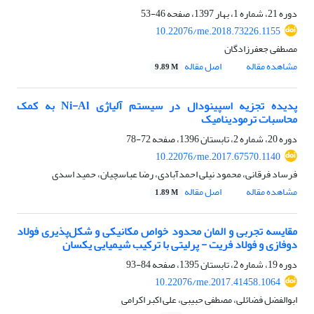
دوره 21، شماره 1، بهار 1397، صفحه
46-53
10.22076/me.2018.73226.1155
مصطفی جعفرزادگان
مشاهده مقاله
اصل مقاله
9.89 M
پدیده تجزیه اسپینودال در سیستم آلیاژی Ni-Al به کمک
محاسبات ترمودینامیک
دوره 20، شماره 2، تابستان 1396، صفحه
72-78
10.22076/me.2017.67570.1140
فرساد فرقانی، محمود نیلی احمدآبادی، رضا عباسچیان، حمید اسدی
مشاهده مقاله
اصل مقاله
1.89 M
مقایسه تجربی و المان محدود خواص مکانیکی و شکل‌پذیری فولاد
دوفازی و فولاد فریت - پرلیتی با ترکیب شیمیایی یکسان
دوره 19، شماره 2، تابستان 1395، صفحه
84-93
10.22076/me.2017.41458.1064
ابوالفضل فضائلی، مصطفی حبیبی، علی اکبر اکرامی