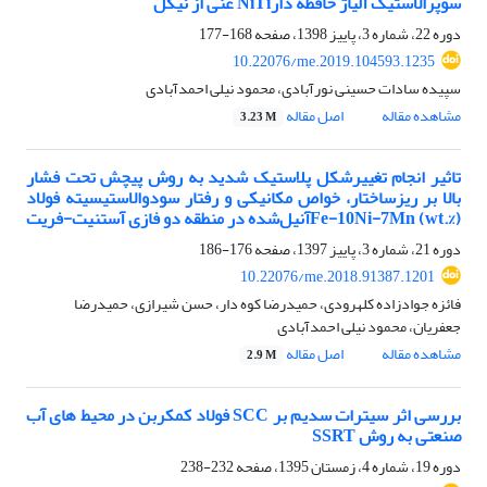
سوپرالاستیک آلیاژ حافظه دارNiTi غنی از نیکل
دوره 22، شماره 3، پاییز 1398، صفحه
168-177
10.22076/me.2019.104593.1235
سپیده سادات حسینی نورآبادی، محمود نیلی احمدآبادی
مشاهده مقاله
اصل مقاله
3.23 M
تاثیر انجام تغییرشکل پلاستیک شدید به روش پیچش تحت فشار
بالا بر ریزساختار، خواص مکانیکی و رفتار سودوالاستیسیته فولاد
Fe-10Ni-7Mn (wt.%)آنیل‌شده در منطقه دو فازی آستنیت-فریت
دوره 21، شماره 3، پاییز 1397، صفحه
176-186
10.22076/me.2018.91387.1201
فائزه جوادزاده کلهرودی، حمیدرضا کوه دار، حسن شیرازی، حمیدرضا
جعفریان، محمود نیلی احمدآبادی
مشاهده مقاله
اصل مقاله
2.9 M
بررسی اثر سیترات سدیم بر SCC فولاد کمکربن در محیط های آب
صنعتی به روش SSRT
دوره 19، شماره 4، زمستان 1395، صفحه
232-238