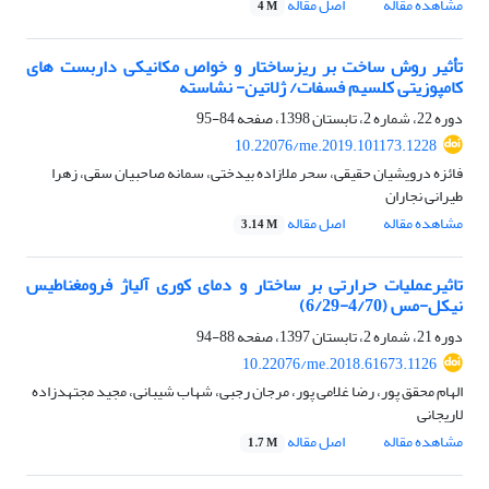
مشاهده مقاله
اصل مقاله
4 M
تأثیر روش ساخت بر ریزساختار و خواص مکانیکی داربست های
کامپوزیتی کلسیم فسفات/ ژلاتین- نشاسته
دوره 22، شماره 2، تابستان 1398، صفحه
84-95
10.22076/me.2019.101173.1228
فائزه درویشیان حقیقی، سحر ملازاده بیدختی، سمانه صاحبیان سقی، زهرا
طیرانی نجاران
مشاهده مقاله
اصل مقاله
3.14 M
تاثیرعملیات حرارتی بر ساختار و دمای کوری آلیاژ فرومغناطیس
نیکل-مس (4/70-6/29)
دوره 21، شماره 2، تابستان 1397، صفحه
88-94
10.22076/me.2018.61673.1126
الهام محقق پور، رضا غلامی پور، مرجان رجبی، شهاب شیبانی، مجید مجتهدزاده
لاریجانی
مشاهده مقاله
اصل مقاله
1.7 M