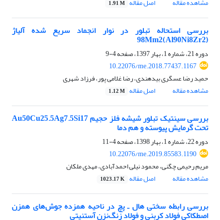
مشاهده مقاله
اصل مقاله
1.91 M
بررسی استحاله تبلور در نوار انجماد سریع شده آلیاژ
(Al90Ni8Zr2)98Mm2
دوره 21، شماره 1، بهار 1397، صفحه
4-9
10.22076/me.2018.77437.1167
حمید رضا عسگری بیدهندی، رضا غلامی پور، فرزاد شهری
مشاهده مقاله
اصل مقاله
1.12 M
بررسی سینتیک تبلور شیشه فلز حجیم Au50Cu25.5Ag7.5Si17
تحت گرمایش پیوسته و هم دما
دوره 22، شماره 1، بهار 1398، صفحه
4-11
10.22076/me.2019.85583.1190
مریم رحیمی چگنی، محمود نیلی احمدآبادی، مهدی ملکان
مشاهده مقاله
اصل مقاله
1023.17 K
بررسی رابطه سختی هال ـ پچ در ناحیه همزده جوش‌های همزن
اصطکاکی فولاد کربنی و فولاد زنگ‌نزن آستنیتی