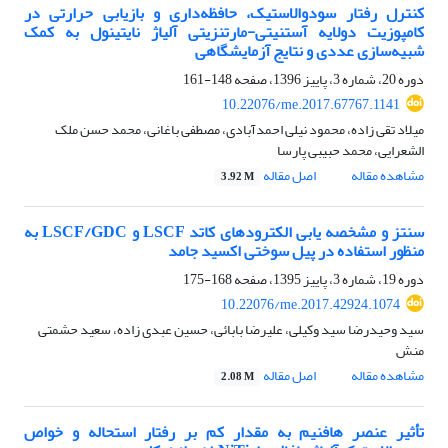
کنترل رفتار سودوالاستیک، حافظه‌داری و بازیابی حرارتی در
کامپوزیت دولایه آستنیتی-مارتنزیتی آلیاژ نایتینول به کمک
شبیه‌سازی عددی و نتایج آزمایشگاهی
دوره 20، شماره 3، پاییز 1396، صفحه
148-161
10.22076/me.2017.67767.1141
میلاد تقی زاده، محمود نیلی احمدآبادی، مصطفی باغانی، محمد حسن ملک
الشعرایی، محمد حبیبی پارسا
مشاهده مقاله
اصل مقاله
3.92 M
سنتز و مشخصه یابی الکترودهای کاتد LSCF و LSCF/GDC به
منظور استفاده در پیل سوختی اکسید جامد
دوره 19، شماره 3، پاییز 1395، صفحه
168-175
10.22076/me.2017.42924.1074
سید وحیدرضا سید وکیلی، علیرضا بابائی، حسین عبدی زاده، سعید حشمتی
منش
مشاهده مقاله
اصل مقاله
2.08 M
تأثیر عنصر هافنیم به مقدار کم بر رفتار استحاله و خواص