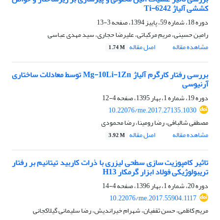
کششی آلیاژ Ti-6242
دوره 18، شماره 59، پاییز 1394، صفحه
3-13
رامین حسینی، مریم مرکباتی، علیرضا حجاری، سید مهدی عباسی
مشاهده مقاله
اصل مقاله
1.74 M
بررسی رفتار کارگرم آلیاژ Mg-10Li-1Zn توسط معادلات ساختاری
آرنیوسی
دوره 19، شماره 1، بهار 1395، صفحه
4-12
10.22076/me.2017.27135.1030
مصطفی شالبافی، رضا رومینا، رضا محمودی
مشاهده مقاله
اصل مقاله
3.92 M
تاثیر کامپوزیت سازی سطحی لیزری با ذرات کاربید تیتانیم بر رفتار
تریبولوژیکی فولاد ابزار گرمکار H13
دوره 20، شماره 1، بهار 1396، صفحه
4-14
10.22076/me.2017.55904.1117
مریم کاظمی، حسن ثقفیان، شهرام خیراندیش، رضا سلیمانی گیلاکجانی