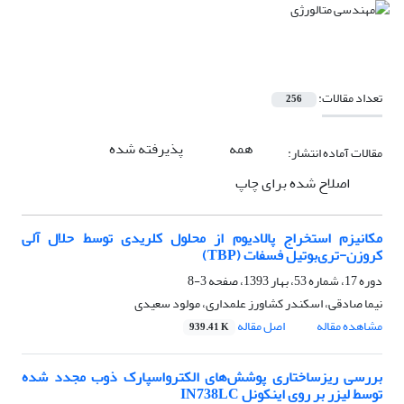
تعداد مقالات:
256
همه
پذیرفته شده
مقالات آماده انتشار:
اصلاح شده برای چاپ
مکانیزم استخراج پالادیوم از محلول کلریدی توسط حلال آلی
کروزن-تری‌بوتیل فسفات (TBP)
دوره 17، شماره 53، بهار 1393، صفحه
3-8
نیما صادقی، اسکندر کشاورز علمداری، مولود سعیدی
مشاهده مقاله
اصل مقاله
939.41 K
بررسی ریزساختاری پوشش‌های الکترواسپارک ذوب مجدد شده
توسط لیزر بر روی اینکونل IN738LC