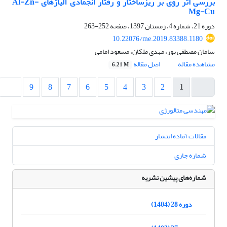
بررسی اثر روی بر ریزساختار و رفتار انجمادی آلیاژهای Al-Zn-
Mg-Cu
دوره 21، شماره 4، زمستان 1397، صفحه
252-263
10.22076/me.2019.83388.1180
سامان مصطفی پور، مهدی ملکان، مسعود امامی
مشاهده مقاله
اصل مقاله
6.21 M
9
8
7
6
5
4
3
2
1
مقالات آماده انتشار
شماره جاری
شماره‌های پیشین نشریه
دوره 28 (1404)