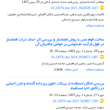
مقالات آماده انتشار، پذیرفته شده، انتشار آنلاین از
30 بهمن 1403
10.22076/me.2025.2042028.1417
کامیاب پورباقری جیرندهی، عبدالحسین جلالی آقچای، شهرام اعتمادی حقیقی،
سید هاشم سزاوار سیدی جندقی
مشاهده مقاله
ساخت فوم مس با روش فضا‌ساز و بررسی اثر حذف ذرات فضا‌ساز
در طول فرآیند تف‌جوشی بر خواص مکانیکی آن
دوره 28، شماره 1، بهار 1404، صفحه
30-36
10.22076/me.2024.2034872.1407
آرمین رادمهر، رامین ابراهیمی، محمدحسین پایدار
مشاهده مقاله
اصل مقاله
2.36 M
بررسی امکان استفاده از بریکت حاوی ریزدانه گندله و لجن احیایی
در راکتور احیا مستقیم
دوره 27، شماره 1، بهار 1403، صفحه
32-41
10.22076/me.2023.562887.1369
سعید حبیبی نژاد، محمد مهدی افصحی