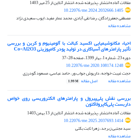
مقالات آماده انتشار، پذیرفته شده، انتشار آنلاین از
25 مهر 1403
10.22076/me.2024.2032666.1405
مصطفی جعفرزادگان، رضا تقی آبادی، محمد عمار مفید، ایوب سعیدی نژاد
مشاهده مقاله
احیاء مکانوشیمیایی اکسید کبالت با آلومینیوم و کربن و بررسی
تأثیر پارامترهای آسیاکاری در تولید پودر کامپوزیتی Co-Al2O3
دوره 23، شماره 1، بهار 1399، صفحه
28-37
10.22076/me.2020.108174.1248
حجت غیبت خواجه، داریوش جواب ور، حامد عباسی، مسعود گودرزی
مشاهده مقاله
اصل مقاله
1.99 M
بررسی نقش پلی‌پیرول و پارامترهای الکتروریسی روی خواص
داربست پلی‌کاپرولاکتون
مقالات آماده انتشار، پذیرفته شده، انتشار آنلاین از
13 بهمن 1403
10.22076/me.2025.2037693.1414
سید مجتبی زبرجد، زهرا ثابت بکتی
مشاهده مقاله