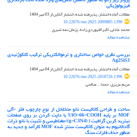
فیزیولوژیکی
مقالات آماده انتشار، پذیرفته شده، انتشار آنلاین از
03 مهر 1404
10.22076/me.2025.2009885.1390
محمد عادلی، اکبر اللهوردی زاده، پژمان نمه شیری
مشاهده مقاله
بررسی نظری خواص ساختاری و ترموالکتریکی ترکیب کلکوژنیدی
Ag2SiS3
مقالات آماده انتشار، پذیرفته شده، انتشار آنلاین از
04 مهر 1404
10.22076/me.2025.2018726.1396
مریم عزیزی، حمدا... صالحی
مشاهده مقاله
ساخت و طراحی کاتالیست نانو متخلخل از نوع چارچوب فلز -آلی
MOF بر پایه UiO-66-COOH با داپت کردن بر روی صفحات
نیترید کربن گرافیت ( (g-C3N4)/مغناطیسی و تثبیت با نانو ذرات
گادالانیوم به عنوان کاتالیست سنتز شده MOF کارآمد و جدید به
منظور حذف فلزات سنگ