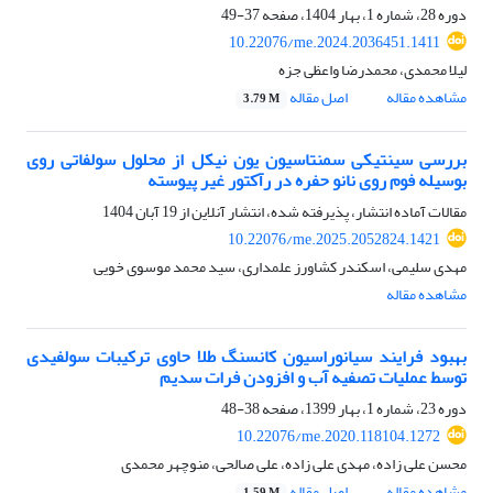
دوره 28، شماره 1، بهار 1404، صفحه
37-49
10.22076/me.2024.2036451.1411
لیلا محمدی، محمدرضا واعظی جزه
مشاهده مقاله
اصل مقاله
3.79 M
بررسی سینتیکی سمنتاسیون یون نیکل از محلول سولفاتی روی
بوسیله فوم روی نانو حفره در رآکتور غیر پیوسته
مقالات آماده انتشار، پذیرفته شده، انتشار آنلاین از
19 آبان 1404
10.22076/me.2025.2052824.1421
مهدی سلیمی، اسکندر کشاورز علمداری، سید محمد موسوی خویی
مشاهده مقاله
بهبود فرایند سیانوراسیون کانسنگ طلا حاوی ترکیبات سولفیدی
توسط عملیات تصفیه آب و افزودن فرات سدیم
دوره 23، شماره 1، بهار 1399، صفحه
38-48
10.22076/me.2020.118104.1272
محسن علی زاده، مهدی علی زاده، علی صالحی، منوچهر محمدی
مشاهده مقاله
اصل مقاله