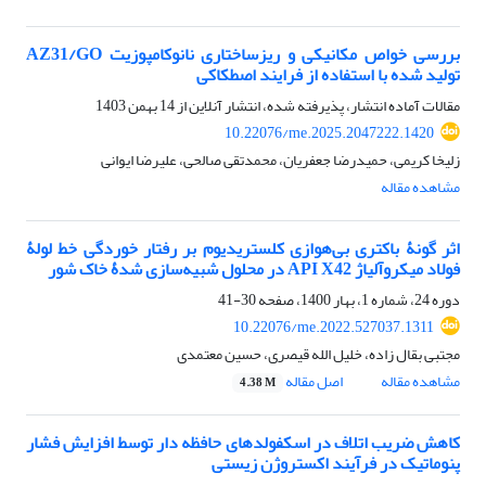
بررسی خواص مکانیکی و ریزساختاری نانوکامپوزیت AZ31/GO
تولید شده با استفاده از فرایند اصطکاکی
مقالات آماده انتشار، پذیرفته شده، انتشار آنلاین از
14 بهمن 1403
10.22076/me.2025.2047222.1420
زلیخا کریمی، حمیدرضا جعفریان، محمدتقی صالحی، علیرضا ایوانی
مشاهده مقاله
اثر گونۀ باکتری بی‌هوازی کلستریدیوم بر رفتار خوردگی خط لولۀ
فولاد میکروآلیاژ API X42 در محلول شبیه‌سازی شدۀ خاک شور
دوره 24، شماره 1، بهار 1400، صفحه
30-41
10.22076/me.2022.527037.1311
مجتبی بقال زاده، خلیل الله قیصری، حسین معتمدی
مشاهده مقاله
اصل مقاله
4.38 M
کاهش ضریب اتلاف در اسکفولدهای حافظه دار توسط افزایش فشار
پنوماتیک در فرآیند اکستروژن زیستی