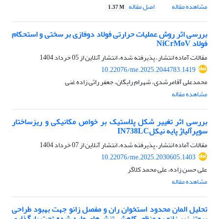
مشاهده مقاله
اصل مقاله
1.37 M
بررسی اثر روش عملیات حرارتی فولاد دوفازی بر سختی و استحکام
فولاد NiCrMoV
مقالات آماده انتشار، پذیرفته شده، انتشار آنلاین از
05 خرداد 1404
10.22076/me.2025.2044783.1419
محمدعلی آقامرشدی، شهرام رایگان، جعفر راثی زاده غنی
مشاهده مقاله
بررسی اثر تغییر شکل پلاستیک بر خواص مکانیکی و ریزساختار
سوپرآلیاژ پایه نیکلIN738LC
مقالات آماده انتشار، پذیرفته شده، انتشار آنلاین از
07 خرداد 1404
10.22076/me.2025.2030605.1403
علی حسن زاده، علی محمد کلاگر
مشاهده مقاله
تحلیل المان محدود استخوان ران و مفصل زانو جهت بهبود طراحی
پروتز زیر زانو به منظور کاهش تنش‌های وارد شده تحت بارگذاری