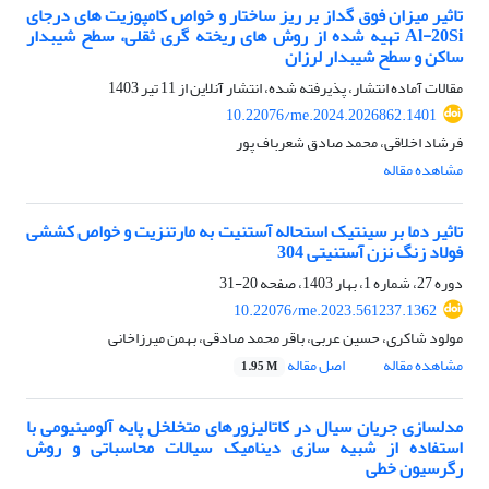
تاثیر میزان فوق گداز بر ریز ساختار و خواص کامپوزیت های درجای
Al-20Si تهیه شده از روش های ریخته گری ثقلی، سطح شیبدار
ساکن و سطح شیبدار لرزان
مقالات آماده انتشار، پذیرفته شده، انتشار آنلاین از
11 تیر 1403
10.22076/me.2024.2026862.1401
فرشاد اخلاقی، محمد صادق شعرباف پور
مشاهده مقاله
تاثیر دما بر سینتیک استحاله آستنیت به مارتنزیت و خواص کششی
فولاد زنگ نزن آستنیتی 304
دوره 27، شماره 1، بهار 1403، صفحه
20-31
10.22076/me.2023.561237.1362
مولود شاکری، حسین عربی، باقر محمد صادقی، بهمن میرزاخانی
مشاهده مقاله
اصل مقاله
1.95 M
مدلسازی جریان سیال در کاتالیزورهای متخلخل پایه آلومینیومی با
استفاده از شبیه سازی دینامیک سیالات محاسباتی و روش
رگرسیون خطی