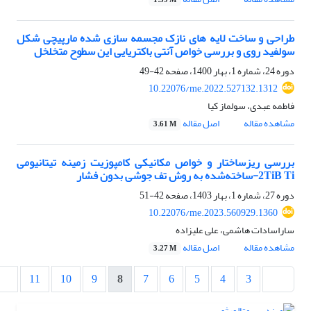
1.59 M
طراحی و ساخت لایه های نازک مجسمه سازی شده مارپیچی شکل
سولفید روی و بررسی خواص آنتی باکتریایی این سطوح متخلخل
دوره 24، شماره 1، بهار 1400، صفحه
42-49
10.22076/me.2022.527132.1312
فاطمه عبدی، سولماز کیا
مشاهده مقاله
اصل مقاله
3.61 M
بررسی ریزساختار و خواص مکانیکی کامپوزیت زمینه تیتانیومی
2TiB Ti-ساخته‌شده به روش تف جوشی بدون فشار
دوره 27، شماره 1، بهار 1403، صفحه
42-51
10.22076/me.2023.560929.1360
ساراسادات هاشمی، علی علیزاده
مشاهده مقاله
اصل مقاله
3.27 M
11
10
9
8
7
6
5
4
3